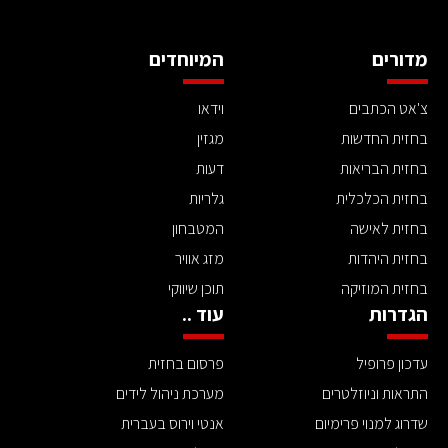
מדורים
המיוחדים
צ'אט הכתבים
וידאו
בחזית החדשות
מגזין
בחזית הבריאות
דעות
בחזית הכלכלית
גלריות
בחזית לאישה
המטבחון
בחזית היהדות
מזג אוויר
בחזית המוזיקה
תוכן שיווקי
הגדרות
עוד ..
עדכון פרופיל
פרסום בחזית
התראות וניוזלטרים
מערכת ניהול לידים
שדרוג למנוי פרימיום
אנטי וירוס בעברית