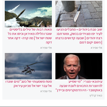
שוב טבח ביהודים • מחבלים הגיעו
מאות רבות של טילים בליסטיים
לעיר יפו מצוידים בנשק, ומטרתם:
שוגרו הלילה מאיראן וכיסו את כל
רצח יהודים | שבעה קדושים נרצחו
שטח ישראל | מה קרה- דקה אחר
| השם יקום דמם
דקה
אלי שפירא
אלי שפירא
עיתונאי מצרי: "מי שסייע
מטח משמעותי של כטב"מים שוגרו
להיווצרות התנאים לטבח שבעה
אל עבר ישראל מכיוון עיראק
באוקטובר- היו הדמוקרטים וביידן"
אלי שפירא
מאיר קרליץ