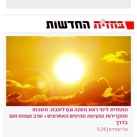
התחזית לימי ראש השנה וגם לשבת: תשכחו
מהקרירות הנעימה מהימים האחרונים • שרב ועומס חום
בדרך
אלי שפירא
|
5:29