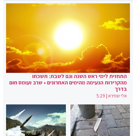
התחזית לימי ראש השנה וגם לשבת: תשכחו
מהקרירות הנעימה מהימים האחרונים • שרב ועומס חום
בדרך
אלי שפירא
|
5:29