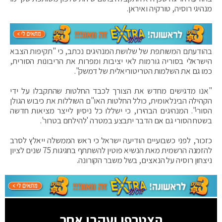
מנהיגי רוסיה, טורקיה ואיראן.
בהודעתם המשותפת של שלושת המנהיגים נכתב, כי "תקיפות הצבא
הישראלי בסוריה גורמות לאי יציבות ומפרות את הריבונות הסורית,
כמו גם את השלמות הטריטוריאלית של דמשק".
"אנו מדגישים מחדש את הצורך לכבד החלטות שהתקבלו על ידי
הקהילה הבינלאומית, כולל החלטות האו"ם השוללות את כיבוש הגולן
הסורי". המנהיגים הבהירו, כי ישללו כל ניסיון לייצר מציאות חדשה
בשטח הסורי גם אם הדבר יתבצע במטרה 'להילחם בטרור'.
כזכור, לפני כשבועיים הודיעה ישראל כי ראש הממשלה ייאלץ לסרב
להזמנה הרשמית מאת הנשיא פוטין להשתתף בחגיגות 75 שנים לציון
ניצחון רוסיה על הנאצים, בשל משבר הקורונה.
הצטרפו ועקבו אחר