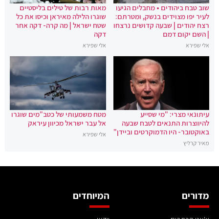
שוב טבח ביהודים • מחבלים הגיעו
מאות רבות של טילים בליסטיים
לעיר יפו מצוידים בנשק, ומטרתם:
שוגרו הלילה מאיראן וכיסו את כל
רצח יהודים | שבעה קדושים נרצחו
שטח ישראל | מה קרה- דקה אחר
| השם יקום דמם
דקה
אלי שפירא
אלי שפירא
עיתונאי מצרי: "מי שסייע
מטח משמעותי של כטב"מים שוגרו
להיווצרות התנאים לטבח שבעה
אל עבר ישראל מכיוון עיראק
באוקטובר- היו הדמוקרטים וביידן"
אלי שפירא
מאיר קרליץ
מדורים
המיוחדים