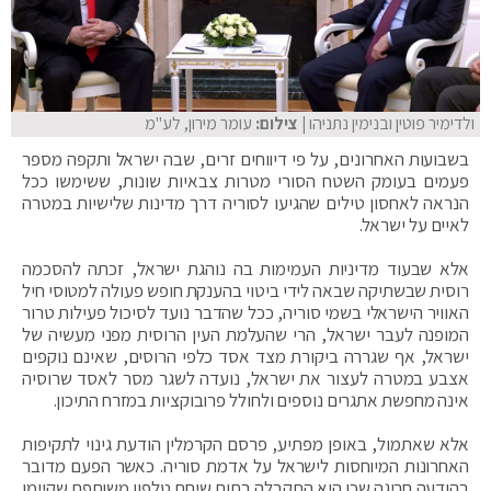
ולדימיר פוטין ובנימין נתניהו
| צילום:
עומר מירון, לע"מ
בשבועות האחרונים, על פי דיווחים זרים, שבה ישראל ותקפה מספר
פעמים בעומק השטח הסורי מטרות צבאיות שונות, ששימשו ככל
הנראה לאחסון טילים שהגיעו לסוריה דרך מדינות שלישיות במטרה
לאיים על ישראל.
אלא שבעוד מדיניות העמימות בה נוהגת ישראל, זכתה להסכמה
רוסית שבשתיקה שבאה לידי ביטוי בהענקת חופש פעולה למטוסי חיל
האוויר הישראלי בשמי סוריה, ככל שהדבר נועד לסיכול פעילות טרור
המופנה לעבר ישראל, הרי שהעלמת העין הרוסית מפני מעשיה של
ישראל, אף שגררה ביקורת מצד אסד כלפי הרוסים, שאינם נוקפים
אצבע במטרה לעצור את ישראל, נועדה לשגר מסר לאסד שרוסיה
אינה מחפשת אתגרים נוספים ולחולל פרובוקציות במזרח התיכון.
אלא שאתמול, באופן מפתיע, פרסם הקרמלין הודעת גינוי לתקיפות
האחרונות המיוחסות לישראל על אדמת סוריה. כאשר הפעם מדובר
בהודעה חריגה שכן היא התקבלה בתום שיחת טלפון משותפת שקיימו