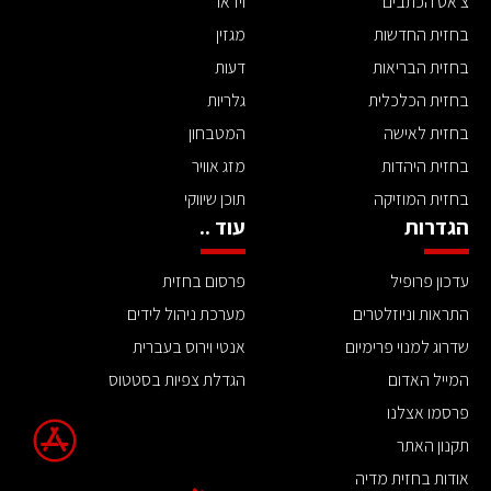
צ'אט הכתבים
וידאו
בחזית החדשות
מגזין
בחזית הבריאות
דעות
בחזית הכלכלית
גלריות
בחזית לאישה
המטבחון
בחזית היהדות
מזג אוויר
בחזית המוזיקה
תוכן שיווקי
הגדרות
עוד ..
עדכון פרופיל
פרסום בחזית
התראות וניוזלטרים
מערכת ניהול לידים
שדרוג למנוי פרימיום
אנטי וירוס בעברית
המייל האדום
הגדלת צפיות בסטטוס
פרסמו אצלנו
תקנון האתר
אודות בחזית מדיה