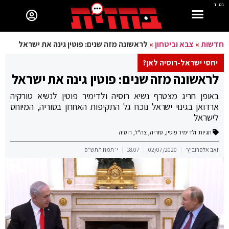
בס"ד
חדשות
»
צבא וביטחון
»
לראשונה מזה שנים: פוטין גינה את ישראל
יחסי ישראל-רוסיה לאן?
לראשונה מזה שנים: פוטין גינה את ישראל
באופן חריג מצטרף נשיא רוסיה ולדימיר פוטין לנשיא טורקיה
ארדואן בגינוי ישראל נוכח גל התקיפות האחרון בסוריה, המיוחס
לישראל
תגיות:
ולדימיר פוטין
,
סוריה
,
צה"ל
,
רוסיה
זאב אלפרוביץ'
02/07/2020
18:07
י' תמוז התש"פ