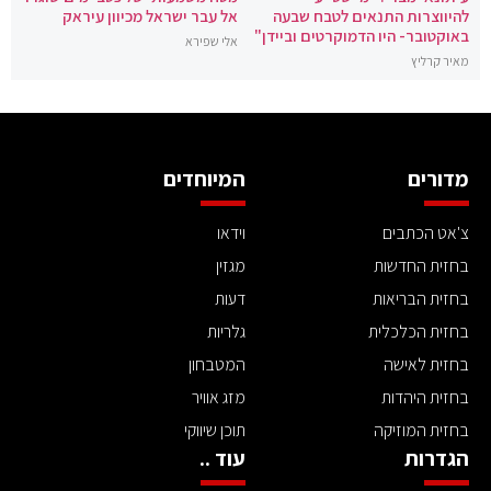
להיווצרות התנאים לטבח שבעה
אל עבר ישראל מכיוון עיראק
באוקטובר- היו הדמוקרטים וביידן"
אלי שפירא
מאיר קרליץ
מדורים
המיוחדים
צ'אט הכתבים
וידאו
בחזית החדשות
מגזין
בחזית הבריאות
דעות
בחזית הכלכלית
גלריות
בחזית לאישה
המטבחון
בחזית היהדות
מזג אוויר
בחזית המוזיקה
תוכן שיווקי
הגדרות
עוד ..