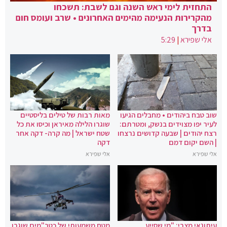
התחזית לימי ראש השנה וגם לשבת: תשכחו
מהקרירות הנעימה מהימים האחרונים • שרב ועומס חום
בדרך
אלי שפירא
|
5:29
שוב טבח ביהודים • מחבלים הגיעו
מאות רבות של טילים בליסטיים
לעיר יפו מצוידים בנשק, ומטרתם:
שוגרו הלילה מאיראן וכיסו את כל
רצח יהודים | שבעה קדושים נרצחו
שטח ישראל | מה קרה- דקה אחר
| השם יקום דמם
דקה
אלי שפירא
אלי שפירא
עיתונאי מצרי: "מי שסייע
מטח משמעותי של כטב"מים שוגרו