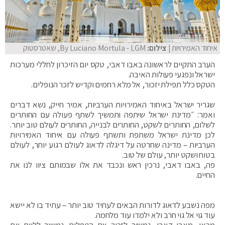
איחוד האמירויות
| צילום:
By Luciano Mortula - LGM, שאטרסטוק
הערב התקיים לראשונה באבו דאבי, טקס יום הזיכרון לחללי מערכות
ישראל ונפגעי פעולות האיבה.
הטקס כלל תפילת יזכור, אל מלא רחמים וקדיש לזכר הנופלים.
שגריר ישראל באיחוד האמירויות הערביות, אמיר חייק, נשא דברים
ואמר: ״מדינת ישראל שיתפה ותמשיך לשתף פעולה עם החותרים
לשלום, החותרים לשקט, החותרים לבנייה, החותרים לעולם טוב יותר.
לכן מדינת ישראל משתפת ותשתף פעולה עם איחוד האמירויות
הערביות – מדינה שחרטה על דיגלה לדאוג לעולם רגוע יותר, לעולם
בטוח ושקט יותר, עולם של טוב.
פה, באבו דאבי, נרכין ראש ונכבד את אלו שבמותם ציוו לנו את
החיים.
מפה נשבע לדאוג לדורות הבאים לעתיד טוב יותר – עתיד בו לא יישא
עוד גוי אל גוי חרב ולא ילמדו עוד מלחמה.