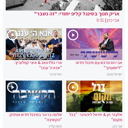
אריק חנוך בסינגל קליפ יחודי: "זה נשבר"
אבי כהן
|
0:31
אבי הס מרגש עם סינגל חדש:
ארי גולדוואג & איצי קפלוביץ:
"לישועתך"
"אנא ה' עננו"
ישראל מונק
יואל פרבר
אלעזר חן & יחיאל ליכטיגר: "בכל
שלמה ברונר בסינגל חדש ומחזק:
מקום"
"הקשיבה"
אבי כהן
משה קליין