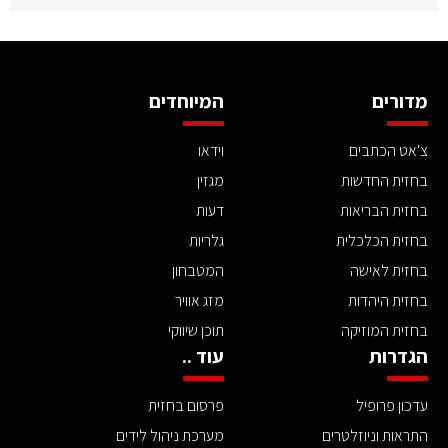
מדורים
המיוחדים
צ'אט הכתבים
וידאו
בחזית החדשות
מגזין
בחזית הבריאות
דעות
בחזית הכלכלית
גלריות
בחזית לאישה
המטבחון
בחזית היהדות
מזג אוויר
בחזית המוזיקה
תוכן שיווקי
הגדרות
עוד ..
עדכון פרופיל
פרסום בחזית
התראות וניוזלטרים
מערכת ניהול לידים