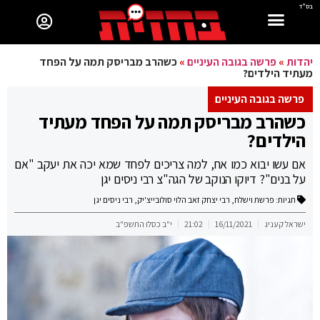
בס"ד
יהדות
»
פרשה בגובה העיניים
»
כשהרב מבריסק תמה על הפחד
מעתיד הילדים?
פרשה בגובה העיניים
כשהרב מבריסק תמה על הפחד מעתיד
הילדים?
אם עשו יבוא כמו אח, למה צריכים לפחד שמא יכה את יעקב "אם
על בנים"? דיוקו הנוקב של הגה"צ רבי ניסים יגן
תגיות:
פרשת וישלח
,
רבי יצחק זאב הלוי סולובייצ'יק
,
רבי ניסים יגן
ישראל קעניג
16/11/2021
21:02
י"ב כסלו התשפ"ב