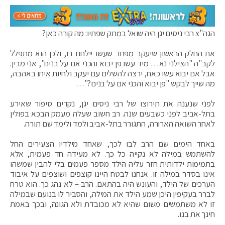
הגה"צ רבי ניסים יגן היה שואל במתק שפתיו: מה קורה כאן?
את החלק הראשון שיעקב מפחד שעשו יילחם בו, ולכן הוא מתפלל
לקב"ה "הצילני נא… מיד עשו פן יבוא והכני אם על בנים", אני מבין.
אבל אם יבוא עשו כאח, ירצה להשלים עם יעקב ולחיות איתו באהבה,
מה שייך לבקש "פן יבוא והכני אם על בנים?"…
לפני שנענה את תירוצו של רבי ניסים יגן, נקדים סיפור שאירע
בתל-אביב לפני כשבעים שנה. רב חשוב שעלה מעמק הבכא בפולין
לאחר השואה הארורה, התגורר בתל-אביב ולמד ולימד שם תורה.
באחד הימים שם הרב לבו לכך, שאחד מילדיו הצעירים החל
להשתמש במילה לא נקייה כל כך. לא מעידה חד פעמית, אלא
בתמימות ילדותית חזר עליה הילד מספר פעמים בלי להבין שמשהו
אינו בסדר במילה זו. אנחנו לבטח היינו קוצפים ושוצפים על איבוד
הערכים של הילד, והעונש היה בהתאם. הרב – לא נהג כך. הוא טרח
לברר בעקיפין היכן שמע הילד את המילה, והסביר לו בנועם שבמילה
זו לא משתמשים משום שהיא לא מכובדת ולא הגונה, ובכך באמת
חינך את בנו.