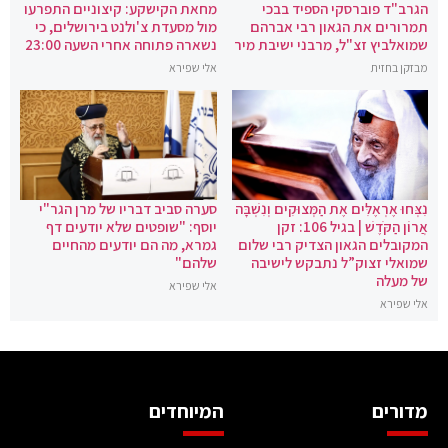
הגרב"ד פוברסקי הספיד בבכי
מחאת הקישקע: קיצוניים התפרעו
תמרורים את הגאון רבי אברהם
מול מסעדת צ'ולנט בירושלים, כי
שמואלביץ זצ"ל, מרבני ישיבת מיר
נשארה פתוחה אחרי השעה 23:00
מבזקן בחזית
אלי שפירא
נִצְּחוּ אֶרְאֶלִּים אֶת הַמְּצוּקִים וְנִשְׁבָּה
סערה סביב דבריו של מרן הגר"י
אֲרוֹן הַקֹּדֶשׁ | בגיל 106: זקן
יוסף: "שופטים שלא יודעים דף
המקובלים הגאון הצדיק רבי שלום
גמרא, מה הם יודעים מהחיים
שמואלי זצוק”ל נתבקש לישיבה
שלהם"
של מעלה
אלי שפירא
אלי שפירא
מדורים
המיוחדים