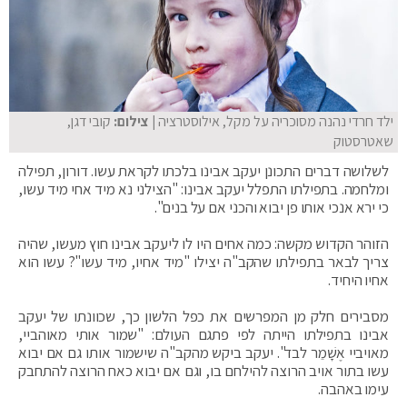
ילד חרדי נהנה מסוכריה על מקל, אילוסטרציה
| צילום:
קובי דגן,
שאטרסטוק
לשלושה דברים התכונן יעקב אבינו בלכתו לקראת עשו. דורון, תפילה
ומלחמה. בתפילתו התפלל יעקב אבינו: "הצילני נא מיד אחי מיד עשו,
כי ירא אנכי אותו פן יבוא והכני אם על בנים".
הזוהר הקדוש מקשה: כמה אחים היו לו ליעקב אבינו חוץ מעשו, שהיה
צריך לבאר בתפילתו שהקב"ה יצילו "מיד אחיו, מיד עשו"? עשו הוא
אחיו היחיד.
מסבירים חלק מן המפרשים את כפל הלשון כך, שכוונתו של יעקב
אבינו בתפילתו הייתה לפי פתגם העולם: "שמור אותי מאוהביי,
מאויביי אֶשָׁמֵר לבד". יעקב ביקש מהקב"ה שישמור אותו גם אם יבוא
עשו בתור אויב הרוצה להילחם בו, וגם אם יבוא כאח הרוצה להתחבק
עימו באהבה.