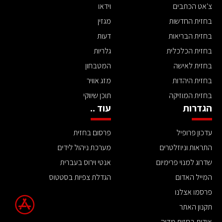
צ'אט הכתבים
וידאו
בחזית החדשות
מגזין
בחזית הבריאות
דעות
בחזית הכלכלית
גלריות
בחזית לאישה
המטבחון
בחזית היהדות
מזג אוויר
בחזית המוזיקה
תוכן שיווקי
הגדרות
עוד ..
עדכון פרופיל
פרסום בחזית
התראות וניוזלטרים
מערכת ניהול לידים
שדרוג למנוי פרימיום
אנטי וירוס בעברית
המייל האדום
הגדלת צפיות בסטטוס
פרסמו אצלנו
תקנון האתר
אודות בחזית מדיה