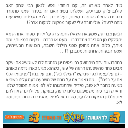
מיד לאחר מאורע זה, קם היהודי ונסע לגאון רבי יצחק זאב
סולובייצ'יק מבריסק, ושאלתו בפיו: האם זה בסדר שאני מתגורר
בסביבה שאינה שומרת מצוות, ועל ידי כך ילדיי הקטנים מושפעים
מהם לרעה? אולי חובה עלי לעקור ממקומי למקום אחר?!
הגאון מבריסק שמע את השאלה ותמה: רק על ילדיך מפחד אתה שמא
יתקלקלו מן הסביבה ויתדרדרו – מעט או הרבה – בקיום המצוות? ומה
איתך, כלום אתה מחוסן מפני חילולי השבת, הצניעות הבעייתית,
ושאר הבעיות הרוחניות מסביבך?!…
בהתרגשות עזה היה זועק רבי ניסים יגן מנהמת לבו לשומעיו: אם יעקב
אבינו פחד מהשפעתו הרעה של עשו, כשהוא מגיע כאח ונדמה כאוהב
– גם על עצמו (כפי שביקש "הצילני נא"), וגם על בניו ("פן יבוא והכני
אם על בנים") – מה נאמר אנו על כוחה של השפעה רעה עלינו כשהיא
מגיעה מחבר לא טוב, מידיד שהתנהגותו לא לפי אמות המוסר שלנו.
ודאי שדבר כזה משפיע גם עלינו לרעה, ובעיקר, על ילדינו שאין להם
את מנגנון הביקורת לדעת מה כדאי ליטול מהסביבה החברתית ומה
לא.