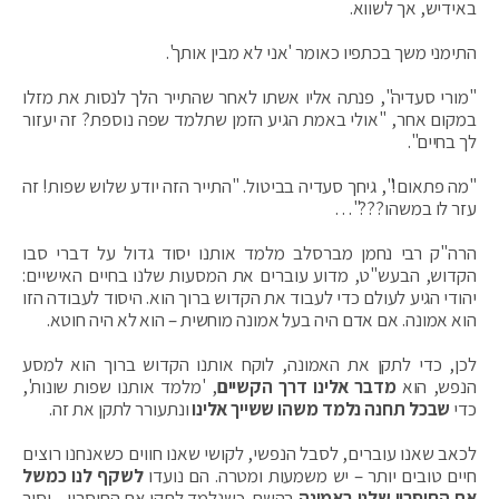
באידיש, אך לשווא.
התימני משך בכתפיו כאומר 'אני לא מבין אותך'.
"מורי סעדיה", פנתה אליו אשתו לאחר שהתייר הלך לנסות את מזלו
במקום אחר, "אולי באמת הגיע הזמן שתלמד שפה נוספת? זה יעזור
לך בחיים".
"מה פתאום!", גיחך סעדיה בביטול. "התייר הזה יודע שלוש שפות! זה
עזר לו במשהו???"…
הרה"ק רבי נחמן מברסלב מלמד אותנו יסוד גדול על דברי סבו
הקדוש, הבעש"ט, מדוע עוברים את המסעות שלנו בחיים האישיים:
יהודי הגיע לעולם כדי לעבוד את הקדוש ברוך הוא. היסוד לעבודה הזו
הוא אמונה. אם אדם היה בעל אמונה מוחשית – הוא לא היה חוטא.
לכן, כדי לתקן את האמונה, לוקח אותנו הקדוש ברוך הוא למסע
הנפש, הוא
מדבר אלינו דרך הקשיים
, 'מלמד אותנו שפות שונות',
כדי
שבכל תחנה נלמד משהו ששייך אלינו
ונתעורר לתקן את זה.
לכאב שאנו עוברים, לסבל הנפשי, לקושי שאנו חווים כשאנחנו רוצים
חיים טובים יותר – יש משמעות ומטרה. הם נועדו
לשקף לנו כמשל
את החיסרון שלנו באמונה
בהשם. כשנלמד לתקן את החיסרון – יסור