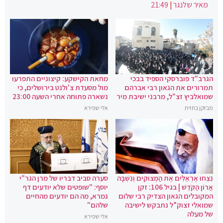
מאיר שלנגר
|
21:49
הגרב"ד פוברסקי הספיד בבכי
מחאת הקישקע: קיצוניים התפרעו
תמרורים את הגאון רבי אברהם
מול מסעדת צ'ולנט בירושלים, כי
שמואלביץ זצ"ל, מרבני ישיבת מיר
נשארה פתוחה אחרי השעה 23:00
מבזקן בחזית
אלי שפירא
נִצְּחוּ אֶרְאֶלִּים אֶת הַמְּצוּקִים וְנִשְׁבָּה
סערה סביב דבריו של מרן הגר"י
אֲרוֹן הַקֹּדֶשׁ | בגיל 106: זקן
יוסף: "שופטים שלא יודעים דף
המקובלים הגאון הצדיק רבי שלום
גמרא, מה הם יודעים מהחיים
שמואלי זצוק”ל נתבקש לישיבה
שלהם"
של מעלה
אלי שפירא