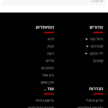
אלי שפירא
מדורים
המיוחדים
ניהול מנוי
וידאו
קמפיינים
מגזין
ליד מרקט
דעות
קופונים
גלריות
המטבחון
מזג אוויר
תוכן שיווקי
הגדרות
עוד ..
עדכון פרופיל
פרסום בחזית
התראות וניוזלטרים
מערכת ניהול לידים