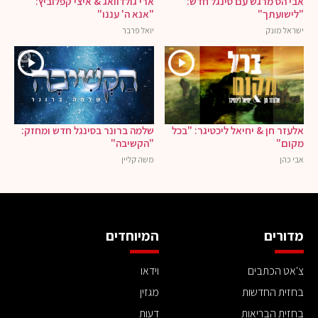
אבי הס מרגש עם סינגל חדש:
ארי גולדוואג & איצי קפלוביץ:
"לישועתך"
"אנא ה' עננו"
ישראל מונק
יואל פרבר
אלעזר חן & יחיאל ליכטיגר: "בכל
שלמה ברונר בסינגל חדש ומחזק:
מקום"
"הקשיבה"
אבי כהן
משה קליין
מדורים
המיוחדים
צ'אט הכתבים
וידאו
בחזית החדשות
מגזין
בחזית הבריאות
דעות