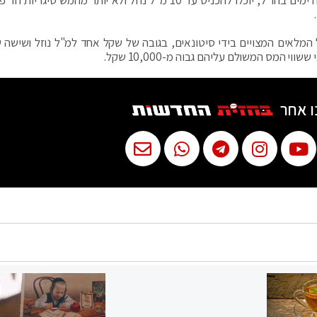
יותר משתי סיגריות חד-פעמיות. מי ששהו יותר מחמישה ימים בחו"ל, יוכלו להכניס עד 10 מ"ל נוזל ולא יותר מחמש ס
ל המלאים המצויים בידי סיטונאים, בגובה של שקל אחד למ"ל נוזל ושישה 
 המס המשולם עליהם גבוה מ-10,000 שקל.
ו אחר