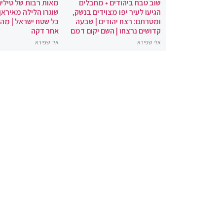
שוב טבח ביהודים • מחבלים
מאות רבות של טילים
הגיעו לעיר יפו מצוידים בנשק,
שוגרו הלילה מאיראן 
ומטרתם: רצח יהודים | שבעה
כל שטח ישראל | מה
קדושים נרצחו | השם יקום דמם
אחר דקה
אלי שפירא
אלי שפירא