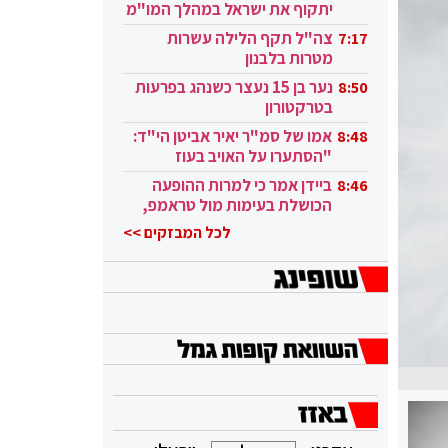
יתקוף את ישראל במהלך המו"מ
בקטאר"
צה"ל תקף הלילה עשרות
7:17
מטרות בלבנון
נער בן 15 נעצר כשנהג בפרעות
8:50
בטרקטורון
אמו של סמ"ר יאיר אביטן הי"ד:
8:48
"הסתערו על האויב בעוז
ובגבורה"
ביידן אמר כי למרות ההופעה
8:46
הכושלת בעימות מול טראמפ,
הוא ממשיך
לכל המבזקים >>