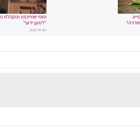
ייע
מוטי שטיינמץ ומקהלת נ
וחרדה?
"למען ידעו"
ישראל מונק