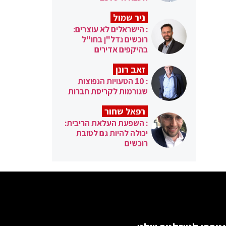
ניר שמול
: הישראלים לא עוצרים:
רוכשים נדל"ן בחו"ל
בהיקפים אדירים
זאב רונן
: 10 הטעויות הנפוצות
שגורמות לקריסת חברות
רפאל שחור
: השפעת העלאת הריבית:
יכולה להיות גם לטובת
רוכשים