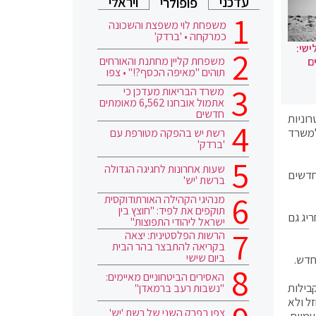
עדכני
ויראלי
פופולרי
משפחת לוי משפצת והשכונה
כמרקחה • 'ברדק'
ישי:
משפחת קליין מחתנת והאורחים
ם
תוהים "מאיפה הכסף?!" • צפו
משרד הבריאות מעדכן כי
אתמול אובחנו 6,562 מאומתים
חדשים
וניות
למשרד
רשת יש בהפקה מטורפת עם
'ברדק'
שעות אחרונות לחגיגה הגדולה
270% מהמחיר הסיטוני השכיח בתוספת 11.39 שקלים חדשים
ברשת 'יש'
מנהיגי הקהילה האורתודוקסית
תוקפים את לפיד: "חוצץ בין
32 שקלים למ"ל. הצו מחריג גם
ישראל ליהודי התפוצות"
הרשות הפלסטינית: יצאה
בקריאה להתבצר בהר הבית
ביום שישי
האסירים הביטחוניים מאיימים:
בילות
"נשבות רעב ברמאדן"
 מי ששהו בחו"ל פחות מחמישה ימים יוכלו להכניס עד 4 מ"ל נוזל ולא
צפו בפרק השני של רשת 'יש'