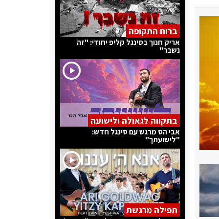
ברוח התקופה
אריק חנוך בסינגל קליפ יחודי: "זה
נשבר"
בתקווה לגאולה ולישועה
אבי הס מרגש עם סינגל חדש:
"לישועתך"
תפילה מרגשת