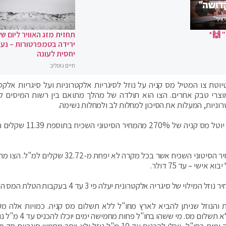
 🙌*
תחזית מזג האוויר ליום של
ירידה בטמפרטורות – נעי
יחסית לעונה
חיים גוטליב
טת צו המטיל מס קניה על נוזל לסיגריות אלקטרוניות ועל סיגריות אלקטר
וצרי טבק אחרים. הצו הוא תולדה של מהלך מתואם בין רשות המיסים 
ניות, המעלות את הסיכון למחלות לב ולמחלות נשימה.
טיוטת הצו קובעת: על נוזל למילוי סיגריות אלקטרוניות יוטל מס קניה של 
על סיגריות חד-פעמיות יוטל מס קניה של 360% מהמחיר הסיטוני השכיח אשר בכל מקרה לא יפחת מ-.72
ישי – עד 75 דולר.
 סיגריה אלקטרונית יעלה פי 3 עד 4 בעקבות הטלת המס החדש.
ת והנוזל שניתן להביא לארץ מחו"ל ללא תשלום מס קניה. כמויות אלה מק
לכמויות הסיגריות הרגילות אותן ניתן להכניס לישראל ללא תשלום מס.