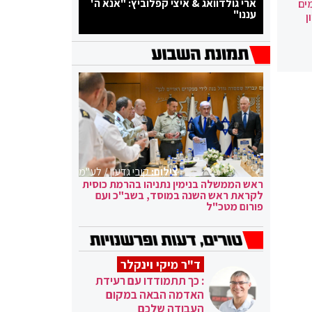
ארי גולדוואג & איצי קפלוביץ: "אנא ה'
ים
עננו"
ן
צילום:
קובי גדעון / לע"מ
ראש הממשלה בנימין נתניהו בהרמת כוסית
לקראת ראש השנה במוסד, בשב"כ ועם
פורום מטכ"ל
ד"ר מיקי וינקלר
: כך תתמודדו עם רעידת
האדמה הבאה במקום
העבודה שלכם