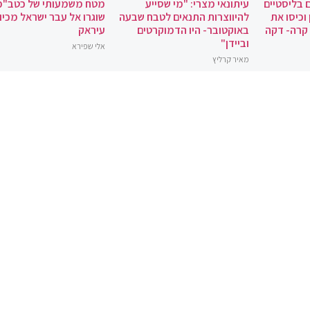
 בליסטיים
עיתונאי מצרי: "מי שסייע
מטח משמעותי של כטב"מ
וכיסו את
להיווצרות התנאים לטבח שבעה
שוגרו אל עבר ישראל מכיוו
 קרה- דקה
באוקטובר- היו הדמוקרטים
עיראק
וביידן"
אלי שפירא
מאיר קרליץ