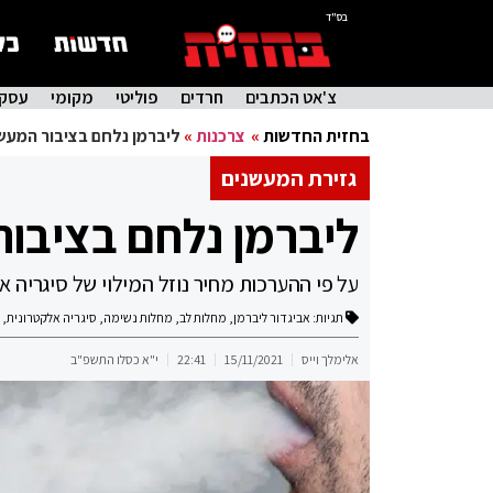
בס"ד
צ'אט הכתבים
חרדים
פוליטי
מקומי
עסקי
בחזית החדשות
»
צרכנות
»
ליברמן נלחם בציבור המעש
גזירת המעשנים
ליברמן נלחם בציבו
על פי ההערכות מחיר נוזל המילוי של סיגריה אלקטרונית יעלה פי 3 ע
תגיות:
אביגדור ליברמן
,
מחלות לב
,
מחלות נשימה
,
סיגריה אלקטרונית
,
אלימלך וייס
15/11/2021
22:41
י"א כסלו התשפ"ב