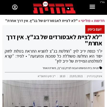
בס"ד
חדשות
»
פוליטי
»
"לא לציית לאבסורדים של בג"ץ. אין דרך אחרת"
זעם בימין
"לא לציית לאבסורדים של בג"ץ. אין דרך
אחרת"
יו"ר כנסת יריב לוין: "החלטת בג"צ להוציא התראת בטלות לחוק
יסוד היא החלטה משוללת כל סמכות ומזעזעת" • לפיד: "קורא
להחלפתו המיידית של יריב לוין"
תגיות:
בית המשפט הגבוה לצדק (בג"ץ)
,
פשרת האוזר
איציק ברנדויין
23/05/2021
18:10
י"ב סיון התשפ"א