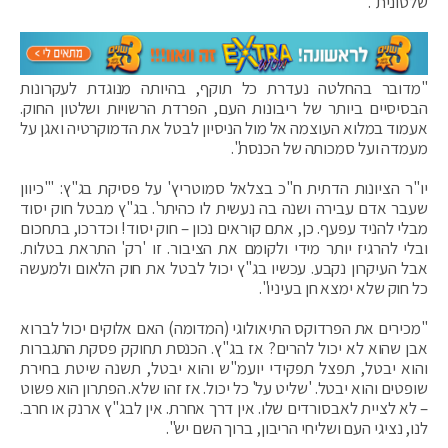
שלטונית".
"מדובר בהחלטה נעדרת כל תוקף, בהיותה מנוגדת לעקרונות
הבסיסיים ביותר של ריבונות העם, הפרדת הרשויות ושלטון החוק.
אעמוד במלוא העוצמה אל מול הניסיון לבטל את הדמוקרטיה ואגן על
מעמדה ועל סמכותה של הכנסת".
יו"ר הציונות הדתית ח"כ בצלאל סמוטריץ' על פסיקת בג"ץ: "'כיוון
שעבר אדם עבירה ושנה בה נעשית לו כהיתר'. בג"ץ מבטל חוק יסוד
מבלי להניד עפעף. כן, אתם קוראים נכון – חוק יסוד! וכדרכו, בתחכום
ובלי להרגיז יותר מידי ולקומם את הציבור. זו 'רק' התראת בטלות.
אבל העיקרון נקבע. עכשיו בג"ץ יכול לבטל את חוק הלאום ולמעשה
כל חוק שלא ימצא חן בעיניו".
‏"מכירים את הפרדוקס התיאולוגי (המדומה) האם אלוקים יכול לברוא
אבן שהוא לא יכול להרים? אז בג"ץ. הכנסת תחוקק פסקת התגברות
והוא יבטל, תפצל תפקידי יועמ"ש והוא יבטל, תשנה שיטת בחירת
שופטים והוא יבטל. 'שליט על' כל יכול. אז זהו שלא. הפתרון הוא פשוט
– לא לציית לאבסורדים שלו. אין דרך אחרת. אין לבג"ץ ארנק או חרב.
לנו, נציגי העם ושליחי הריבון, ברוך השם יש".