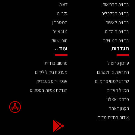
בחזית הבריאות
דעות
בחזית הכלכלית
גלריות
בחזית לאישה
המטבחון
בחזית היהדות
מזג אוויר
בחזית המוזיקה
תוכן שיווקי
הגדרות
עוד ..
עדכון פרופיל
פרסום בחזית
התראות וניוזלטרים
מערכת ניהול לידים
שדרוג למנוי פרימיום
אנטי וירוס בעברית
המייל האדום
הגדלת צפיות בסטטוס
פרסמו אצלנו
תקנון האתר
אודות בחזית מדיה