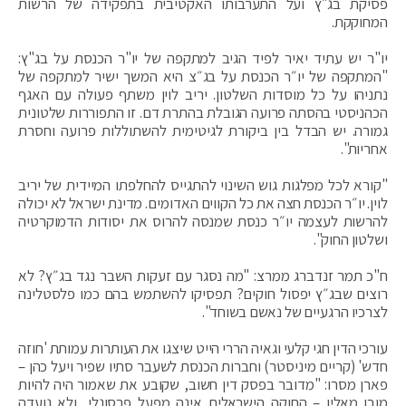
פסיקת בג"ץ ועל התערבותו האקטיבית בתפקידה של הרשות
המחוקקת.
יו"ר יש עתיד יאיר לפיד הגיב למתקפה של יו"ר הכנסת על בג"ץ:
"המתקפה של יו״ר הכנסת על בג״צ היא המשך ישיר למתקפה של
נתניהו על כל מוסדות השלטון. יריב לוין משתף פעולה עם האגף
הכהניסטי בהסתה פרועה הגובלת בהתרת דם. זו התפוררות שלטונית
גמורה. יש הבדל בין ביקורת לגיטימית להשתוללות פרועה וחסרת
אחריות".
‏"קורא לכל מפלגות גוש השינוי להתגייס להחלפתו המיידית של יריב
לוין. יו״ר הכנסת חצה את כל הקווים האדומים. מדינת ישראל לא יכולה
להרשות לעצמה יו״ר כנסת שמנסה להרוס את יסודות הדמוקרטיה
ושלטון החוק".
ח"כ תמר זנדברג ממרצ: "‏מה נסגר עם זעקות השבר נגד בג״ץ? לא
רוצים שבג״ץ יפסול חוקים? תפסיקו להשתמש בהם כמו פלסטלינה
לצרכיו הרגעיים של נאשם בשוחד".
עורכי הדין חגי קלעי וגאיה הררי הייט שיצגו את העותרות עמותת 'חוזה
חדש' (קריים מיניסטר) וחברות הכנסת לשעבר סתיו שפיר ויעל כהן –
פארן מסרו: "מדובר בפסק דין חשוב, שקובע את שאמור היה להיות
מובן מאליו – החוקה הישראלית אינה מפעל פרסונלי, ולא נועדה