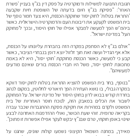
תגובת התנועה למשילות ודמוקרטיה על פסק דין בג"ץ בעניין 'פשרת
האוזר': "פסיקת בג"ץ היום בדעתה של השופטת חיות שקבעה
'התראת בטלות' לחוק יסוד שחוקקה הכנסת, היא צעד חמור נוסף של
בית המשפט לקעקע את ריבונות העם והדמוקרטיה הישראלית. כאשר
ביהמ״ש הפך למעשה למבקר אפילו של חוקי היסוד, ובכך ל'מחוקק
העל' במדינת ישראל".
"אולם בג"ץ לא הסתפק במקרה הזה בהבהרת עליונותו על הכנסת,
אלא אף הגדיל ועשה זאת תוך זלזול יוצא דופן בנבחרי הציבור, כאשר
קבע כי למעשה, כאשר הכנסת מחוקקת 'חוקי יסוד', היא לא באמת
מתכוונת לחוקי יסוד, משל היו חברי הכנסת בורים שאינם מודעים
למעשיהם".
"בנוסף, בחר בית המשפט להוציא התראת בטלות לחוק יסוד דווקא
במקרה גבולי, בו נושא העתירה הפך תיאורטי לחלוטין, במקום לנהוג
בחרדת קודש בבואו לדון בחוקי היסוד של מדינת ישראל. על המחוקק
לשבור את הכלים במאבק הזה, לנוכח חוסר האחריות של בית
המשפט ולקדם במהירות את חקיקת פסקת ההתגברות שכבר עברה
בקריאה טרומית. זוהי שעת הכושר, ואולי ההזדמנות האחרונה לבצע
שינוי באופן חוקתי, טרם שבג"ץ יבקש לעקר אפילו אפשרות זו מתוכן".
מאידך, במחנה השמאל הקיצוני נשמעו קולות שונים, שהגנו על