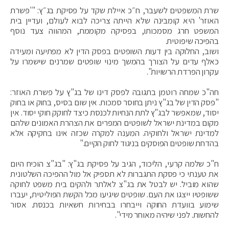
שרת המשפטים לשעבר, ח״כ איילת שקד על פסיקת בג״ץ: "'פשרת
האוזר' היא קומבינה שלא הייתה צריכה לבוא לעולם, ועדיין בית
המשפט חרג מסמכותו, בפסיקה מקוממת, המהווה צעד נוסף
בהפיכה שיפוטית.
ושוב, החלוקה בין דעות השופטים בפסק הדין לא מפתיעה ומעידה
כאלף עדים על הצורך בהמשך מינוי שופטים שמרנים שישמרו על
עקרון הפרדת הרשויות".
חה"כ שמחה רוטמן בתגובה לפסק דינו של בג"ץ על פשרת האוזר:
"פסק הדין של בג"ץ ניתן בחוסר סמכות. אין שום בסיס, בחוק או בחוק
יסוד, שמאפשר לבג"ץ לתת הנחיות לכנסת כיצד לחוקק חוקי יסוד. אין
מקום במדינת ישראל לשופטים המפרים את הצהרת האמונים שלהם
למדינת ישראל ולחוקיה. המענה למקרה שכזה אינו בחקיקה אלא
בהדחת שופטים הפוסקים בניגוד לחוק הקיים."
ח"כ שלמה קרעי, הליכוד, הגיב על פסיקת בג"ץ: "בג"צ הוכיח היום
את טענתי כי פסקת התגברות לא תספיק אל מול ההפיכה השלטונית
שהוא מוביל. יש לבטל את בג"צ לאלתר ולהקים בית משפט לחוקה
ששופטיו ייצגו את העם. שופטים שיגיעו מכל הקשת הפוליטית, יעברו
שימוע בוועדת החוקה וייבחרו בבחירות חשאיות בכנסת. אסור
להחשות. לפני שיהיה מאוחר מידי".