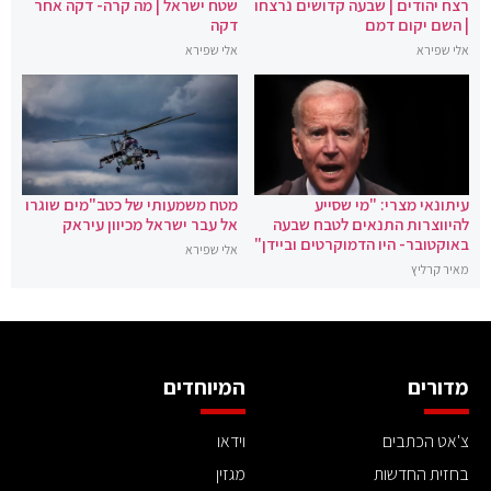
רצח יהודים | שבעה קדושים נרצחו
שטח ישראל | מה קרה- דקה אחר
| השם יקום דמם
דקה
אלי שפירא
אלי שפירא
עיתונאי מצרי: "מי שסייע
מטח משמעותי של כטב"מים שוגרו
להיווצרות התנאים לטבח שבעה
אל עבר ישראל מכיוון עיראק
באוקטובר- היו הדמוקרטים וביידן"
אלי שפירא
מאיר קרליץ
מדורים
המיוחדים
צ'אט הכתבים
וידאו
בחזית החדשות
מגזין