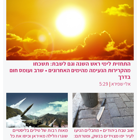
התחזית לימי ראש השנה וגם לשבת: תשכחו
מהקרירות הנעימה מהימים האחרונים • שרב ועומס חום
בדרך
אלי שפירא
|
5:29
שוב טבח ביהודים • מחבלים הגיעו
מאות רבות של טילים בליסטיים
לעיר יפו מצוידים בנשק, ומטרתם:
שוגרו הלילה מאיראן וכיסו את כל