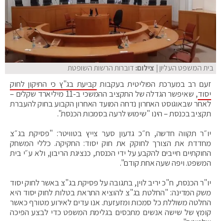
בית המשפט העליון
| צילום:
דוברות הרשות השופטת
זעם רב במערכת הפוליטית בעקבות
קביעת בג"ץ כי התיקון לחוק
יסוד
, שאיפשר הגדלה של התקציב ההמשכי ב-11 מיליארד שקלים –
לאחר שבאוגוסט האחרון נדחה המועד האחרון הקבוע בחוק להעברת
תקציב בכנסת – הינו "שימוש לרעה בסמכות הכנסת".
יו״ר תקווה חדשה, ח״כ גדעון סער צייץ בטוויטר: "פסיקת בג״צ
מחדדת את הצורך לחוקק את חוק יסוד: החקיקה. כללי המשחק
החוקתיים חייבים להקבע על ידי הכנסת, כנציגת הריבון, ולא ע״י בית
המשפט. ויפה שעה אחת קודם".
יו"ר הכנסת, ח"כ יריב לוין, בתגובה על פסיקת בג"צ באשר לחוק יסוד
משק המדינה: "החלטת בג"צ להוציא התראת בטלות לחוק יסוד היא
החלטה משוללת כל סמכות ומזעזעת. אנו עדים לאירוע מטורף כאשר
קומץ של שישה אנשים מתכסים בגלימת המשפט כדי לבצע הפיכה