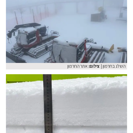
השלג בחרמון
| צילום:
אתר החרמון