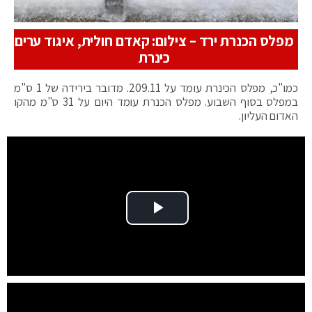
מפלס הכנרת ירד – צילום: קאדם חולית, איגוד ערים
כינרת
כמו"כ, מפלס הכינרת עומד על 209.11. מדובר בירידה של 1 ס"מ
במפלס בסוף השבוע. מפלס הכנרת עומד היום על 31 ס"מ מהקו
האדום העליון.
Play Video