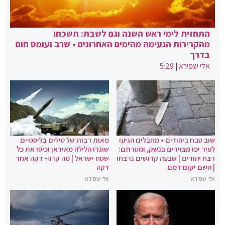
התחזית לימי ראש השנה וגם לשבת: תשכחו
מהקרירות הנעימה מהימים האחרונים • שרב ועומס חום
בדרך
אלי שפירא
|
5:29
שוב טבח ביהודים • מחבלים הגיעו
מאות רבות של טילים בליסטיים
לעיר יפו מצוידים בנשק, ומטרתם:
שוגרו הלילה מאיראן וכיסו את כל
רצח יהודים | שבעה קדושים נרצחו
שטח ישראל | מה קרה- דקה אחר
| השם יקום דמם
דקה
אלי שפירא
אלי שפירא