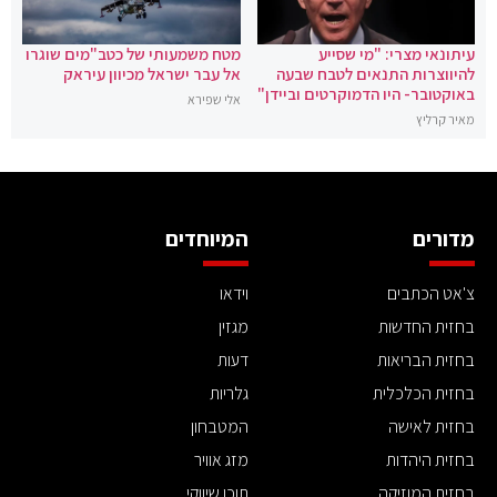
עיתונאי מצרי: "מי שסייע
מטח משמעותי של כטב"מים שוגרו
להיווצרות התנאים לטבח שבעה
אל עבר ישראל מכיוון עיראק
באוקטובר- היו הדמוקרטים וביידן"
אלי שפירא
מאיר קרליץ
מדורים
המיוחדים
צ'אט הכתבים
וידאו
בחזית החדשות
מגזין
בחזית הבריאות
דעות
בחזית הכלכלית
גלריות
בחזית לאישה
המטבחון
בחזית היהדות
מזג אוויר
בחזית המוזיקה
תוכן שיווקי