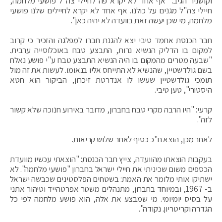
וקושניר הגיב: "אף אחד לא יקרא פה לחיילי צה"ל פושעי מלחמה,
חיילי צה"ל מגנים על כולנו. אף אחד לא יקרא לחיילים שלנו פושעי
מלחמה, מי שכן יעשה זאת בוועדה לא יהיה כאן".
חבר הכנסת אחמד טיבי יצא להגנת חברו למפלגה והזכיר כי קרוב
למקום בו הדליק הנשיא נרות, התבצע טבח באוכלוסייה ערבית.
"שבעה מטרים מהמקום בו היה הנשיא התבצע טבח ע"י פושע נאלח
בשם גולדשטיין, שהנשיא לא התייחס אליו בנאומו. לעשות את זה מול
תומכי גולדשטיין שעשו לו אנדרטת זיכרון, הביקור הוא חטא
היסטורי", טען טיבי.
קרעי: "היו הרבה מקרי טבח בחברון, מדובר באירוע חנוכה שלא קשור
לזה".
לאחר מכן, הוצא ח"כ כסיף לאחר שלוש קריאות.
בעקבות הוצאתו מהוועדה, צייץ חבר הכנסת: "הוצאתי עכשיו מוועדת
הכספים משום שכיניתי את חיילי ישראל בחברון "פושעי מלחמה". לא
ישתיקו אותי מלומר את האמת: בשטחים הפלסטינים שכבשה ישראל
ב- 1967, ובמיוחד בחברון, מתנהלים משטר אפרטהייד וטיהור אתני
על בסיס יומיומי. מי שמבצע את אלה, הוא פושע מלחמה לפי כל
הגדרה וקריטריון. נקודה".