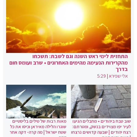
התחזית לימי ראש השנה וגם לשבת: תשכחו
מהקרירות הנעימה מהימים האחרונים • שרב ועומס חום
בדרך
אלי שפירא
|
5:29
שוב טבח ביהודים • מחבלים הגיעו
מאות רבות של טילים בליסטיים
לעיר יפו מצוידים בנשק, ומטרתם:
שוגרו הלילה מאיראן וכיסו את כל
רצח יהודים | שבעה קדושים נרצחו
שטח ישראל | מה קרה- דקה אחר