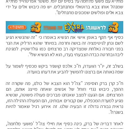
מחליא עם פשעי מלחמה על בסיס יום יומי. משטר אפרטהייד מחליא
שמנהל אותו צבא ברוטאלי ומתנחבלים. יש פה כיבוש אלים על ידי
צבא אלים ופולשים שמכונים מתנחלים".
כסיף אף תקף באופן אישי את הנשיא באומרו כי "זה שהנשיא הגיע
לשם ונתן לגיטימציה זה בושה וחרפה. במיוחד שהוא הדליק את הנר
בפני חבורה נאלחת שמצדיקה רב מרצחים כמו גולדשטיין. למגינת
ליבה ובחרטה כבדה הצבעתי בעדו, הוא לא הנשיא שלי".
בשלב זה, יו"ר הוועדה, ח"כ אלכס קושניר ביקש מכסיף לשמור על
שפה נאותה אם ברצונו להמשיך להביע את דעתו בוועדה.
ח"כ קרן ברק הוסיפה: "צה"ל הוא הצבא של כולנו, מה שקורה זה
ההפך, כיבוש נגדי וזוחל של אנשים שאתה מייצג אותם, הם
המרצחים. אם הגענו למצב שאנחנו מברכים פעולה פשוטה, שנשיא
מגיע למערת המכפלה, שם קבורים אבותינו, הם הפעולה הרגילה הזו,
נראית גבורה גדולה זו הבעיה שלנו. זה אירוע רגיל שאמור להיות
בשגרה".
לאחר דבריה של ברק, כינה כסיף את חיילי צה"ל 'פושעי מלחמה',