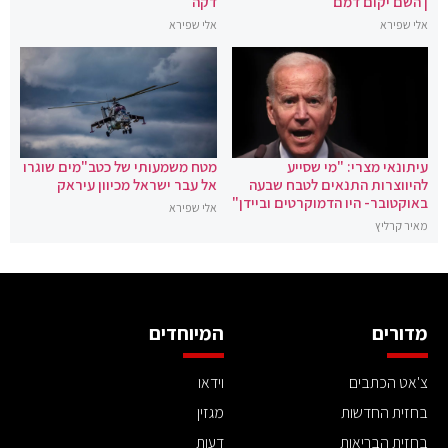
| השם יקום דמם
דקה
אלי שפירא
אלי שפירא
עיתונאי מצרי: "מי שסייע
מטח משמעותי של כטב"מים שוגרו
להיווצרות התנאים לטבח שבעה
אל עבר ישראל מכיוון עיראק
באוקטובר- היו הדמוקרטים וביידן"
אלי שפירא
מאיר קרליץ
מדורים
המיוחדים
צ'אט הכתבים
וידאו
בחזית החדשות
מגזין
בחזית הבריאות
דעות