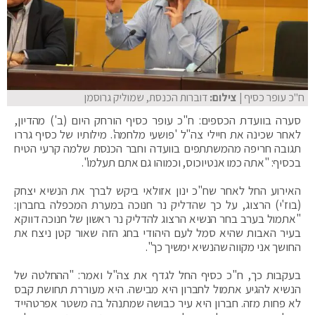
ח"כ עופר כסיף
| צילום:
דוברות הכנסת, שמוליק גרוסמן
סערה בוועדת הכספים: ח"כ עופר כסיף הורחק היום (ב') מהדיון,
לאחר שכינה את חיילי צה"ל 'פושעי מלחמה'. מילותיו של כסיף גררו
תגובה חריפה מהמשתתפים בוועדה וחבר הכנסת שלמה קרעי הטיח
בכסיף: "אתה כמו אנטיוכוס, וכמוהו גם אתם תעלמו".
האירוע החל לאחר שח"כ ינון אזולאי ביקש לברך את הנשיא יצחק
(בוז'י) הרצוג, על כך שהדליק נר חנוכה במערת המכפלה בחברון:
"אתמול בערב בחר הנשיא הרצוג להדליק נר ראשון של חנוכה דווקא
בעיר האבות שהיא סמל לעם היהודי בחג הזה שאור קטן ניצח את
החושך אני מקווה שהנשיא ימשיך כך".
בעקבות כך, ח"כ כסיף החל לגדף את צה"ל ואמר: "ההחלטה של
הנשיא להגיע אתמול לחברון היא מבישה. היא מעוררת תחושת קבס
לא פחות מזה. חברון היא עיר כבושה שמתנהל בה משטר אפרטהייד