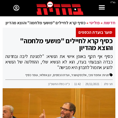
בס"ד
חדשות
»
פוליטי
»
כסיף קרא לחיילים "פושעי מלחמה" והוצא מהדיון
סוער בועדת הכספים
כסיף קרא לחיילים "פושעי מלחמה"
והוצא מהדיון
כסיף אף תקף באופן אישי את הנשיא: "למגינת ליבה ובחרטה
כבדה הצבעתי בעדו, הוא לא הנשיא שלי, ההחלטה של הנשיא
להגיע אתמול לחברון היא מבישה"
תגיות:
אחמד טיבי
,
אלכס קושניר
,
ועדת הכספים
,
ינון אזולאי
,
עופר כסיף
חגי פלג
29/11/2021
11:42
כ"ה כסלו התשפ"ב