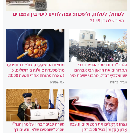
למחול, לסלוח, ולשכוח: עצה לחיים לימי בין המצרים
מאיר שלנגר
|
21:49
הגרב"ד פוברסקי הספיד בבכי
מחאת הקישקע: קיצוניים התפרעו
תמרורים את הגאון רבי אברהם
מול מסעדת צ'ולנט בירושלים, כי
שמואלביץ זצ"ל, מרבני ישיבת מיר
נשארה פתוחה אחרי השעה 23:00
מבזקן בחזית
אלי שפירא
נִצְּחוּ אֶרְאֶלִּים אֶת הַמְּצוּקִים וְנִשְׁבָּה
סערה סביב דבריו של מרן הגר"י
אֲרוֹן הַקֹּדֶשׁ | בגיל 106: זקן
יוסף: "שופטים שלא יודעים דף