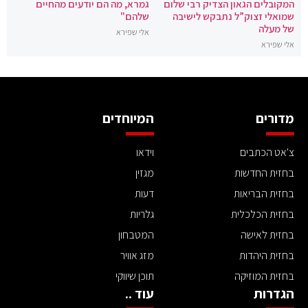
המקובלים הגאון הצדיק רבי שלום
גמרא, מה הם יודעים מהחיים
שמואלי זצוק”ל נתבקש לישיבה
שלהם"
של מעלה
אלי שפירא
אלי שפירא
מדורים
המיוחדים
צ'אט הכתבים
וידאו
בחזית החדשות
מגזין
בחזית הבריאות
דעות
בחזית הכלכלית
גלריות
בחזית לאישה
המטבחון
בחזית היהדות
מזג אוויר
בחזית המוזיקה
תוכן שיווקי
הגדרות
עוד ..