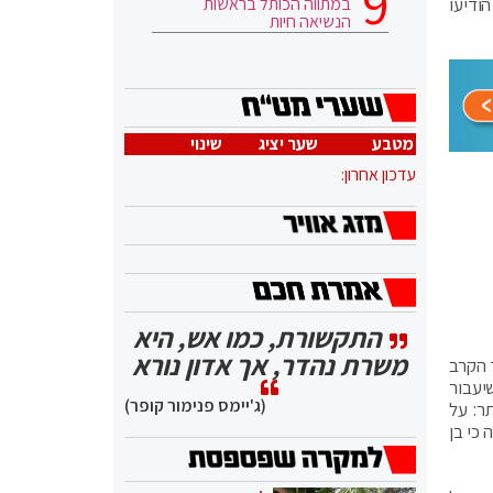
במתווה הכותל בראשות
ודיעו
הנשיאה חיות
מטבע
שער יציג
שינוי
עדכון אחרון:
התקשורת, כמו אש, היא
משרת נהדר, אך אדון נורא
 הקרב
שיעבור
(ג'יימס פנימור קופר)
ר: על
כי בן