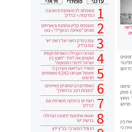
עדכני
ויראלי
פופולרי
משפחת לוי משפצת והשכונה
כמרקחה • 'ברדק'
משפחת קליין מחתנת והאורחים
ישי:
תוהים "מאיפה הכסף?!" • צפו
ם
צפו בפרק השני של רשת 'יש'
עם ברדק
מנהיגי הקהילה האורתודוקסית
תפסים
תוקפים את לפיד: "חוצץ בין
ליכוד
ישראל ליהודי התפוצות"
משרד הבריאות מעדכן כי
ידיהם
אתמול אובחנו 6,562 מאומתים
חדשים
האסירים הביטחוניים מאיימים:
סימנו
"נשבות רעב ברמאדן"
ם ספק
 החוץ
רשת יש בהפקה מטורפת עם
מרוקו
'ברדק'
שעות אחרונות לחגיגה הגדולה
ברשת 'יש'
ת בין
ירו כי
הכותל המערבי: בג"ץ ידון