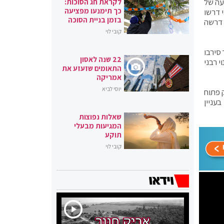
עה של
לקראת חג הסוכות:
כך תימנעו מפציעה
 דרשו
בזמן בניית הסוכה
 דרשה
קובי לוי
סירבו
22 שנה לאסון
י רבני
התאומים שזעזע את
אמריקה
יוסי לביא
 פתוח
בעניין
שאלות נפוצות
המגיעות מבעלי
תוקע
קובי לוי