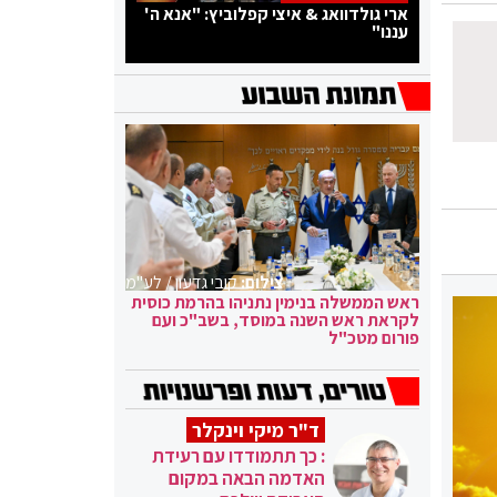
ארי גולדוואג & איצי קפלוביץ: "אנא ה'
עננו"
צילום:
קובי גדעון / לע"מ
ראש הממשלה בנימין נתניהו בהרמת כוסית
לקראת ראש השנה במוסד, בשב"כ ועם
פורום מטכ"ל
ד"ר מיקי וינקלר
: כך תתמודדו עם רעידת
האדמה הבאה במקום