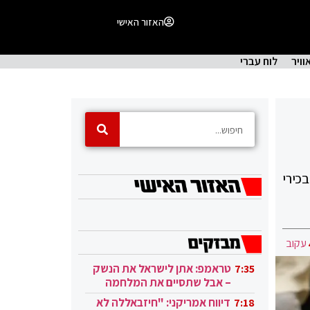
האזור האישי
וויר
לוח עברי
כירי
עקוב
טראמפ: אתן לישראל את הנשק
7:35
– אבל שתסיים את המלחמה
בעזה
דיווח אמריקני: "חיזבאללה לא
7:18