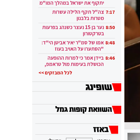
יתקוף את ישראל במהלך המו"מ
בקטאר"
צה"ל תקף הלילה עשרות
7:17
מטרות בלבנון
נער בן 15 נעצר כשנהג בפרעות
8:50
בטרקטורון
אמו של סמ"ר יאיר אביטן הי"ד:
8:48
"הסתערו על האויב בעוז
ובגבורה"
ביידן אמר כי למרות ההופעה
8:46
הכושלת בעימות מול טראמפ,
הוא ממשיך
לכל המבזקים >>