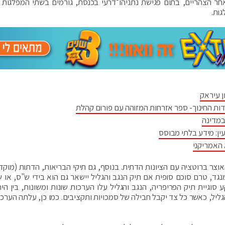
 הצהריים, בתום פגישת נתניהו־דרעי בכנסת, גורמים בשתי המפלגות ה
ות.
ן עיראק
דות החינוך- ספר אזרחות המזוהה עם פורום קהלת
במדינה
ין: מידע בלתי מבוסס
 האמריקני
וצר ברוטציה עם הציונות הדתית. בנוסף, גם תיקי הבריאות, הדתות (מוקד
 מנגד, טרם סוכם סופית אם תיק הנגב והגליל יישאר גם הוא בידי ש"ס, או 
סוגיית תיק הפריפריה, הנגב והגליל עלו הערכות שונות ומשונות, בין הית
ליל, כאשר כל צד יקבל חבילה של סמכויות ותקציבים. כמו כן, עלתה הערכה 