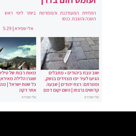
התחזית המעודכנת והמפורטת ביותר לימי ראש
השנה והשבת. כנסו
אלי שפירא
|
5:29
שוב טבח ביהודים • מחבלים
מאות רבות של טילים
הגיעו לעיר יפו מצוידים בנשק,
שוגרו הלילה מאיראן 
ומטרתם: רצח יהודים | שבעה
כל שטח ישראל | מה
קדושים נרצחו | השם יקום דמם
אחר דקה
אלי שפירא
אלי שפירא