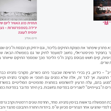
 🙌*
תחזית מזג האוויר ליום של
ירידה בטמפרטורות – נעי
יחסית לעונה
חיים גוטליב
מצא פתרון שיפתור את מצוקת התיקים בליכוד, וגם ירחיק מן הכנסת ח"כים שנ
בעבר בתפקיד מיניסטריאלי, נחשב למועמד לתיק שר גם בממשלה הבאה שה
וניות, קיים חשש מבוסס בקרב ח"כי הליכוד מכך שמספר התיקים שייוותר ב
 שרים.
" – כידוע, בין בכירי הרשימה שבעבר כיהנו כשרים, מקורבי נתניהו כבר 
 התנועה. אך לצד זה, אלה שלא נמנים עם תומכי או מקורבי נתניהו וקיי
גוע בהם, עלה הרעיון להשתמש במחצית מהמינויים הפוליטיים במשרד
 ה"בעייתיים" לשגרירים במדינות נחשבות. בין היתר מדובר במדינות כמו 
בת הממשלה בראשות בנימין נתניהו. מחד, החרפת טונים דרמטית וקרב גרסאו
ם למדי שהגיעו אחר הצהריים מכיוון ש"ס. ביהדות התורה התבוננו מהצד והבה