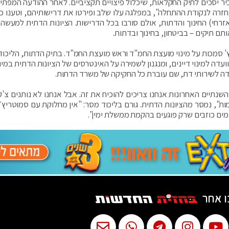
ביר יסכים לתיק החקלאות, שיכלול פיצויים תקציביים. לאחר ההודעה המפתי
חזרה לנקודת ההתחלה", במפלגה עלו שלב ופירטו את דרישותיהם, וטענו כי
זרחי) החינוך והדתות, אולם סורבו בכל הדרישות. הציונות הדתית למעשה
תם תיקים – בביטחון, בחינוך ובדתות.
' סמכות על מינוי מועצת החמ"ד וראש מועצת החמ"ד. בתיק הדתות, הליכוד 
דה למינוי דיינים, ומנגנון לשמירה על האינטרסים של הציונות הדתית במינו
ועדה לשירותי דת, שם עוברת כל החקיקה של משרד הדתות.
השנתיים האחרונות אנחנו צריכים להוכיח את זה. אבל אנחנו לא נותנים צ'ק
מות", נמסר מהציונות הדתית. גורם בליכוד מסר: "אין מחלוקת עם סמוטריץ׳ 
ים כוזבים שרק פוגעים בהקמת ממשלת ימין".
ו אחר