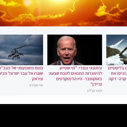
 בליסטיים
עיתונאי מצרי: "מי שסייע
מטח משמעותי של כטב"מ
וכיסו את
להיווצרות התנאים לטבח שבעה
שוגרו אל עבר ישראל מכיוו
 קרה- דקה
באוקטובר- היו הדמוקרטים
עיראק
וביידן"
אלי שפירא
מאיר קרליץ