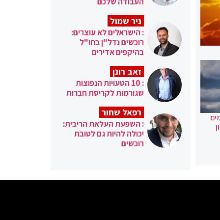
העבודה שלכם
ניר שמול
: הישראלים לא עוצרים:
רוכשים נדל"ן בחו"ל
בהיקפים אדירים
זאב רונן
: 10 הטעויות הנפוצות
שגורמות לקריסת חברות
רפאל שחור
ים
: השפעת העלאת הריבית:
ן
יכולה להיות גם לטובת
רוכשים