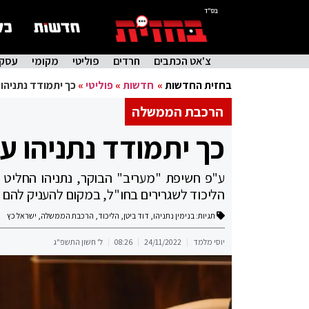
בס"ד
צ'אט הכתבים
חרדים
פוליטי
מקומי
עסקי
בחזית החדשות
»
חדשות
»
פוליטי
»
כך יתמודד נתניהו
הרכבת הממשלה
כך יתמודד נתניהו ע
ע"פ חשיפת "מעריב" הבוקר, נתניהו החליט 
הליכוד לשגרירים בחו"ל, במקום להעניק להם 
תגיות:
בנימין נתניהו
,
דוד ביטן
,
הליכוד
,
הרכבת הממשלה
,
ישראל כץ
יוסי מלמד
24/11/2022
08:26
ל' חשון התשפ"ג