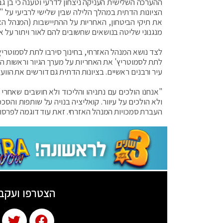
ההערכה השלישית העניקה ניצחון לדרעי וטענה כי בן ג
הציונות הדתית במהלך הלילה שבין שלישי לרביעי על "
את תיקי הביטחון, האחריות על ההתיישבות (המנהל הא
מנגנוני שליטה בנושאים שחשובים להם לאור ויתור על או
לצד נושא המנהל האזרחי, בחינוך סירבו לתת לסמוטריץ
לתת לסמוטריץ' את האחריות על מערך הגיור וראשות הווע
עיר ורבנים ראשיים. בציונות הדתית גם דורשים את הו
"אנחנו הולכים עם נתניהו והליכוד ולא חושבים שאחרי 
ולא הולכים על עיוור. קואליציה בנויה על שותפות והסכ
העברת סמכויות המנהל האזרחי. זאת עוד דוגמה לפרסומ
הצטרפו ועקב