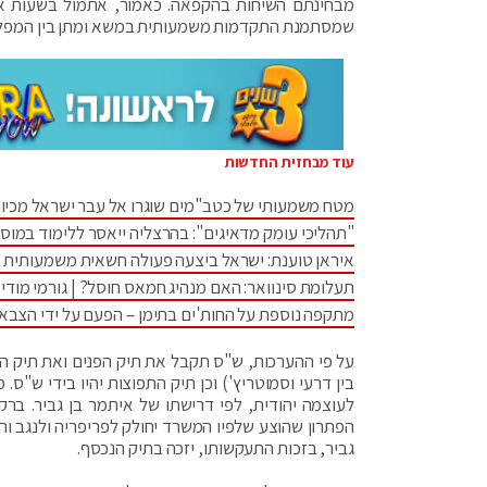
מבחינתם השיחות בהקפאה. כאמור, אתמול בשעות אחר
שמסתמנת התקדמות משמעותית במשא ומתן בין המפלג
עוד מבחזית החדשות
מטח משמעותי של כטב"מים שוגרו אל עבר ישראל מכיוו
"תהליכי עומק מדאיגים": בהרצליה ייאסר ללימוד במוס
איראן טוענת: ישראל ביצעה פעולה חשאית משמעותית 
תעלומת סינוואר: האם מנהיג חמאס חוסל? | גורמי מודיע
מתקפה נוספת על החות'ים בתימן – הפעם על ידי הצבא
על פי ההערכות, ש"ס תקבל את תיק הפנים ואת תיק הא
בין דרעי וסמוטריץ') וכן תיק התפוצות יהיו בידי ש"ס.
לעוצמה יהודית, לפי דרישתו של איתמר בן גביר. ברקע 
הפתרון שהוצע שלפיו המשרד יחולק לפריפריה ולנגב והג
גביר, בזכות התעקשותו, יזכה בתיק הנכסף.