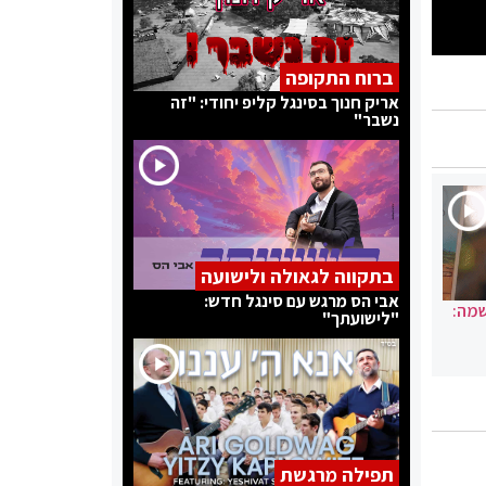
ברוח התקופה
אריק חנוך בסינגל קליפ יחודי: "זה
נשבר"
בתקווה לגאולה ולישועה
אבי הס מרגש עם סינגל חדש:
שמה:
"לישועתך"
תפילה מרגשת