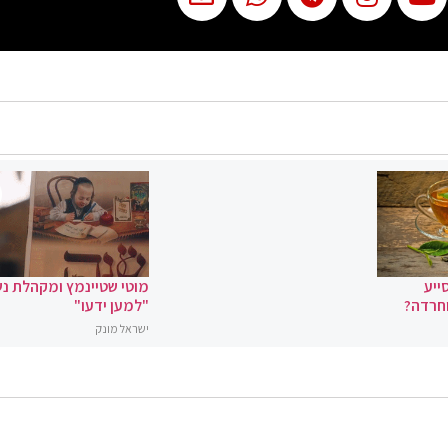
ייע
מוטי שטיינמץ ומקהלת נ
וחרדה?
"למען ידעו"
ישראל מונק