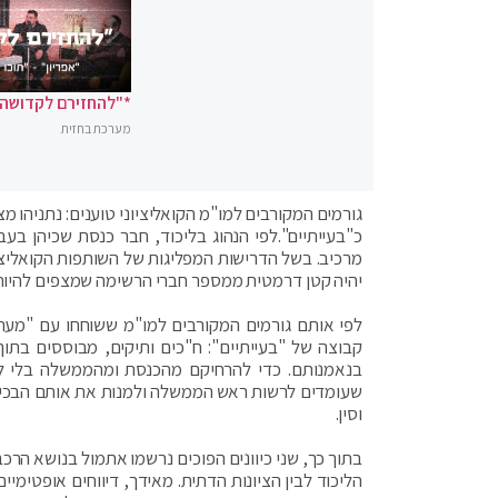
*"להחזירם לקדושה"
מערכת בחזית
גורמים המקורבים למו"מ הקואליציוני טוענים: נתניהו 
כ"בעייתיים".לפי הנהוג בליכוד, חבר כנסת שכיהן 
מרכיב. בשל הדרישות המפליגות של השותפות הקואליצי
יהיה קטן דרמטית ממספר חברי הרשימה שמצפים להיות
לפי אותם גורמים המקורבים למו"מ ששוחחו עם "מעריב
קבוצה של "בעייתיים": ח"כים ותיקים, מבוססים בתוך
בנאמנותם. כדי להרחיקם מהכנסת ומהממשלה בלי לפ
שעומדים לרשות ראש הממשלה ולמנות את אותם הבכירים
וסין.
בתוך כך, שני כיוונים הפוכים נרשמו אתמול בנושא הרכ
הליכוד לבין הציונות הדתית. מאידך, דיווחים אופטימיי