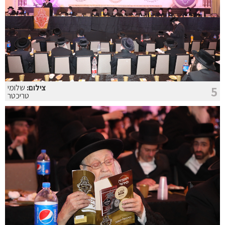
צילום:
שלומי
5
טריכטר