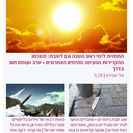
התחזית לימי ראש השנה וגם לשבת: תשכחו
מהקרירות הנעימה מהימים האחרונים • שרב ועומס חום
בדרך
אלי שפירא
|
5:29
שוב טבח ביהודים • מחבלים הגיעו
מאות רבות של טילים בליסטיים
לעיר יפו מצוידים בנשק, ומטרתם:
שוגרו הלילה מאיראן וכיסו את כל
רצח יהודים | שבעה קדושים נרצחו
שטח ישראל | מה קרה- דקה אחר