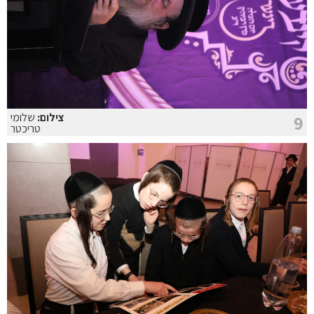
צילום:
שלומי
9
טריכטר