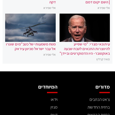
| השם יקום דמם
דקה
אלי שפירא
אלי שפירא
עיתונאי מצרי: "מי שסייע
מטח משמעותי של כטב"מים שוגרו
להיווצרות התנאים לטבח שבעה
אל עבר ישראל מכיוון עיראק
באוקטובר- היו הדמוקרטים וביידן"
אלי שפירא
מאיר קרליץ
מדורים
המיוחדים
צ'אט הכתבים
וידאו
בחזית החדשות
מגזין
בחזית הבריאות
דעות