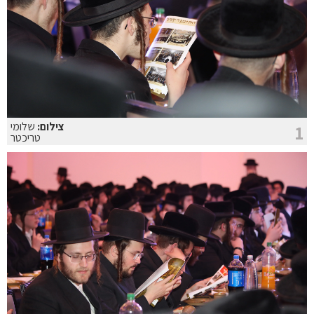
צילום:
שלומי
1
טריכטר