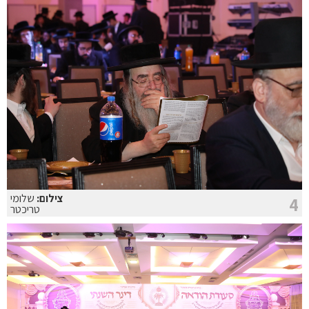
צילום:
שלומי
4
טריכטר