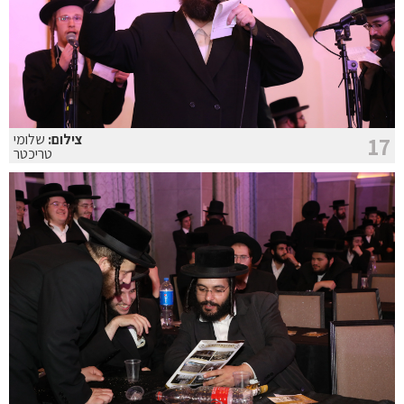
צילום:
שלומי
17
טריכטר