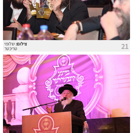
צילום:
שלומי
21
טריכטר