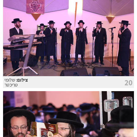
צילום:
שלומי
20
טריכטר