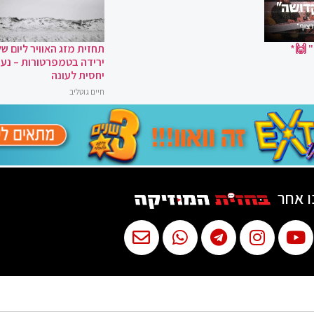
 🙌*
תחזית מזג האוויר ליום של
ירידה בטמפרטורות – נעי
יחסית לעונה
חיים גוטליב
ו אחר