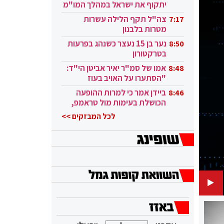
יתקוף את ישראל במהלך המו"מ
בקטאר"
צה"ל תקף הלילה עשרות
7:17
מטרות בלבנון
נער בן 15 נעצר כשנהג בפרעות
8:50
בטרקטורון
אמו של סמ"ר יאיר אביטן הי"ד:
8:48
"הסתערו על האויב בעוז
ובגבורה"
ביידן אמר כי למרות ההופעה
8:46
הכושלת בעימות מול טראמפ,
הוא ממשיך
לכל המבזקים >>