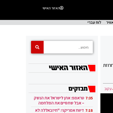
האזור האישי
וויר
לוח עברי
 חדש לאורגני YAMAHA • צפו במחרוזת
עקוב
טראמפ: אתן לישראל את הנשק
7:35
– אבל שתסיים את המלחמה
בעזה
דיווח אמריקני: "חיזבאללה לא
7:18