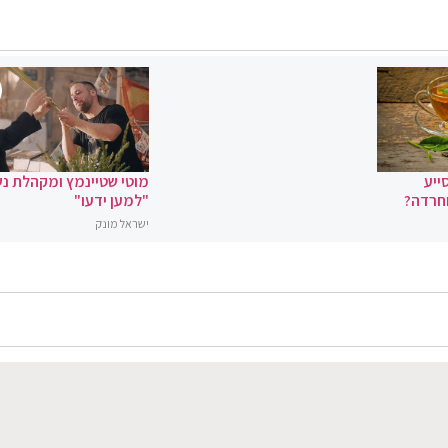
ייע
מוטי שטיינמץ ומקהלת נ
וחרדה?
"למען ידעו"
ישראל מונק