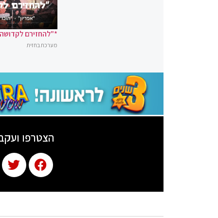
*"להחזירם לקדושה"
מערכת בחזית
הצטרפו ועקב