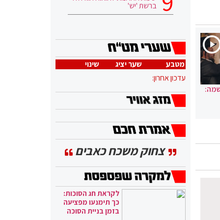
ברשת 'יש'
מטבע
שער יציג
שינוי
עדכון אחרון:
שמה:
צחוק משכח כאבים
לקראת חג הסוכות:
כך תימנעו מפציעה
בזמן בניית הסוכה