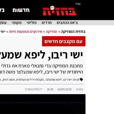
בס"ד
צ'אט הכתבים
חרדים
פוליטי
מקומי
עסקי
בחזית המוזיקה
»
מוזיקה
»
אירועים והופעות חיות
»
ישי 
עם מקצבים חדשים
ישי ריבו, ליפא שמעל
הייחודית של ישי ריבו, ליפא שמעלצר משה דוויק
תגיות:
ישי ריבו
,
ליפא שמעלצר
,
מקהלת ידידים העולמית
,
משה דוויק
,
ע
בחזית
06/09/2020
18:38
י"ז אלול התש"פ