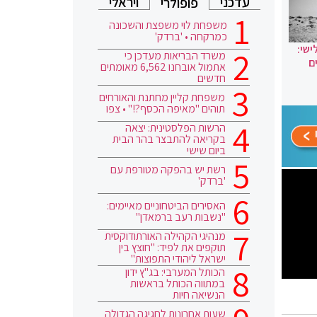
עדכני
ויראלי
פופולרי
משפחת לוי משפצת והשכונה
כמרקחה • 'ברדק'
ישי:
משרד הבריאות מעדכן כי
ם
אתמול אובחנו 6,562 מאומתים
חדשים
משפחת קליין מחתנת והאורחים
תוהים "מאיפה הכסף?!" • צפו
הרשות הפלסטינית: יצאה
בקריאה להתבצר בהר הבית
ביום שישי
רשת יש בהפקה מטורפת עם
'ברדק'
האסירים הביטחוניים מאיימים:
"נשבות רעב ברמאדן"
מנהיגי הקהילה האורתודוקסית
תוקפים את לפיד: "חוצץ בין
ישראל ליהודי התפוצות"
הכותל המערבי: בג"ץ ידון
במתווה הכותל בראשות
הנשיאה חיות
שעות אחרונות לחגיגה הגדולה