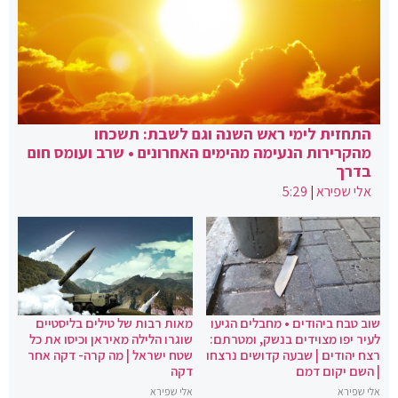
התחזית לימי ראש השנה וגם לשבת: תשכחו
מהקרירות הנעימה מהימים האחרונים • שרב ועומס חום
בדרך
אלי שפירא
|
5:29
שוב טבח ביהודים • מחבלים הגיעו
מאות רבות של טילים בליסטיים
לעיר יפו מצוידים בנשק, ומטרתם:
שוגרו הלילה מאיראן וכיסו את כל
רצח יהודים | שבעה קדושים נרצחו
שטח ישראל | מה קרה- דקה אחר
| השם יקום דמם
דקה
אלי שפירא
אלי שפירא