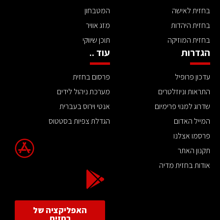
בחזית לאישה
המטבחון
בחזית היהדות
מזג אוויר
בחזית המוזיקה
תוכן שיווקי
הגדרות
עוד ..
עדכון פרופיל
פרסום בחזית
התראות וניוזלטרים
מערכת ניהול לידים
שדרוג למנוי פרימיום
אנטי וירוס בעברית
המייל האדום
הגדלת צפיות בסטטוס
פרסמו אצלנו
תקנון האתר
אודות בחזית מדיה
האפליקציה של
בחזית