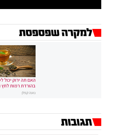
האם תה ירוק יכול לס
בהורדת רמות לחץ 
נועה קפלן