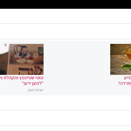
ייע
מוטי שטיינמץ ומקהלת נ
וחרדה?
"למען ידעו"
ישראל מונק