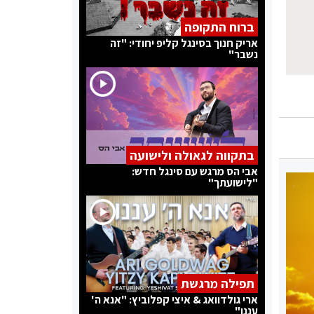
ברוח התקופה
אריק חנוך בסינגל קליפ יחודי: "זה
נשבר"
בתקווה לגאולה ולישועה
אבי הס מרגש עם סינגל חדש:
"לישועתך"
תפילה מרגשת
ארי גולדוואג & איצי קפלוביץ: "אנא ה'
עננו"