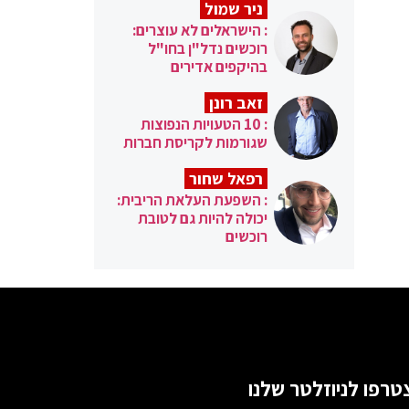
ניר שמול
: הישראלים לא עוצרים:
רוכשים נדל"ן בחו"ל
בהיקפים אדירים
זאב רונן
: 10 הטעויות הנפוצות
שגורמות לקריסת חברות
רפאל שחור
: השפעת העלאת הריבית:
יכולה להיות גם לטובת
רוכשים
טרפו לניוזלטר שלנו