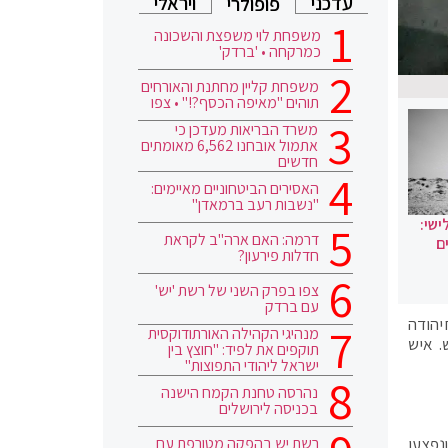
עדכני
ויראלי
פופולרי
משפחת לוי משפצת והשכונה
כמרקחה • 'ברדק'
משפחת קליין מחתנת והאורחים
תוהים "מאיפה הכסף?!" • צפו
משרד הבריאות מעדכן כי
אתמול אובחנו 6,562 מאומתים
חדשים
האסירים הביטחוניים מאיימים:
"נשבות רעב ברמאדן"
ישי:
דרמה: האם ארה"ב לקראת
ם
חדלות פירעון?
צפו בפרק השני של רשת 'יש'
עם ברדק
יהודה
מנהיגי הקהילה האורתודוקסית
. איש
תוקפים את לפיד: "חוצץ בין
ישראל ליהודי התפוצות"
נהרסה טחנת הקמח הישנה
בכניסה לירושלים
רשת יש בהפקה מטורפת עם
נפצעו