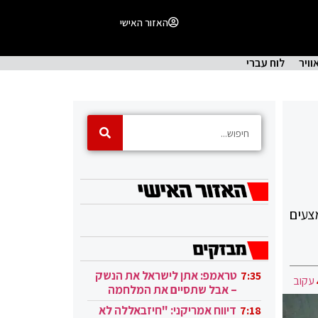
האזור האישי
וויר
לוח עברי
צעים
טראמפ: אתן לישראל את הנשק
7:35
עקוב
– אבל שתסיים את המלחמה
בעזה
דיווח אמריקני: "חיזבאללה לא
7:18