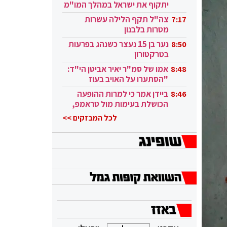
יתקוף את ישראל במהלך המו"מ
בקטאר"
צה"ל תקף הלילה עשרות
7:17
מטרות בלבנון
נער בן 15 נעצר כשנהג בפרעות
8:50
בטרקטורון
אמו של סמ"ר יאיר אביטן הי"ד:
8:48
"הסתערו על האויב בעוז
ובגבורה"
ביידן אמר כי למרות ההופעה
8:46
הכושלת בעימות מול טראמפ,
הוא ממשיך
לכל המבזקים >>