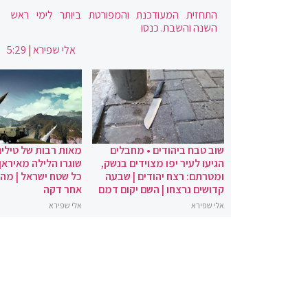
התחזית המעודכנת והמפורטת ביותר לימי ראש
השנה והשבת. כנסו
אלי שפירא
|
5:29
שוב טבח ביהודים • מחבלים
מאות רבות של טילים
הגיעו לעיר יפו מצוידים בנשק,
שוגרו הלילה מאיראן 
ומטרתם: רצח יהודים | שבעה
כל שטח ישראל | מה
קדושים נרצחו | השם יקום דמם
אחר דקה
אלי שפירא
אלי שפירא