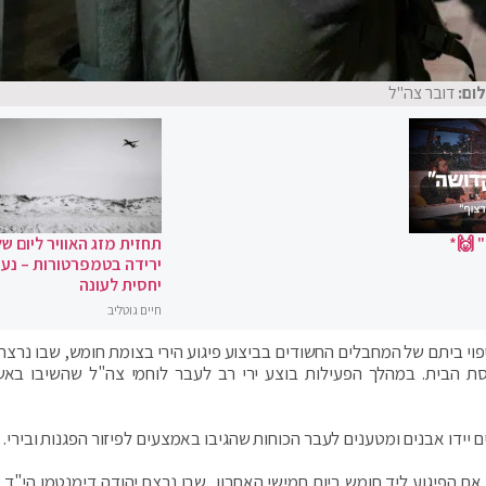
לום:
דובר צה"ל
 🙌*
תחזית מזג האוויר ליום של
ירידה בטמפרטורות – נעי
יחסית לעונה
חיים גוטליב
פוי ביתם של המחבלים החשודים בביצוע פיגוע הירי בצומת חומש, שבו נרצח 
סת הבית. במהלך הפעילות בוצע ירי רב לעבר לוחמי צה"ל שהשיבו באש
דו אבנים ומטענים לעבר הכוחות שהגיבו באמצעים לפיזור הפגנות ובירי.
 הפיגוע ליד חומש ביום חמישי האחרון, שבו נרצח יהודה דימנטמן הי"ד ו