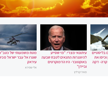
 בליסטיים
עיתונאי מצרי: "מי שסייע
מטח משמעותי של כטב"מ
וכיסו את
להיווצרות התנאים לטבח שבעה
שוגרו אל עבר ישראל מכיוו
 קרה- דקה
באוקטובר- היו הדמוקרטים
עיראק
וביידן"
אלי שפירא
מאיר קרליץ