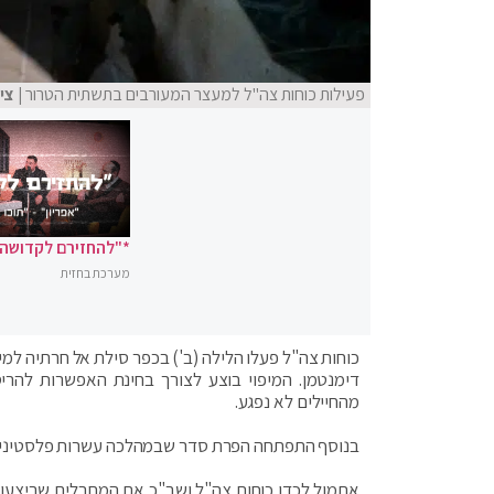
פעילות כוחות צה"ל למעצר המעורבים בתשתית הטרור
| צי
*"להחזירם לקדושה"
מערכת בחזית
כוחות צה"ל פעלו הלילה (ב') בכפר סילת אל חרתיה למי
דימנטמן. המיפוי בוצע לצורך בחינת האפשרות להרי
מהחיילים לא נפגע.
בנוסף התפתחה הפרת סדר שבמהלכה עשרות פלסטינים יי
אתמול לכדו כוחות צה"ל ושב"כ את המחבלים שביצעו את