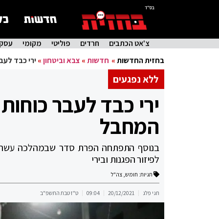
בס"ד
צ'אט הכתבים
חרדים
פוליטי
מקומי
עסקי
בחזית החדשות
»
חדשות
»
צבא וביטחון
»
ירי כבד לעב
ללא נפגעים
ירי כבד לעבר כוחות
המחבל
בנוסף התפתחה הפרת סדר שבמהלכה עשרות פ
לפיזור הפגנות ובירי
תגיות:
חומש
,
צה"ל
חגי פלג
20/12/2021
09:04
ט"ז טבת התשפ"ב