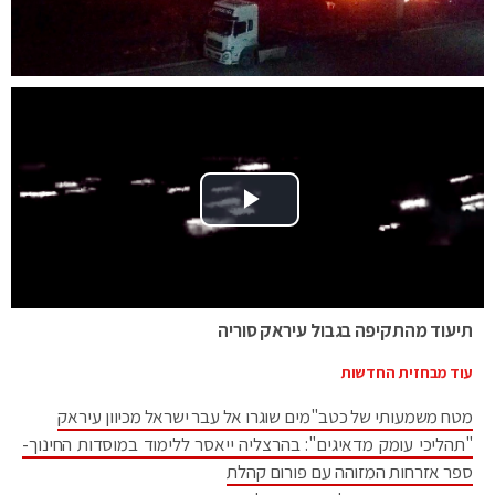
Play Video
תיעוד מהתקיפה בגבול עיראק סוריה
עוד מבחזית החדשות
מטח משמעותי של כטב"מים שוגרו אל עבר ישראל מכיוון עיראק
"תהליכי עומק מדאיגים": בהרצליה ייאסר ללימוד במוסדות החינוך-
ספר אזרחות המזוהה עם פורום קהלת