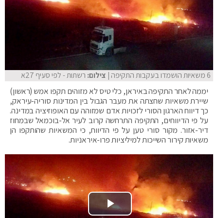
6 משאיות הושמדו בעקבות התקיפה
| צילום:
רשתות - לפי סעיף 27א
יממה לאחר התקיפה באיראן, כלי טיס לא מזוהים תקפו אמש (ראשון)
שיירת משאיות שחצתה את מעבר הגבול בין המדינות סוריה-עיראק,
כך דיווח הארגון הסורי לזכויות אדם שמזוהה עם האופוזיציה במדינה.
על פי הדיווחים, התקיפה התרחשה קרוב לעיר אל-בוכמאל שבמחוז
דיר-אזור. מקור סורי טען על פי הדיווח, כי המשאיות שהותקפו הן
משאיות קירור השייכות למיליציות פרו-איראניות.
Play Video