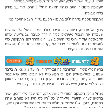
איראן טוענת: ישראל ביצעה פעולה חשאית משמעותית במדינה
תעלומת סינוואר: האם מנהיג חמאס חוסל? | גורמי מודיעין: מידע
בלתי מבוסס
מתקפה נוספת על החות'ים בתימן – הפעם על ידי הצבא האמריקני
ערוץ אל-ערביה, דיווח כי התקיפה כוונה לשיירה של 25 משאיות
שעברה את הגבול מעיראק לסוריה דרך מעבר שבשליטת ארגון
חיזבאללה. עוד דווח כי כלי הטיס ביצעו ירי אזהרה לפני התקיפה, כדי
לאפשר לנהגים להימלט. מרכז המעקב הסורי אישר כי 6 משאיות
הושמדו בעקבות התקיפה.
ברשת אל-מיאדין המקורבת לחיזבאללה דיווחו על 3 משאיות בלבד
שנפגעו. באל-מיאדין טענו כי המשאיות לא הובילו נשק אלא קמח
ואורז כחלק מסיוע מזון לאזרחים, והן עברו דרך מעבר הגבול באופן
רשמי. לפי הדיווח, איש לא נפגע בתקיפה אך נגרם נזק לרכוש.
מנהל מרכז המעקב הסורי לזכויות אדם, רמי עבד אל-רחמן, אמר
בריאיון לערוץ הסעודי אל-חדת' כי: "היו כלי טיס לא מזוהים שחגו
בשמיים, בזמן ש-6 המשאיות חלפו באזור, ואז היה פיצוץ והן נפגעו.
כל המידע שבידינו מראה שהפיצוצים נגרמו מכלי הטיס".