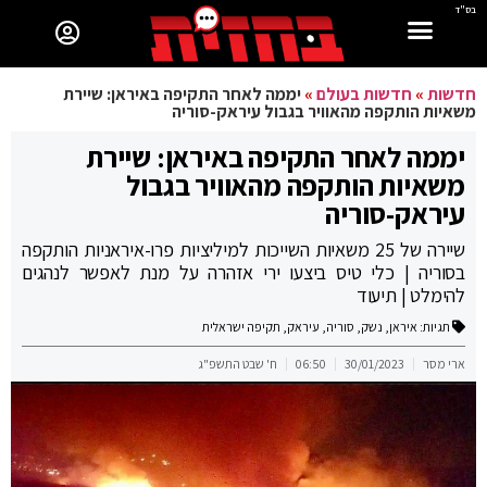
בס"ד
חדשות
»
חדשות בעולם
»
יממה לאחר התקיפה באיראן: שיירת
משאיות הותקפה מהאוויר בגבול עיראק-סוריה
יממה לאחר התקיפה באיראן: שיירת
משאיות הותקפה מהאוויר בגבול
עיראק-סוריה
שיירה של 25 משאיות השייכות למיליציות פרו-איראניות הותקפה
בסוריה | כלי טיס ביצעו ירי אזהרה על מנת לאפשר לנהגים
להימלט | תיעוד
תגיות:
איראן
,
נשק
,
סוריה
,
עיראק
,
תקיפה ישראלית
ארי מסר
30/01/2023
06:50
ח' שבט התשפ"ג