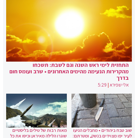
התחזית לימי ראש השנה וגם לשבת: תשכחו
מהקרירות הנעימה מהימים האחרונים • שרב ועומס חום
בדרך
אלי שפירא
|
5:29
שוב טבח ביהודים • מחבלים הגיעו
מאות רבות של טילים בליסטיים
לעיר יפו מצוידים בנשק, ומטרתם:
שוגרו הלילה מאיראן וכיסו את כל