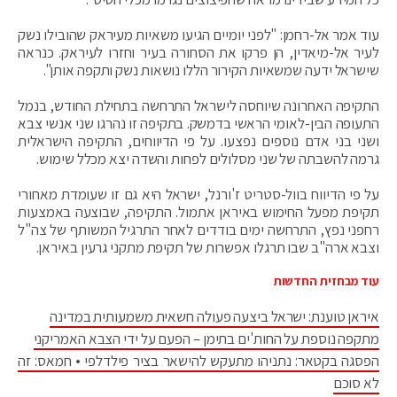
עוד אמר אל-רחמן: "לפני יומיים הגיעו משאיות מעיראק שהובילו נשק
לעיר אל-מיאדין, הן פרקו את הסחורה בעיר וחזרו לעיראק. כנראה
שישראל ידעה שמשאיות הקירור הללו נושאות נשק ותקפה אותן".
התקיפה האחרונה שיוחסה לישראל התרחשה בתחילת החודש, בנמל
התעופה הבין-לאומי הראשי בדמשק. בתקיפה זו נהרגו שני אנשי צבא
ושני בני אדם נוספים נפצעו. על פי הדיווחים, התקיפה הישראלית
גרמה להשבתה של שני מסלולים לפחות והשדה יצא מכלל שימוש.
על פי הדיווח בוול-סטריט ז'ורנל, ישראל היא גם זו שעומדת מאחורי
תקיפת מפעל החימוש באיראן אתמול. התקיפה, שבוצעה באמצעות
רחפני נפץ, התרחשה ימים בודדים לאחר התרגיל המשותף של צה"ל
וצבא ארה"ב שבו תרגלו אפשרות של תקיפת מתקני גרעין באיראן.
עוד מבחזית החדשות
איראן טוענת: ישראל ביצעה פעולה חשאית משמעותית במדינה
מתקפה נוספת על החות'ים בתימן – הפעם על ידי הצבא האמריקני
הפסגה בקטאר: נתניהו מתעקש להישאר בציר פילדלפי • חמאס: זה
לא סוכם