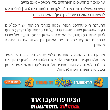
טראמפ: רוב החטופים המוחזקים בידי חמאס – אינם בחיים
ראש הממשלה נחת בארה"ב לקראת הנאום בקונגרס | נתניהו טס
לראשונה במטוס הרשמי "כנף ציון" בטיסת בכורה
ההערכה היא שרחפני הנפץ שפגעו במרכז הפיתוח וייצור מל"טים
בעיר איספהאן שוגרו מטווח קרוב על ידי גורמים על הקרקע שידעו
לכוון אותם במיומנות אל המטרה. באיראן פרסמו תיעוד של שברי
הרחפנים שתקפו לכאורה את המתקן וכן הציגו את גג המבנה
שהותקף.
איראן הפנתה אצבעה מאשימה כלפי ישראל וארה"ב. חסין אמיר
עבדאללהיאן, שר החוץ האיראני אמר בתגובה כי: "בניסיון להפוך את
מדינתנו למקום לא בטוח, אויביה של הרפובליקה האיסלאמית איראן
ביצעו את הפעולה הפחדנית הזו".
הצטרפו ועקבו אחר