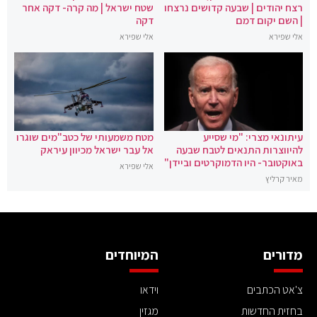
רצח יהודים | שבעה קדושים נרצחו
שטח ישראל | מה קרה- דקה אחר
| השם יקום דמם
דקה
אלי שפירא
אלי שפירא
עיתונאי מצרי: "מי שסייע
מטח משמעותי של כטב"מים שוגרו
להיווצרות התנאים לטבח שבעה
אל עבר ישראל מכיוון עיראק
באוקטובר- היו הדמוקרטים וביידן"
אלי שפירא
מאיר קרליץ
מדורים
המיוחדים
צ'אט הכתבים
וידאו
בחזית החדשות
מגזין