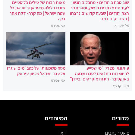
שוב טבח ביהודים • מחבלים הגיעו
מאות רבות של טילים בליסטיים
לעיר יפו מצוידים בנשק, ומטרתם:
שוגרו הלילה מאיראן וכיסו את כל
רצח יהודים | שבעה קדושים נרצחו
שטח ישראל | מה קרה- דקה אחר
| השם יקום דמם
דקה
אלי שפירא
אלי שפירא
עיתונאי מצרי: "מי שסייע
מטח משמעותי של כטב"מים שוגרו
להיווצרות התנאים לטבח שבעה
אל עבר ישראל מכיוון עיראק
באוקטובר- היו הדמוקרטים וביידן"
אלי שפירא
מאיר קרליץ
מדורים
המיוחדים
צ'אט הכתבים
וידאו