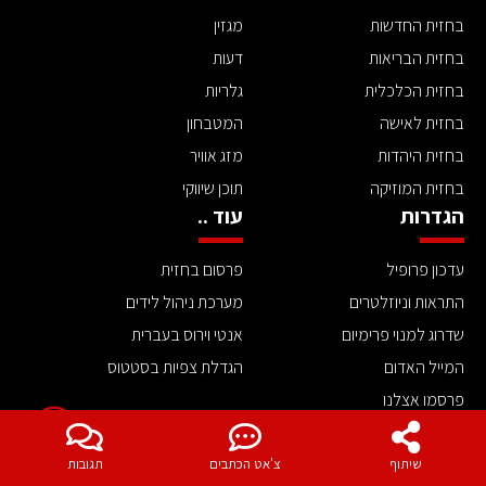
בחזית החדשות
מגזין
בחזית הבריאות
דעות
בחזית הכלכלית
גלריות
בחזית לאישה
המטבחון
בחזית היהדות
מזג אוויר
בחזית המוזיקה
תוכן שיווקי
הגדרות
עוד ..
עדכון פרופיל
פרסום בחזית
התראות וניוזלטרים
מערכת ניהול לידים
שדרוג למנוי פרימיום
אנטי וירוס בעברית
המייל האדום
הגדלת צפיות בסטטוס
פרסמו אצלנו
תקנון האתר
אודות בחזית מדיה
שיתוף
צ'אט הכתבים
תגובות