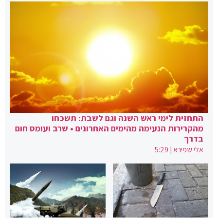
התחזית לימי ראש השנה וגם לשבת: תשכחו
מהקרירות הנעימה מהימים האחרונים • שרב ועומס חום
בדרך
אלי שפירא
|
5:29