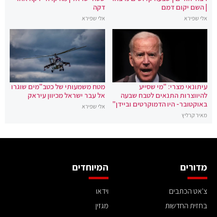
| השם יקום דמם
דקה
אלי שפירא
אלי שפירא
עיתונאי מצרי: "מי שסייע
מטח משמעותי של כטב"מים שוגרו
להיווצרות התנאים לטבח שבעה
אל עבר ישראל מכיוון עיראק
באוקטובר- היו הדמוקרטים וביידן"
אלי שפירא
מאיר קרליץ
מדורים
המיוחדים
צ'אט הכתבים
וידאו
בחזית החדשות
מגזין