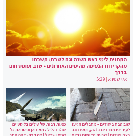
התחזית לימי ראש השנה וגם לשבת: תשכחו
מהקרירות הנעימה מהימים האחרונים • שרב ועומס חום
בדרך
אלי שפירא
|
5:29
שוב טבח ביהודים • מחבלים הגיעו
מאות רבות של טילים בליסטיים
לעיר יפו מצוידים בנשק, ומטרתם:
שוגרו הלילה מאיראן וכיסו את כל
רצח יהודים | שבעה קדושים נרצחו
שטח ישראל | מה קרה- דקה אחר