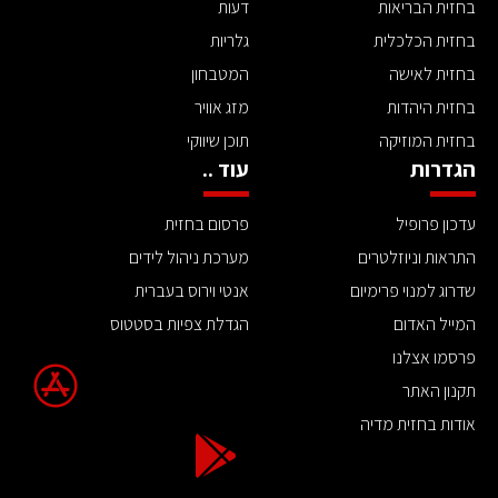
בחזית הבריאות
דעות
בחזית הכלכלית
גלריות
בחזית לאישה
המטבחון
בחזית היהדות
מזג אוויר
בחזית המוזיקה
תוכן שיווקי
הגדרות
עוד ..
עדכון פרופיל
פרסום בחזית
התראות וניוזלטרים
מערכת ניהול לידים
שדרוג למנוי פרימיום
אנטי וירוס בעברית
המייל האדום
הגדלת צפיות בסטטוס
פרסמו אצלנו
תקנון האתר
אודות בחזית מדיה