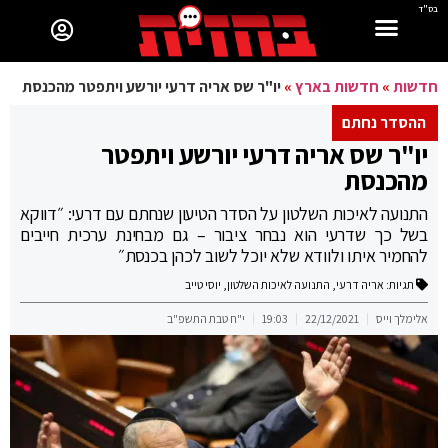
בס"ד
חדשות
»
חדשות בארץ
»
יו"ר שס אריה דרעי יורשע ויתפטר מהכנסת
ההסדר נחתם
יו"ר שס אריה דרעי יורשע ויתפטר
מהכנסת
התנועה לאיכות השלטון על הסדר הטיעון שנחתם עם דרעי: ״דווקא
בשל כך שדרעי הוא נבחר ציבור – גם מבחינת ערכית חייבים
להחמיר איתו ולוודא שלא יוכל לשוב לכהן בכנסת״
תגיות:
אריה דרעי
,
התנועה לאיכות השלטון
,
יוסי טייב
אלימלך וייס
22/12/2021
19:03
י"ח טבת התשפ"ב