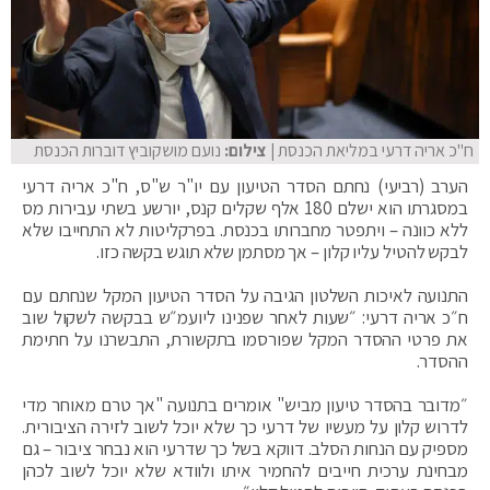
ח"כ אריה דרעי במליאת הכנסת
| צילום:
נועם מושקוביץ דוברות הכנסת
הערב (רביעי) נחתם הסדר הטיעון עם יו"ר ש"ס, ח"כ אריה דרעי
במסגרתו הוא ישלם 180 אלף שקלים קנס, יורשע בשתי עבירות מס
ללא כוונה – ויתפטר מחברותו בכנסת. בפרקליטות לא התחייבו שלא
לבקש להטיל עליו קלון – אך מסתמן שלא תוגש בקשה כזו.
התנועה לאיכות השלטון הגיבה על הסדר הטיעון המקל שנחתם עם
ח״כ אריה דרעי: ״שעות לאחר שפנינו ליועמ״ש בבקשה לשקול שוב
את פרטי ההסדר המקל שפורסמו בתקשורת, התבשרנו על חתימת
ההסדר.
״מדובר בהסדר טיעון מביש" אומרים בתנועה "אך טרם מאוחר מדי
לדרוש קלון על מעשיו של דרעי כך שלא יוכל לשוב לזירה הציבורית.
מספיק עם הנחות הסלב. דווקא בשל כך שדרעי הוא נבחר ציבור – גם
מבחינת ערכית חייבים להחמיר איתו ולוודא שלא יוכל לשוב לכהן