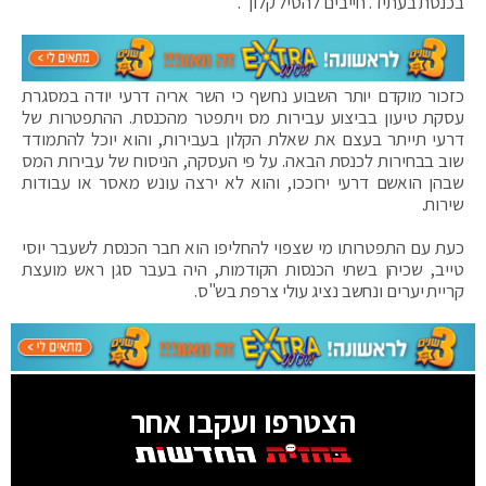
בכנסת בעתיד. חייבים להטיל קלון״.
כזכור מוקדם יותר השבוע נחשף כי השר אריה דרעי יודה במסגרת
עסקת טיעון בביצוע עבירות מס ויתפטר מהכנסת. ההתפטרות של
דרעי תייתר בעצם את שאלת הקלון בעבירות, והוא יוכל להתמודד
שוב בבחירות לכנסת הבאה. על פי העסקה, הניסוח של עבירות המס
שבהן הואשם דרעי ירוככו, והוא לא ירצה עונש מאסר או עבודות
שירות.
כעת עם התפטרותו מי שצפוי להחליפו הוא חבר הכנסת לשעבר יוסי
טייב, שכיהן בשתי הכנסות הקודמות, היה בעבר סגן ראש מועצת
קריית יערים ונחשב נציג עולי צרפת בש"ס.
הצטרפו ועקבו אחר