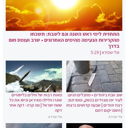
התחזית לימי ראש השנה וגם לשבת: תשכחו
מהקרירות הנעימה מהימים האחרונים • שרב ועומס חום
בדרך
אלי שפירא
|
5:29
שוב טבח ביהודים • מחבלים הגיעו
מאות רבות של טילים בליסטיים
לעיר יפו מצוידים בנשק, ומטרתם:
שוגרו הלילה מאיראן וכיסו את כל
רצח יהודים | שבעה קדושים נרצחו
שטח ישראל | מה קרה- דקה אחר
| השם יקום דמם
דקה
אלי שפירא
אלי שפירא