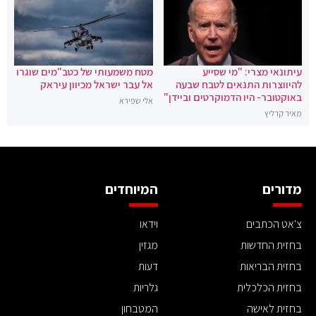
עיתונאי מצרי: "מי שסייע
מטח משמעותי של כטב"מים שוגרו
להיווצרות התנאים לטבח שבעה
אל עבר ישראל מכיוון עיראק
באוקטובר- היו הדמוקרטים וביידן"
אלי שפירא
מאיר קרליץ
מדורים
המיוחדים
צ'אט הכתבים
וידאו
בחזית החדשות
מגזין
בחזית הבריאות
דעות
בחזית הכלכלית
גלריות
בחזית לאישה
המטבחון