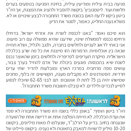
פגיעה בבית עילית ומודיעין עילית, בחינת הפגיעה בנוסעים בערים
חלשות ועוד. ליטמנוביץ' ביקשה להסביר ולהציג את המצגת, אך היו"ר
ביטון ביקש לדעת האם בכוונת משרד התחבורה לבצע שינויים או לא.
משלא נענה החליט, כאמור, לסגור את הדיון.
הוא סיכם ואמר: "באנו לכנסת לשרת את אזרחי ישראל. בדחילו
ורחימו נכנסו לממשלת שינוי, שידענו שהיא ממשלה עם רוב מיעוט.
אני באתי לדאוג לעניים ולחלשים בחברה, ולנגב ולגליל, ושלא תהייה
שנאה בין אוכלוסיות. הרפורמה הזו מייצגת את כל מה שרע בכלכלה
הישראלית. מייקרת תעריפים לפריפריה ולחלשים בזמן שהאוצר נכנס
לשנת שיא בהכנסות. פוגעים ביכולת של אדם להוזיל בערך צבור,
עושים מפה מרחבית במרכז הארץ ומובלעות להדיר שתי ערים
חרדיות. הסטודנטים לא מקבלים מענה, הקשישים זה בלוף, מחכים
שמישהו יהיה בן 75 לתת לו אוטובוס. תנו לבני 62-65 שיוכלו לנסוע
לסייע לנכדים ולילדים. לא קיבלנו תשובות משרד התחבורה".
היו"ר ביטון הוסיף: "באופן כללי בשנה הזו משרד התחבורה לא ספר
את ועדת הכלכלה. לא הייתה המלצה אחת או דרישה אחת של הוועדה
שנענתה בחיוב. בדיון על הרלב"ד, שנעלמו לו מאות מיליונים, ביקשנו
10-20 מיליון לרשויות למאבק בתאונות ולא נענינו. ביקשנו פיילוט של