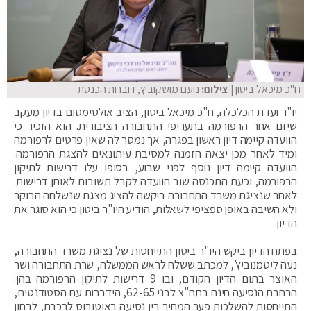
ח"כ מיכאל ביטון
| צילום:
נועם מושקוביץ, דוברות הכנסת
יו"ר ועדת הכלכלה, ח"כ מיכאל ביטון, הציב אולטימטום בדיון מעקב
שיזם אחר הרפורמה בתעריפי התחבורה הציבורית. הוא הזכיר כי
הוועדה קיימה דיון ראשון בפגרה, אך נמסר לה שאין פרטים לרפורמה
ומיד לאחר מכן יצאה הזמנה למסיבת עיתונאים להצגת הרפורמה.
הוועדה קיימה דיון נוסף לפני שבוע, בסופו עלו דרישות לתיקון
הרפורמה, וכעת התכנסה שוב הוועדה לקבל תשובות לאותן דרישות.
לאחר שנציגת משרד התחבורה ביקשה להציג מצגת שנשלחה הבוקר
ולא השיבה באופן ספציפי לשאלות, הודיע היו"ר ביטון כי הוא סוגר את
הדיון.
בפתח הדיון ביקש היו"ר ביטון התייחסות של נציגת משרד התחבורה,
נעה ליטמנוביץ', למכתב ששלח לראש הממשלה, שרת התחבורה ושר
האוצר בתום הדיון הקודם, ובו 9 דרישות לתיקון הרפורמה בהן:
הרחבת הנסיעה חינם בתח"צ לבני 62-65, הידברות עם הסטודנטים,
התייחסות להשלכות פער המחיר בין נסיעה באוטובוס לרכבת, לבחון