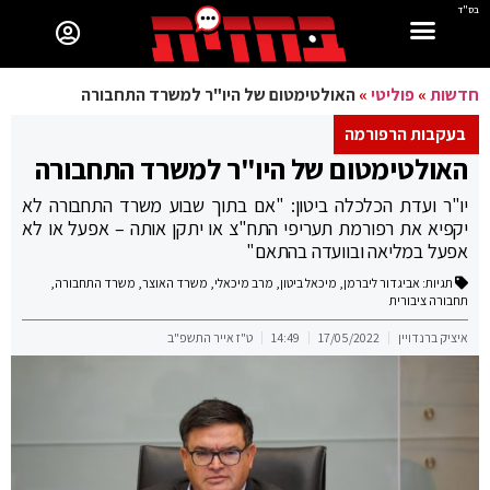
בס"ד
חדשות
»
פוליטי
»
האולטימטום של היו"ר למשרד התחבורה
בעקבות הרפורמה
האולטימטום של היו"ר למשרד התחבורה
יו"ר ועדת הכלכלה ביטון: "אם בתוך שבוע משרד התחבורה לא
יקפיא את רפורמת תעריפי התח"צ או יתקן אותה – אפעל או לא
אפעל במליאה ובוועדה בהתאם"
תגיות:
אביגדור ליברמן
,
מיכאל ביטון
,
מרב מיכאלי
,
משרד האוצר
,
משרד התחבורה
,
תחבורה ציבורית
איציק ברנדויין
17/05/2022
14:49
ט"ז אייר התשפ"ב