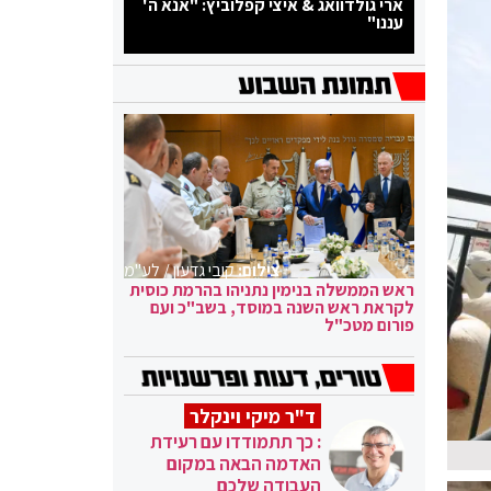
ארי גולדוואג & איצי קפלוביץ: "אנא ה'
עננו"
צילום:
קובי גדעון / לע"מ
ראש הממשלה בנימין נתניהו בהרמת כוסית
לקראת ראש השנה במוסד, בשב"כ ועם
פורום מטכ"ל
ד"ר מיקי וינקלר
: כך תתמודדו עם רעידת
האדמה הבאה במקום
העבודה שלכם