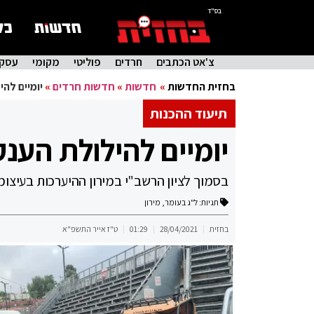
בס"ד
צ'אט הכתבים
חרדים
פוליטי
מקומי
עסקי
בחזית החדשות
»
חדשות
»
חדשות חרדים
»
יומיים להי
תיעוד ההכנות
יומיים להילולת הענק
בסמוך לציון הרשב"י במירון ההיערכות בעיצו
תגיות:
ל"ג בעומר
,
מירון
בחזית
28/04/2021
01:29
ט"ז אייר התשפ"א