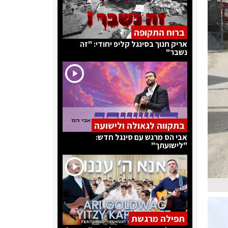
ברוח התקופה
אריק חנוך בסינגל קליפ יחודי: "זה
נשבר"
בתקווה לגאולה ולישועה
אבי הס מרגש עם סינגל חדש:
"לישועתך"
תפילה מרגשת