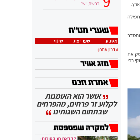
ברשת 'יש'
ארץ.
תפילה
והסדר
מטבע
שער יציג
שינוי
עדכון אחרון:
פק את
י רבי
אושר הוא האומנות
לקלוע זר פרחים, מהפרחים
שבתחום השגותינו
לקראת חג הסוכות: