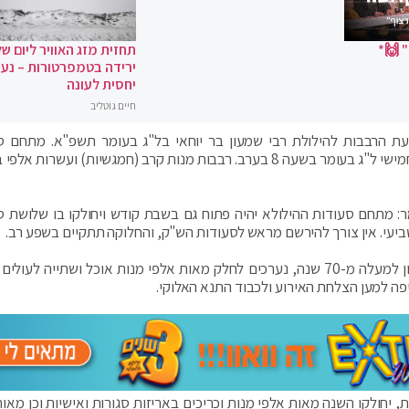
 🙌*
תחזית מזג האוויר ליום של
ירידה בטמפרטורות – נעי
יחסית לעונה
חיים גוטליב
געת הרבבות להילולת רבי שמעון בר יוחאי בל"ג בעומר תשפ"א. מתחם ס
ההילולא של אור הרשב"י ייפתח לרווחת ההמונים ביום חמישי ל"ג בעומר בשעה 8 בערב. רבבות מנות קרב (חמגשיות) ועשר
: מתחם סעודות ההילולא יהיה פתוח גם בשבת קודש ויחולקו בו שלושת ס
יעי. אין צורך להירשם מראש לסעודות הש"ק, והחלוקה תתקיים בשפע רב.
גם בהכנסת אורחים רשב"י, הגוף המרכזי הפועל במירון למעלה מ-70 שנה, נערכים לחלק מאות אלפי מנות אוכל ושתייה לע
יפה למען הצלחת האירוע ולכבוד התנא האלוקי.
יחולקו השנה מאות אלפי מנות וכריכים באריזות סגורות ואישיות וכן מאות