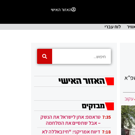
האזור האישי
וויר
לוח עברי
שפ"א
עקוב
טראמפ: אתן לישראל את הנשק
7:35
– אבל שתסיים את המלחמה
בעזה
דיווח אמריקני: "חיזבאללה לא
7:18