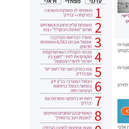
עדכני
ויראלי
פופולרי
משפחת לוי משפצת והשכונה
כמרקחה • 'ברדק'
ישי:
ם
משפחת קליין מחתנת והאורחים
תוהים "מאיפה הכסף?!" • צפו
משרד הבריאות מעדכן כי
אתמול אובחנו 6,562 מאומתים
עודות
חדשים
ות אלפי בקבוקי
מנהיגי הקהילה האורתודוקסית
תוקפים את לפיד: "חוצץ בין
ישראל ליהודי התפוצות"
עודות
צפו בפרק השני של רשת 'יש'
עם ברדק
הכותל המערבי: בג"ץ ידון
ולים למירון
במתווה הכותל בראשות
הנשיאה חיות
רשת יש בהפקה מטורפת עם
'ברדק'
האסירים הביטחוניים מאיימים:
"נשבות רעב ברמאדן"
 אלפי
שעות אחרונות לחגיגה הגדולה