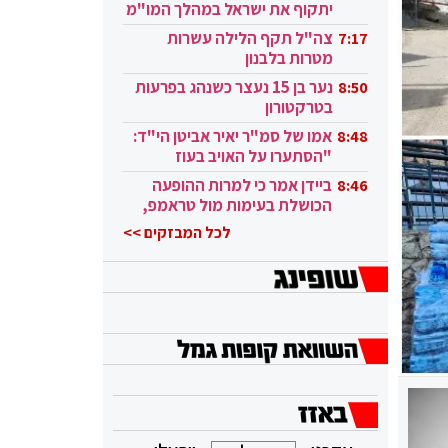
יתקוף את ישראל במהלך המו"מ
בקטאר"
צה"ל תקף הלילה עשרות
7:17
מטרות בלבנון
נער בן 15 נעצר כשנהג בפרעות
8:50
בטרקטורון
אמו של סמ"ר יאיר אביטן הי"ד:
8:48
"הסתערו על האויב בעוז
ובגבורה"
ביידן אמר כי למרות ההופעה
8:46
הכושלת בעימות מול טראמפ,
הוא ממשיך
לכל המבזקים >>