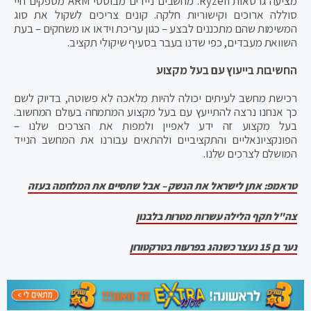
מציעה גרסאות Ryzen. מחשבים ניידים מבוססי ARM מספקים חיי
סוללה ארוכים וקישוריות חלקה. קונים צריכים לשקול את סוג
המשימות שהם מתכננים לבצע – כגון עריכת וידאו או משחקים – בעת
השוואת מעבדים, כפי שדנו בעבר בסעיף שיקולי תקציב.
החשיבות בייעוץ עם בעל מקצוע
רכישת מחשב לעיתים יכולה להיות מלאכה לא פשוטה, בדיוק לשם
כך אנחנו נרצה להתייעץ עם בעל מקצוע המתמחה בעולם המחשוב.
בעל מקצוע זה ידע לאפיין ולמפות את הצרכים שלנו –
הפונקציונאליים והתקציביים ולהתאים עבורנו את המחשב הנייד
המושלם לצרכים שלנו.
טראמפ: אתן לישראל את הנשק – אבל שתסיים את המלחמה בעזה
צה"ל תקף הלילה עשרות מטרות בלבנון
נער בן 15 נעצר כשנהג בפרעות בטרקטורון