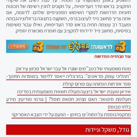
להשפיע באופן משמעותי על המחיר. על מנת לשים את שיקולי
התקציב בראש סדר העדיפויות , על הקונים להכין רשימה של תכונות
חיוניות הדרושות למקרי השימוש הספציפיים שלהם. לדוגמה, אם
אתה צריך מחשב נייד לעיצוב גרפי, השקעה בתצוגה ברזולוציה גבוהה
ומעבד רב עוצמה תהיה בראש סדר העדיפויות, ואילו עבור משימות
בסיסיות, מחשב נייד ידידותי לתקציב עם חומרה מוכשרת יספיק.
עוד מבחזית החדשות
מטח משמעותי של כטב"מים שוגרו אל עבר ישראל מכיוון עיראק
"תהליכי עומק מדאיגים": בהרצליה ייאסר ללימוד במוסדות החינוך-
ספר אזרחות המזוהה עם פורום קהלת
איראן טוענת: ישראל ביצעה פעולה חשאית משמעותית במדינה
תעלומת סינוואר: האם מנהיג חמאס חוסל? | גורמי מודיעין: מידע
בלתי מבוסס
מתקפה נוספת על החות'ים בתימן – הפעם על ידי הצבא האמריקני
גודל, משקל וניידות