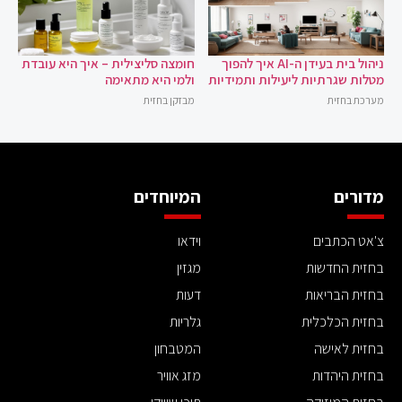
ניהול בית בעידן ה-AI איך להפוך
חומצה סליצילית – איך היא עובדת
מטלות שגרתיות ליעילות ותמידיות
ולמי היא מתאימה
מערכת בחזית
מבזקן בחזית
מדורים
המיוחדים
צ'אט הכתבים
וידאו
בחזית החדשות
מגזין
בחזית הבריאות
דעות
בחזית הכלכלית
גלריות
בחזית לאישה
המטבחון
בחזית היהדות
מזג אוויר