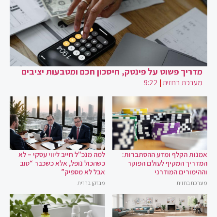
מדריך פשוט על פינטק, חיסכון חכם ומטבעות יציבים
מערכת בחזית
|
9:22
אמנות הקלף ומדע ההסתברות:
למה מנכ"ל חייב ליווי עסקי – לא
המדריך המקיף לעולם הפוקר
כשהכול נופל, אלא כשכבר “טוב
וההימורים המודרני
אבל לא מספיק”
מערכת בחזית
מבזקן בחזית