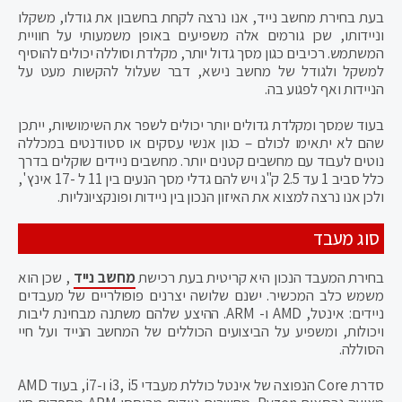
בעת בחירת מחשב נייד, אנו נרצה לקחת בחשבון את גודלו, משקלו
וניידותו, שכן גורמים אלה משפיעים באופן משמעותי על חוויית
המשתמש. רכיבים כגון מסך גדול יותר, מקלדת וסוללה יכולים להוסיף
למשקל ולגודל של מחשב נישא, דבר שעלול להקשות מעט על
הניידות ואף לפגוע בה.
בעוד שמסך ומקלדת גדולים יותר יכולים לשפר את השימושיות, ייתכן
שהם לא יתאימו לכולם – כגון אנשי עסקים או סטודנטים במכללה
נוטים לעבוד עם מחשבים קטנים יותר. מחשבים ניידים שוקלים בדרך
כלל סביב 1 עד 2.5 ק"ג ויש להם גדלי מסך הנעים בין 11 ל -17 אינץ ',
ולכן אנו נרצה למצוא את האיזון הנכון בין ניידות ופונקציונליות.
סוג מעבד
בחירת המעבד הנכון היא קריטית בעת רכישת
מחשב נייד
, שכן הוא
משמש כלב המכשיר. ישנם שלושה יצרנים פופולריים של מעבדים
ניידים: אינטל, AMD ו- ARM. ההיצע שלהם משתנה מבחינת ליבות
ויכולות, ומשפיע על הביצועים הכוללים של המחשב הנייד ועל חיי
הסוללה.
סדרת Core הנפוצה של אינטל כוללת מעבדי i3, i5 ו-i7, בעוד AMD