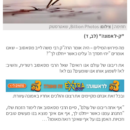
חתימה
| צילום:
Billion Photos, שאטרסטוק
"קֵ-ל אמונה" (לב, ד)
מה פירוש המילים – היה אומר הרה"ק רבי משה לייב מסאסוב – שאנו
אומרים "יהי חסדך ה' עלינו כאשר ייחלנו לך"?
את ריבונו של עולם אנו רואים? שאל הרבי מסאסוב רטורית, והשיב:
לא! לשמוע אותו אנו שומעים? גם לא!
ובכל זאת אנחנו מקיימים את רצונו והולכים אחריו באמונה עיוורת.
"אף אתה ריבונו של עולם", סיים הרבי מסאסוב את לימוד הזכות שלו,
"התנהג עמנו כאשר ייחלנו לך, אף אם אינך מוצא בנו מעשים טובים
וזכויות. האמן בנו על אף שאינך רואה מאומה"…