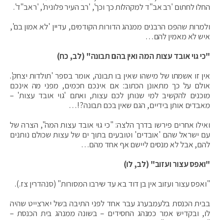
החלו לחתום 'רב אב"ד למקהלות כך וכך', 'רב העיר פלונית', 'ראב"ד'.
ולמרות שהפכו הרבנים ממנהג הדורות הקודמים, עדיין 'לא אמון בם',
איש לא מאמין להם…
"כי גוי אובד עצות המה ואין בהם תבונה" (לב, כח)
אין זו אשמתו של מישהו שאין בו תבונה, אומר בספר 'תולדות יצחק'.
אולם על כך מתאונן הכתוב: אם אינכם חכמים, מפני מה אינכם
מוכנים להקשיב למי שנותן לכם עצות, ואתם 'גוי אובד עצות' –
מאבדים אותן בידיים, הגם שאין בכם תבונה?!…
ואילו אחרים פירשו בדרך הלצה: "כי גוי אובד עצות המה", הצרה של
עם ישראל שהם 'אובדים' וטובעים בתוך ים של עצות שכולם נותנים
להם, אבל לא מנסים ליישם אף אחד מהם…
"ואפס עצור ועזוב" (לב, לו)
"ואפס עצור ועזוב אין בן דוד בא עד שירבו המסורות" (סנהדרין צז.).
בבית הכנסת בלעמבערג עבר אחד לפני התיבה בשל יארצייט שהיה
לו, ובקדיש אמר כמנהג החסידים – בשונה ממנהג בית הכנסת –