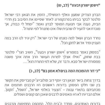
"וישמן ישורון ויבעט" (לב, טו)
הברון הצדיק שמעון וואלף רוטשילד, הזמין את הגאון רבי ישראל
סלנטר לבקר בביתו בפרנקפורט. לאחר שסיימו את הסיבוב בין חדרי
הבית, נענה אבי תנועת המוסר לברון ואמר: "ימחל לי כבודו, אך
מוכרח אני להעיר לו שהבית שלו אינו מתנהל לפי התורה".
נחרד הברון ושאל למה כוונתו של רבי ישראל. "רק יגיד לנו הרב במה
העניין ומיד אדאג לתקן הכל".
"בפסוק נאמר במפורש 'וישמן ישורון ויבעט'", השיב הגר"י סלנטר
בבת שחוק, "ואילו אצלך למרות העושר הרב אתה אינך משנה
ממסורת ישראל סבא. ודבר זה, שלא לפי התורה הוא"…
"כי דור תהפוכות המה בנים לא אמון בם" (לב, כ)
בדרך צחות ביאר הגאון רבי יוסף דוב סולובייצ'יק מבריסק את הקשר
בין שני חלקי הפסוק: בדורות ראשונים היו הרבנים חותמים את
מכתביהם בתארי ענווה – 'הצעיר באלפי ישראל', 'השפל', 'הקטן'.
אולם הבריות לא היו מאמינים לרבנים שאכן הם קטנים ושפלים.
בדורות האחרונים, מחדד ה'בית הלוי', התהפכו החתימות והרבנים