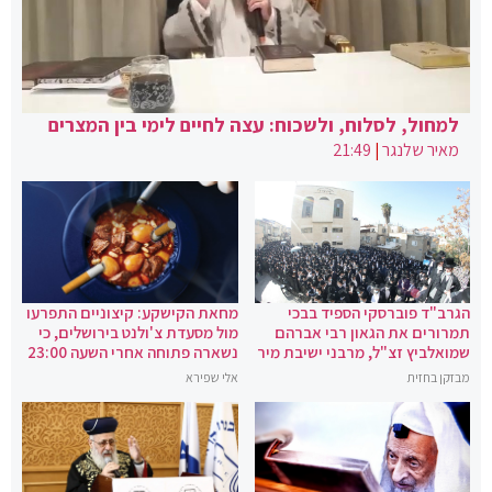
למחול, לסלוח, ולשכוח: עצה לחיים לימי בין המצרים
מאיר שלנגר
|
21:49
הגרב"ד פוברסקי הספיד בבכי
מחאת הקישקע: קיצוניים התפרעו
תמרורים את הגאון רבי אברהם
מול מסעדת צ'ולנט בירושלים, כי
שמואלביץ זצ"ל, מרבני ישיבת מיר
נשארה פתוחה אחרי השעה 23:00
מבזקן בחזית
אלי שפירא