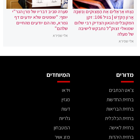
נִצְּחוּ אֶרְאֶלִּים אֶת הַמְּצוּקִים וְנִשְׁבָּה
סערה סביב דבריו של מרן הגר"י
אֲרוֹן הַקֹּדֶשׁ | בגיל 106: זקן
יוסף: "שופטים שלא יודעים דף
המקובלים הגאון הצדיק רבי שלום
גמרא, מה הם יודעים מהחיים
שמואלי זצוק”ל נתבקש לישיבה
שלהם"
של מעלה
אלי שפירא
אלי שפירא
מדורים
המיוחדים
צ'אט הכתבים
וידאו
בחזית החדשות
מגזין
בחזית הבריאות
דעות
בחזית הכלכלית
גלריות
בחזית לאישה
המטבחון
בחזית היהדות
מזג אוויר