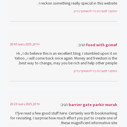
I reckon something really special in this website .
התחבר למערכת כדי להשתתף בדיון
food with gcmaf
הגיב:
יולי 10, 2025 בשעה 20:43
Hi , I do believe this is an excellent blog. I stumbled upon it on
Yahoo , i will come back once again. Money and freedom is the
best way to change, may you be rich and help other people.
התחבר למערכת כדי להשתתף בדיון
barrier gate parkir murah
הגיב:
יולי 10, 2025 בשעה 20:23
I?¦ve read a few good stuff here. Certainly worth bookmarking
for revisiting. I surprise how much effort you put to create one of
these magnificent informative site.