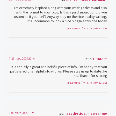
I'm extremely inspired along with your writing talents and also
with the format to your blog. Is this a paid subject or did you
customize it your self? Anyway stay up the nice quality writing,
it’s uncommon to look a nice blog like this one today..
התחבר למערכת כדי להשתתף בדיון
Audifort
הגיב:
יולי 13, 2025 בשעה 7:26
It is actually a great and helpful piece of info. I’m happy that you
just shared this helpful info with us. Please stay us up to date like
this. Thanks for sharing.
התחבר למערכת כדי להשתתף בדיון
aesthetic clinic near me
הגיב:
יולי 13, 2025 בשעה 7:03