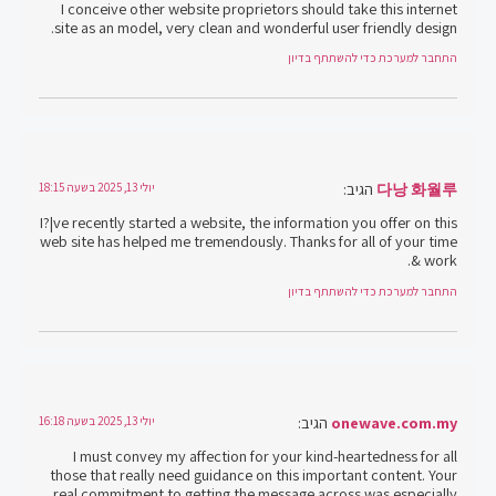
I conceive other website proprietors should take this internet
site as an model, very clean and wonderful user friendly design.
התחבר למערכת כדי להשתתף בדיון
다낭 화월루
הגיב:
יולי 13, 2025 בשעה 18:15
I?¦ve recently started a website, the information you offer on this
web site has helped me tremendously. Thanks for all of your time
& work.
התחבר למערכת כדי להשתתף בדיון
onewave.com.my
הגיב:
יולי 13, 2025 בשעה 16:18
I must convey my affection for your kind-heartedness for all
those that really need guidance on this important content. Your
real commitment to getting the message across was especially