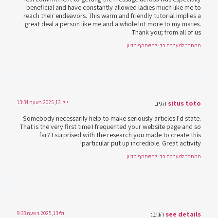
beneficial and have constantly allowed ladies much like me to
reach their endeavors. This warm and friendly tutorial implies a
great deal a person like me and a whole lot more to my mates.
Thank you; from all of us.
התחבר למערכת כדי להשתתף בדיון
situs toto
הגיב:
יולי 13, 2025 בשעה 13:34
Somebody necessarily help to make seriously articles I'd state.
That is the very first time I frequented your website page and so
far? I surprised with the research you made to create this
particular put up incredible. Great activity!
התחבר למערכת כדי להשתתף בדיון
see details
הגיב:
יולי 13, 2025 בשעה 9:33