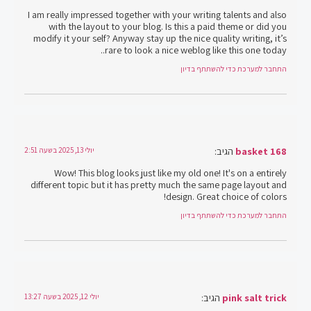
I am really impressed together with your writing talents and also
with the layout to your blog. Is this a paid theme or did you
modify it your self? Anyway stay up the nice quality writing, it’s
rare to look a nice weblog like this one today..
התחבר למערכת כדי להשתתף בדיון
basket 168
הגיב:
יולי 13, 2025 בשעה 2:51
Wow! This blog looks just like my old one! It's on a entirely
different topic but it has pretty much the same page layout and
design. Great choice of colors!
התחבר למערכת כדי להשתתף בדיון
pink salt trick
הגיב:
יולי 12, 2025 בשעה 13:27