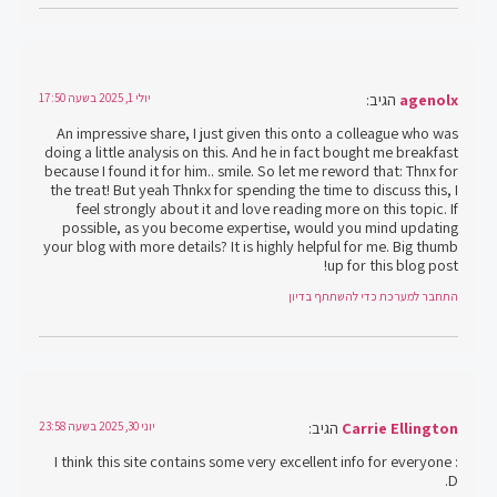
agenolx
הגיב:
יולי 1, 2025 בשעה 17:50
An impressive share, I just given this onto a colleague who was
doing a little analysis on this. And he in fact bought me breakfast
because I found it for him.. smile. So let me reword that: Thnx for
the treat! But yeah Thnkx for spending the time to discuss this, I
feel strongly about it and love reading more on this topic. If
possible, as you become expertise, would you mind updating
your blog with more details? It is highly helpful for me. Big thumb
up for this blog post!
התחבר למערכת כדי להשתתף בדיון
Carrie Ellington
הגיב:
יוני 30, 2025 בשעה 23:58
I think this site contains some very excellent info for everyone :
D.