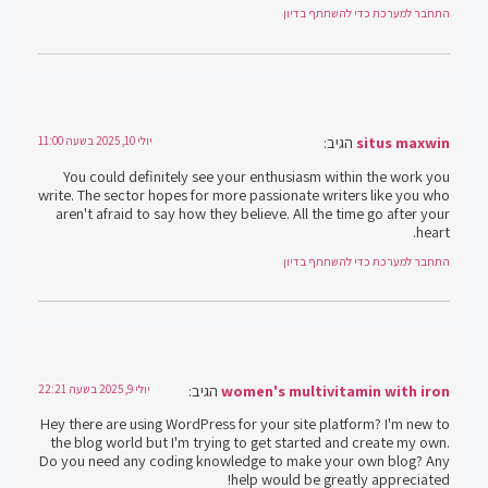
התחבר למערכת כדי להשתתף בדיון
situs maxwin
הגיב:
יולי 10, 2025 בשעה 11:00
You could definitely see your enthusiasm within the work you
write. The sector hopes for more passionate writers like you who
aren't afraid to say how they believe. All the time go after your
heart.
התחבר למערכת כדי להשתתף בדיון
women's multivitamin with iron
הגיב:
יולי 9, 2025 בשעה 22:21
Hey there are using WordPress for your site platform? I'm new to
the blog world but I'm trying to get started and create my own.
Do you need any coding knowledge to make your own blog? Any
help would be greatly appreciated!