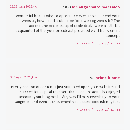
ion engenheiro mecanico
הגיב:
יולי 4, 2025 בשעה 15:05
Wonderful beat ! I wish to apprentice even as you amend your
website, how could i subscribe for a weblog web site? The
account helped me a applicable deal. I were a little bit
acquainted of this your broadcast provided vivid transparent
concept
התחבר למערכת כדי להשתתף בדיון
prime biome
הגיב:
יולי 4, 2025 בשעה 9:19
Pretty section of content. I just stumbled upon your website and
in accession capital to assert that I acquire actually enjoyed
account your blog posts. Any way I’ll be subscribing to your
augment and even I achievement you access consistently fast.
התחבר למערכת כדי להשתתף בדיון