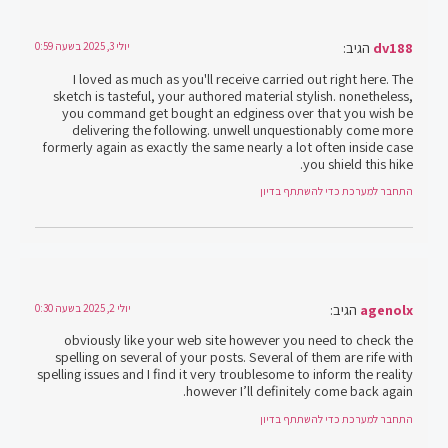
dv188
הגיב:
יולי 3, 2025 בשעה 0:59
I loved as much as you'll receive carried out right here. The
sketch is tasteful, your authored material stylish. nonetheless,
you command get bought an edginess over that you wish be
delivering the following. unwell unquestionably come more
formerly again as exactly the same nearly a lot often inside case
you shield this hike.
התחבר למערכת כדי להשתתף בדיון
agenolx
הגיב:
יולי 2, 2025 בשעה 0:30
obviously like your web site however you need to check the
spelling on several of your posts. Several of them are rife with
spelling issues and I find it very troublesome to inform the reality
however I’ll definitely come back again.
התחבר למערכת כדי להשתתף בדיון