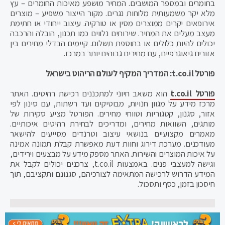
בחומרים ובמספר המושבים. המחיר מושפע מאיכות החומרים – עץ
מלא יקר משמעותית מלוחות נגרים. מקור הייצור משפיע – מוצרים
אירופאים יקרים ממוצרים מסין או טורקיה. עיצוב ייחודי או חתימת
מעצב מעלים את המחיר. שירותים נלווים כמו תכנון, הובלה והרכבה
יכולים להיות כלולים או בתוספת תשלום. קיימים הבדלי מחירים בין
אזורים גיאוגרפיים, עם מחירים גבוהים יותר במרכז.
פורטל
t.co.il
: המדריך המקיף לעולם הריהוט בישראל
פורטל
t.co.il
הוא משאב חיוני למתכננים רכישת רהיטים. האתר
מרכז מידע על מגוון חנויות, מבוטיקים ועד רשתות, עם סינון לפי
אזור, סגנון, קטגוריות וטווחי מחירים. הפורטל מציע סקירות של
מותגים, השוואות מחירים, ומדריכים לבחירת רהיטים איכותיים.
מאמרים מקצועיים בנושאי עיצוב וטרנדים מסייעים להישאר
מעודכנים. מערכת דירוג וחוות דעת מאפשרת קבלת תמונה אמינה
על איכות המוצרים והשירות. האתר מספק מידע על מבצעים וירידים,
וגישה למעצבי פנים. באמצעות t.co.il, צרכנים יכולים לקבל את
המידע הדרוש לרכישה המתאימה לצורכיהם, סגנונם ותקציבם, תוך
חיסכון בזמן, כסף ותסכול.