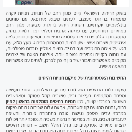
בשוק הריהוט הישראלי קיים מגוון רחב של חנויות. חנויות יוקרה
מתמחות בריהוט מעוצב, לעתים מיבוא אירופאי, עם מותגים
בינלאומיים יוקרתיים. רשתות ריהוט גדולות מציעות מגוון רחב
במחירים תחרותיים, עם פריסה ארצית ומלאי זמין. חנויות בוטיק
מתמקדות בסגנון ייחודי או בקטגוריה ספציפית, ומציעות חווית קנייה
אינטימית ושירות אישי. ישנן חנויות המתמחות בריהוט מעץ מלא, עם
דגש על איכות החומרים ועבודת יד. חנויות אונליין צוברות פופולריות,
עם נוחות בקנייה ומחירים נמוכים יותר. אולמות תצוגה של יצרנים
מקומיים מאפשרים חיבור ישיר בין היצרן לצרכן, לעתים עם אפשרויות
התאמה אישית.
החשיבות האסטרטגית של מיקום חנויות רהיטים
מיקום חנות הרהיטים הוא גורם מכריע בהצלחתה. אזורי תעשייה
ומסחר המתמחים בעיצוב ובית מושכים קהל ממוקד ומאפשרים
השוואה. במרכזי קניות, כמו
חנויות רהיטים מומלצות בראשון לציון
רבות, נהנות מתנועת קונים גבוהה, אך עם עלות שכירות גבוהה. מיקום
במרכזי ערים מספק נגישות טובה בתחבורה ציבורית וחשיפה
לעוברים ושבים. חנויות בפריפריה נהנות משכירות נמוכה יותר ויכולות
להציע מחירים אטרקטיביים. גודל החלל חשוב – חנויות רהיטים
זקוקות לשטח תצוגה גדול. זמינות חניה היא גורם קריטי, שכן רכישת