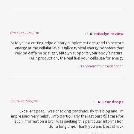
mitolyn review
הגיב:
יולי 9, 2025 בשעה 8:59
Mitolyn is a cutting-edge dietary supplement designed to restore
energy at the cellular level. Unlike typical energy boosters that
rely on caffeine or sugar, Mitolyn supports your body’s natural
ATP production, the real fuel your cells use for energy.
התחבר למערכת כדי להשתתף בדיון
Leandrops
הגיב:
יולי 9, 2025 בשעה 5:25
Excellent post. I was checking continuously this blog and I'm
impressed! Very helpful info particularly the last part 🙂 I care for
such information a lot. I was seeking this particular information
for a long time. Thank you and best of luck.