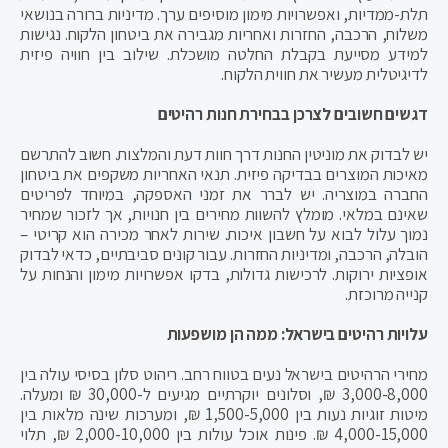
תלת-ממדיות, ואפשרויות מימון מוסיפים ערך. מדיניות ברורה בנושאי
משלוח, הרכבה, החזרות ואחריות מגבירה את ביטחון הלקוח. נגישות
למידע מסייעת בקבלת החלטה מושכלת. שילוב בין חוויה פיזית
לדיגיטלית מעשיר את חווית הלקוח.
דגשים חשובים לצרכן בבחירת חנות רהיטים
יש לבדוק את מוניטין החנות דרך חוות דעת והמלצות. חשוב להתרשם
מאיכות המוצרים בבדיקה פיזית. תנאי האחריות משקפים את ביטחון
החברה במוצריה. יש לברר את זמני האספקה, במיוחד לפריטים
שאינם במלאי. מומלץ להשוות מחירים בין חנויות, אך לזכור שמחיר
נמוך עלול לבוא על חשבון איכות. שירות לאחר מכירה הוא קריטי –
הובלה, הרכבה, ומדיניות החזרות. עבור קונים סביבתיים, כדאי לבדוק
אופציות ירוקות. לרכישות גדולות, בדקו אפשרויות מימון והנחות על
קנייה מרוכזת.
עלויות רהיטים בישראל: ממה הן מושפעות
מחירי הרהיטים בישראל נעים בטווח רחב. ריהוט סלון בסיסי עולה בין
3,000-8,000 ₪, וסלונים יוקרתיים מגיעים ל-30,000 ₪ ומעלה.
מיטות זוגיות נעות בין 1,500-5,000 ₪, ומערכות שינה מלאות בין
4,000-15,000 ₪. פינות אוכל עולות בין 2,000-10,000 ₪, תלוי