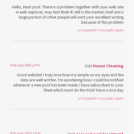
Hello, Neat post. There is a problem together with your web site
in web explorer, may test thisK IE still is the market chief and a
large portion of other people will omit your excellent writing
because of this problem.
התחבר למערכת כדי להשתתף בדיון
House Cleaning
הגיב:
יולי 13, 2025 בשעה 9:16
Good website! I truly love how it is simple on my eyes and the
data are well written. I'm wondering how I could be notified
whenever a new post has been made. I have subscribed to your
feed which must do the trick! Have a nice day!
התחבר למערכת כדי להשתתף בדיון
scar removal treatment
הגיב:
יולי 13, 2025 בשעה 8:57