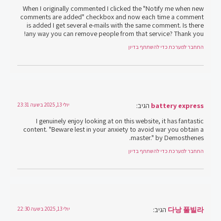
When I originally commented I clicked the "Notify me when new
comments are added" checkbox and now each time a comment
is added I get several e-mails with the same comment. Is there
any way you can remove people from that service? Thank you!
התחבר למערכת כדי להשתתף בדיון
battery express
הגיב:
יולי 13, 2025 בשעה 23:31
I genuinely enjoy looking at on this website, it has fantastic
content. "Beware lest in your anxiety to avoid war you obtain a
master." by Demosthenes.
התחבר למערכת כדי להשתתף בדיון
다낭 풀빌라
הגיב:
יולי 13, 2025 בשעה 22:30