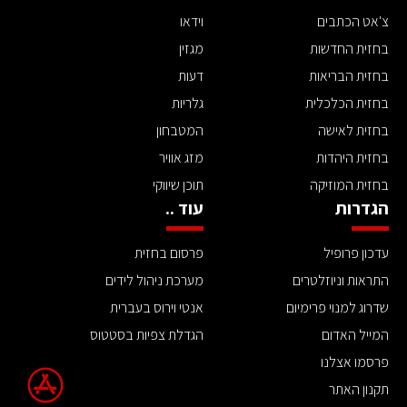
צ'אט הכתבים
וידאו
בחזית החדשות
מגזין
בחזית הבריאות
דעות
בחזית הכלכלית
גלריות
בחזית לאישה
המטבחון
בחזית היהדות
מזג אוויר
בחזית המוזיקה
תוכן שיווקי
הגדרות
עוד ..
עדכון פרופיל
פרסום בחזית
התראות וניוזלטרים
מערכת ניהול לידים
שדרוג למנוי פרימיום
אנטי וירוס בעברית
המייל האדום
הגדלת צפיות בסטטוס
פרסמו אצלנו
תקנון האתר