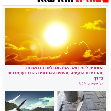
התחזית לימי ראש השנה וגם לשבת: תשכחו
מהקרירות הנעימה מהימים האחרונים • שרב ועומס חום
בדרך
אלי שפירא
|
5:29