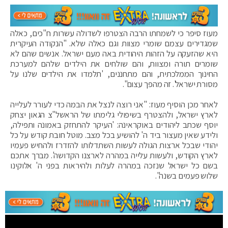
מעוז סיפר כי לשמחתו הרבה הצטרפו לשדולה עשרות ח"כים, כאלה
שמגדירים עצמם שומרי מצוות וגם כאלה שלא. "הנקודה העיקרית
היא שהזעקה על הזהות היהודית באה מעם ישראל. אנשים שהם לא
שומרים תורה ומצוות, והם שולחים את הילדים שלהם למערכת
החינוך הממלכתית, והם מתחננים, 'תלמדו את הילדים שלנו על
מסורת ישראל'. זה מהפך עצום".
לאחר מכן הוסיף מעוז: "אני רוצה לנצל את הבמה כדי לעורר לעלייה
לארץ ישראל, ולהצטרף בשיפולי גלימתו של הראשל"צ הגאון יצחק
יוסף שכתב ליהודים באוקראינה: 'העיקר להתחזק באמונה ותפילה,
ולידע שאין מעצור ביד ה' להושיע בכל מצב. מוטל חובת קודש על כל
יהודי שבכל ארצות הגולה לעשות השתדלותו להזדרז ולהחיש פעמיו
לארץ הקודש, ולעשות עלייה במהרה לארצנו הקדושה'. מברך אתכם
בשם כל ישראל שנזכה במהרה לעלות ולהיראות בפני ה' אלוקינו
שלוש פעמים בשנה".