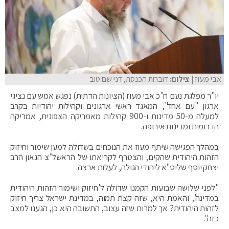
אבי מעוז
| צילום:
דוברות הכנסת, דני שם טוב
יו"ר מפלגת נעם ח"כ אבי מעוז (הציונות הדתית) נפגש אמש עם נציגי
ארגון "עם אחד", המאגד ראשי ארגונים וקהילות יהודיות בקרב
למעלה מ-50 מדינות ו-900 קהילות מאמריקה הצפונית, אמריקה
הדרומית ומדינות אירופה.
במהלך הפגישה שיתף מעוז את הנוכחים בשדולה למען שימור וחיזוק
הזהות היהודית שהקים, והצטרף לקריאתו של הראשל"צ הגאון הרב
יצחק יוסף שליט"א ליהודי הגולה, לעלות ארצה.
"לפני שלושה שבועות הקמנו שדולה ל'חיזוק ושימור הזהות היהודית
במדינה', והאמת היא, שזה קצת תמוה, במדינת ישראל צריך חיזוק
לזהות היהודית? אך למרות שזה עצוב, התשובה היא כן, הגענו למצב
כזה".