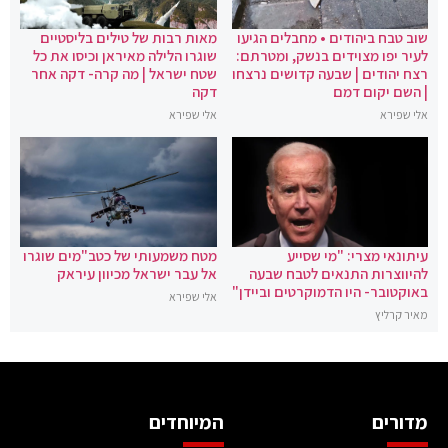
שוב טבח ביהודים • מחבלים הגיעו
מאות רבות של טילים בליסטיים
לעיר יפו מצוידים בנשק, ומטרתם:
שוגרו הלילה מאיראן וכיסו את כל
רצח יהודים | שבעה קדושים נרצחו
שטח ישראל | מה קרה- דקה אחר
| השם יקום דמם
דקה
אלי שפירא
אלי שפירא
עיתונאי מצרי: "מי שסייע
מטח משמעותי של כטב"מים שוגרו
להיווצרות התנאים לטבח שבעה
אל עבר ישראל מכיוון עיראק
באוקטובר- היו הדמוקרטים וביידן"
אלי שפירא
מאיר קרליץ
מדורים
המיוחדים