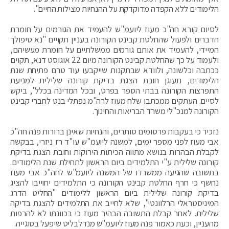
הלימודים ללא ‏הקפדה מדוקדקת על ההנחיות מצילות החיים".
לסיום קורא חה"כ מעוז ליועמ"ש להעמיד את הגורמים על חומרת
הדברים ולפעול שהחלטת קבינט הקורונה בעניין תקויים "‏נא טיפולך
המיידי, להעמיד את אותם גורמים ממשלתיים על חומרת מעשיהם,
ולעמוד על כך שהחלטת ‏קבינט הקורונה מיום 22 אוגוסט דנא, תקוים
ככתבה וכלשונה, ולוודא שבתקנות שייקבעו עוד טרם ‏פתיחת שנת
הלימודים, תעוגן חובת הצגת בדיקת קורונה שלילית למניעת
התפרצות הקורונה בבתי הספר ‏בפרט, ובכל המדינה בכלל", ביקש
לסיים. ‏העתקים ממכתבו שלח מעוז לרה"מ נפתלי בנט ל‏חברי קבינט
הקורונה למנכ"לי משרד הבריאות והחינוך.
נזכיר כי בעקבות פרסומים סותרים, והנחיות שאינן ברורות פנה חה"כ
אבי מעוז לפני מספר ימים, למשנה ליועמ"ש עו"ד רז ניזרי, בבקשה
לקבלת הבהרות בנושא מתווה הכיתות הירוקות וחובת הצגת בדיקת
קורונה שלילית ע"י התלמידים ביום הראשון לתחילת שנת הלימודים.
בתשובה שהגיעה ממשרדו של המשנה ליועמ"ש לחה"כ אבי מעוז
נחשף כי חרף החלטת קבינט הקורונה כי התלמידים יחוייבו להציג
בדיקת קורונה שלילית ביום הראשון ללימודים "החליט הדרג
המיניסטראלי הרלוונטי", שלא לחייב את התלמידים להצגת בדיקה
שלילית. לאחר קבלת התשובה הבהיר מעוז כי בכוונתו לא להרפות
מהעניין, וכעת כאמור פנה מעוז ליועמ"ש מנדלבליט שיפעל בסוגייה.