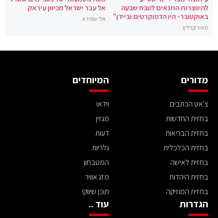
להיווצרות התנאים לטבח שבעה
אל עבר ישראל מכיוון עיראק
באוקטובר- היו הדמוקרטים וביידן"
אלי שפירא
מאיר קרליץ
מדורים
המיוחדים
צ'אט הכתבים
וידאו
בחזית החדשות
מגזין
בחזית הבריאות
דעות
בחזית הכלכלית
גלריות
בחזית לאישה
המטבחון
בחזית היהדות
מזג אוויר
בחזית המוזיקה
תוכן שיווקי
הגדרות
עוד ..