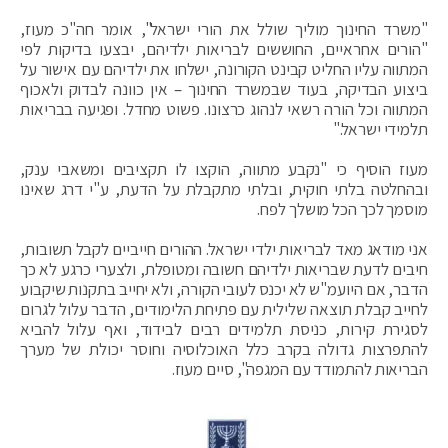
"משרד החינוך מוליך שולל את הורי ישראל", אומר חה"כ מעוז,
"הורים אחראיים, החוששים לבריאות ילדיהם, יבצעו בדיקות לפי
המתווה עליו החליט קבינט הקורונה, ישלחו את ילדיהם עם אישור על
ביצוע הבדיקה, בעוד שבמשרד החינוך – אין כוונה לבדוק ולאכוף
המתווה וכל הורה רשאי לנהוג כרצונו. פשוט מחדל. ופגיעה בבריאות
תלמידי ישראל."
מעוז הוסיף כי "נקבע מתווה, הוקצו לו תקציבים ומשאבי ענק,
ובהחלטה בלתי חוקית, ובלתי מתקבלת על הדעת, ע"י דרג שאינו
מוסמך לכך הכל מושלך לפח.
אני מודאג מאד לבריאות ילדי ישראל. ההורים חייביים לקבל תשובות,
חיבים לדעת שבריאות ילדיהם חשובה ומטופלת, ולצערי כרגע לא כך
הדבר, אם היועמ"ש לא יכנס לעובי הקורה, ולא יחייב בתקנות שיקבוע
לחייב קבלת תוצאה שלילית עם פתיחת הלימודים, הדבר עלול לגרום
לסגירת קירות, כניסת תלמידים רבים לבידוד, ואף עלול להביא
להתפרצות גדולה בקרב כלל האוכלוסיה וחוסר יכולת של מערך
הבריאות להתמודד עם המגפה", סיים מעוז.