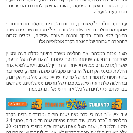
בתי ‏הספר בראשון בספטמבר, היום הראשון לתחילת הלימודים",
כותב מעוז ליועמ"ש.
עוד כתב הח"כ כי "‏משום כך, רבבות תלמידים מהמגזר הדתי והחרדי
שהקדימו והחלו כבר את שנת הלימודים עפ"י המתווה ‏שפרסם משרד
החינוך ללא חובת בדיקה והצגת תשובה שלילית, עלולים לגרום
להתפרצות גבוהה של המגפה ‏בקרב אוכלוסיות אלו."
מעוז מכנה במכתבו את החלטת משרד החינוך כקלת דעת ומציין
שמדובר בהחלטה שניתנה בחוסר סמכות "האם יעלה על הדעת,
ששר ו/או כל גורם ממשלתי אחר, יעשה דין לעצמו, ויסרב למלא אחר
החלטת קבינט ‏הקורונה? ‏הדברים מקבלים משנה חומרה, כשמדובר
בהתייחסות להתמודדותה של מדינת ישראל כולה, מול נגיף ‏הקורונה,
ובהחלטה קלת דעת ושלא בסמכות של גורמים ממשלתיים, משחקים
בבריאותם של ילדינו ושל ‏כלל אזרחי ישראל", כותב מעוז.
עוד ציין יו"ר נעם כי כבר כעת ישנם חולים ומבודדים רבים בקרב
התלמידים "כבר כעת, עוד בטרם פתיחת שנת הלימודים, מתוך 2.4
מיליון תלמידים, ישנם מעל מאה ועשרים אלף‏ מחויבי בידוד וכ- 30
אלף מאומתים לנגיף. מפחיד לדמיין לאן אנו עלולים להגיע עם תחילת