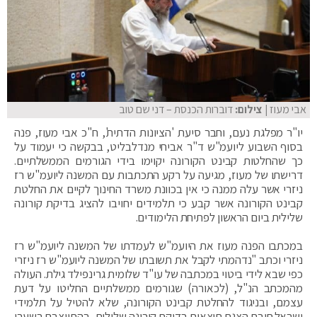
אבי מעוז
| צילום:
דוברות הכנסת – דני שם טוב
יו"ר מפלגת נעם, וחבר סיעת 'הציונות הדתית', ח"כ אבי מעוז, פנה
בסוף השבוע ליועמ"ש ‏ד"ר אביחי מנדלבליט, בבקשה כי יעמוד על
כך שהחלטות קבינט הקורונה יקוימו בידי הגורמים הממשלתיים.
דרישתו של מעוז, מגיעה על רקע התכתבות עם המשנה ליועמ"ש רז
ניזרי אשר עלה ממנה כי אין בכוונת משרד החינוך לקיים את החלטת
קבינט הקורונה אשר קבע כי תלמידים יחויבו להציג בדיקת קורונה
שלילית ביום הראשון לפתיחת הלימודים.
‏במכתבו הפנה מעוז את היועמ"ש לעמדתו של המשנה ליועמ"ש רז
ניזרי וכתב "‏נדהמתי לקבל את תשובתו של המשנה ליועמ"ש רז ניזרי
כפי שבא לידי ביטוי במכתבה של עו"ד שלומית ‏גרינפילד גילת. העולה
מהמכתב הנ"ל, (לכאורה) שגורמים ממשלתיים החליטו על דעת
עצמם, ובניגוד להחלטת קבינט‏ הקורונה, שלא להטיל על תלמידי
ישראל חובת הצגת תוצאות בדיקת קורונה שלילית, בהתייצבם בשערי