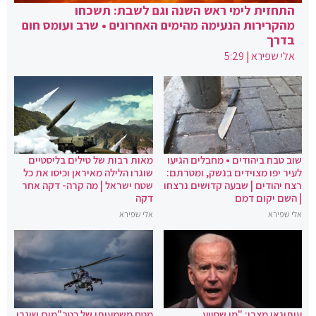
התחזית לימי ראש השנה וגם לשבת: תשכחו
מהקרירות הנעימה מהימים האחרונים • שרב ועומס חום
בדרך
אלי שפירא
|
5:29
שוב טבח ביהודים • מחבלים הגיעו
מאות רבות של טילים בליסטיים
לעיר יפו מצוידים בנשק, ומטרתם:
שוגרו הלילה מאיראן וכיסו את כל
רצח יהודים | שבעה קדושים נרצחו
שטח ישראל | מה קרה- דקה אחר
| השם יקום דמם
דקה
אלי שפירא
אלי שפירא
עיתונאי מצרי: "מי שסייע
מטח משמעותי של כטב"מים שוגרו