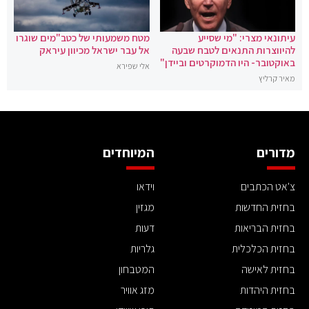
עיתונאי מצרי: "מי שסייע
מטח משמעותי של כטב"מים שוגרו
להיווצרות התנאים לטבח שבעה
אל עבר ישראל מכיוון עיראק
באוקטובר- היו הדמוקרטים וביידן"
אלי שפירא
מאיר קרליץ
מדורים
המיוחדים
צ'אט הכתבים
וידאו
בחזית החדשות
מגזין
בחזית הבריאות
דעות
בחזית הכלכלית
גלריות
בחזית לאישה
המטבחון
בחזית היהדות
מזג אוויר