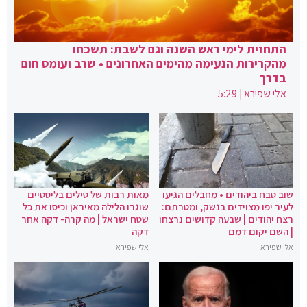
התחזית לימי ראש השנה וגם לשבת: תשכחו
מהקרירות הנעימה מהימים האחרונים • שרב ועומס חום
בדרך
אלי שפירא
|
5:29
שוב טבח ביהודים • מחבלים הגיעו
מאות רבות של טילים בליסטיים
לעיר יפו מצוידים בנשק, ומטרתם:
שוגרו הלילה מאיראן וכיסו את כל
רצח יהודים | שבעה קדושים נרצחו
שטח ישראל | מה קרה- דקה אחר
| השם יקום דמם
דקה
אלי שפירא
אלי שפירא