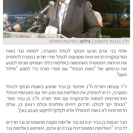
ח"כ בן גביר בהפגנה
| צילום:
באדיבות המצלם
אלפי בני אדם הגיעו הבוקר לכותל המערבי, למחות נגד נשות
הפרובוקציה הרפורמיות שמגיעות לכותל מידי חודש במטרה להתסיס
את הרוחות. המשטרה השתמשה באלימות כלפי המוחים שניסו למנוע
את כניסתם של "נשות הכותל" עם ספרי תורה כדי למנוע "חילול
השם".
יו"ר עוצמה יהודית ח"כ איתמר בן גביר שהגיע בשעות הבוקר לכותל
המערבי, דרש להפסיק את האלימות וגם מנע יחד עם מאבטחי הכותל
מהרפורמיות לעשות פרובוקציה עם ספר תורה. ח"כ בן גביר מסר:
"הכותל יקר לכולנו. חרדים דתיים וחילונים וכולם רצוים בו, אולם
הרפורמיות לא באות להתפלל אלא לקלקל ולתקוע אצבע בעין".
חבר הכנסת בן גביר יצא גם נגד אלימות מקצת מהשוטרים נגד חרדים
לדבריו: "האלימות המשטרתית עברה קו אדום, השימוש באלימות נגד