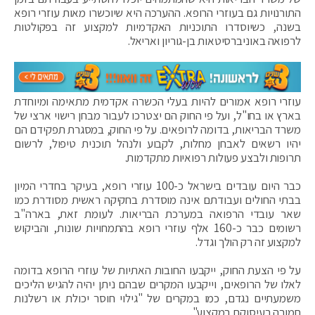
התורנויות גם בעוזרי הרופא. ההערכה היא שיוכשרו מאות עוזרי רופא
בשנה, כשיוסדרו התוכניות האקדמיות למקצוע זה בפקולטות
לרפואה באוניברסיטאות בן-גוריון ואריאל.
עוזרי רופא אמורים להיות בעלי הכשרה אקדמית מתאימה ומיוחדת
בארץ או בחו"ל, ועל פי החוק הם יצטרכו לעבור מבחן רישוי ארצי של
משרד הבריאות, בדומה לרופאים. על פי החוק, במסגרת תפקידם הם
יהיו רשאים לאבחן מחלות, לקבוע ולנהל תוכנית טיפול, לרשום
תרופות ולבצע פעולות רפואיות מתקדמות.
כבר היום עובדים בישראל כ-100 עוזרי רופא, בעיקר בחדרי המיון
בבתי החולים ועבודתם אינה מוסדרת בחקיקה ראשית מסודרת כמו
שאר עובדי הרפואה במערכת הבריאות. לעומת זאת, בארה"ב
רשומים כבר כ-160 אלף עוזרי רופא בהתמחויות שונות, והביקוש
למקצוע זה רק הולך וגדל.
על פי הצעת החוק, ייקבעו החובות האתיות של עוזרי הרופא בדומה
לאלו של הרופאים, וייקבעו המקרים שבהם ניתן יהיה להגיש הליכים
משמעתיים נגדם, כמו במקרים של "גילוי חוסר יכולת או רשלנות
חמורה בעיסוקם במקצוע".