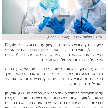
רופאים
| צילום:
People Image Studio, שאטרסטוק
הצעת החוק החדשה להסדרת מקצוע עוזר הרופא (Physician's
Assistant) תועלה הבוקר (ראשון) לדיון בוועדת השרים לענייני
חקיקה, לאחר שהוגשה כבר לפני שבוע לכנסת על ידי ח"כ עידית
סילמן, יו"ר ועדת הבריאות ויו"ר הקואליציה.
זו הצעת החוק הראשונה שמנסה להסדיר את המקצוע החדש
בישראל, וההערכות במערכת הבריאות הן שמשרד הבריאות יתמוך
בהצעת החוק החדשה. כך מפרסם הבוקר פרשן וכתב הבריאות של
"ישראל היום", רן רזניק.
על פי ההערכות בהנהלת משרד הבריאות, הסדרת הנושא עשויה, בין
השאר, לסייע באחד המאבקים המתוקשרים ביותר במערכת
הבריאות: קידום קיצור תורנויות הרופאים המתמחים, כאשר התוכנית
של משרד הבריאות היא שהמתמחים יוכלו להסתייע בעבודתם בזמן