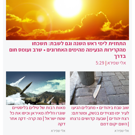
התחזית לימי ראש השנה וגם לשבת: תשכחו
מהקרירות הנעימה מהימים האחרונים • שרב ועומס חום
בדרך
אלי שפירא
|
5:29
שוב טבח ביהודים • מחבלים הגיעו
מאות רבות של טילים בליסטיים
לעיר יפו מצוידים בנשק, ומטרתם:
שוגרו הלילה מאיראן וכיסו את כל
רצח יהודים | שבעה קדושים נרצחו
שטח ישראל | מה קרה- דקה אחר
| השם יקום דמם
דקה
אלי שפירא
אלי שפירא