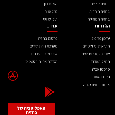
בחזית לאישה
המטבחון
בחזית היהדות
מזג אוויר
בחזית המוזיקה
תוכן שיווקי
הגדרות
עוד ..
עדכון פרופיל
פרסום בחזית
התראות וניוזלטרים
מערכת ניהול לידים
שדרוג למנוי פרימיום
אנטי וירוס בעברית
המייל האדום
הגדלת צפיות בסטטוס
פרסמו אצלנו
תקנון האתר
אודות בחזית מדיה
האפליקציה של
בחזית