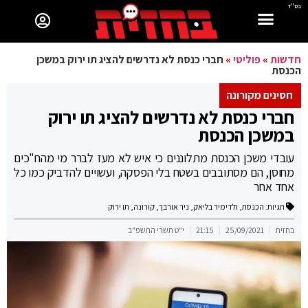
בס"ד
חדשות
»
פוליטי
»
חברי כנסת לא נדרשים להציג תו ירוק במשכן
הכנסת
חסינים מקורונה
חברי כנסת לא נדרשים להציג תו ירוק
במשכן הכנסת
עובדי משכן הכנסת מתלוננים כי איש לא מעז לברר מי מהח"כים
מחוסן, הם מסתובבים בשטח בלי הפסקה, ועשויים להדביק כמו כל
אחד אחר
תגיות:
הכנסת
,
ולדימיר בליאק
,
ניר אורבך
,
קורונה
,
תו ירוק
בחזית
25/09/2021
21:15
י"ט תשרי התשפ"ב