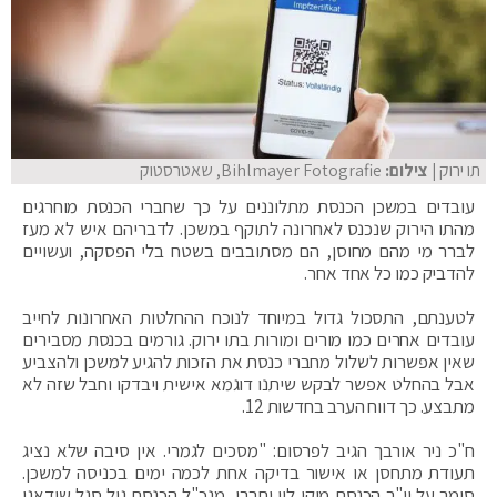
תו ירוק
| צילום:
Bihlmayer Fotografie, שאטרסטוק
עובדים במשכן הכנסת מתלוננים על כך שחברי הכנסת מוחרגים
מהתו הירוק שנכנס לאחרונה לתוקף במשכן. לדבריהם איש לא מעז
לברר מי מהם מחוסן, הם מסתובבים בשטח בלי הפסקה, ועשויים
להדביק כמו כל אחד אחר.
לטענתם, התסכול גדול במיוחד לנוכח ההחלטות האחרונות לחייב
עובדים אחרים כמו מורים ומורות בתו ירוק. גורמים בכנסת מסבירים
שאין אפשרות לשלול מחברי כנסת את הזכות להגיע למשכן ולהצביע
אבל בהחלט אפשר לבקש שיתנו דוגמא אישית ויבדקו וחבל שזה לא
מתבצע. כך דווח הערב בחדשות 12.
‏ח"כ ניר אורבך הגיב לפרסום: "מסכים לגמרי. אין סיבה שלא נציג
תעודת מתחסן או אישור בדיקה אחת לכמה ימים בכניסה למשכן.
סומך על יו"ר הכנסת מיקי לוי וחברי, מנכ"ל הכנסת גיל סגל שידאגו