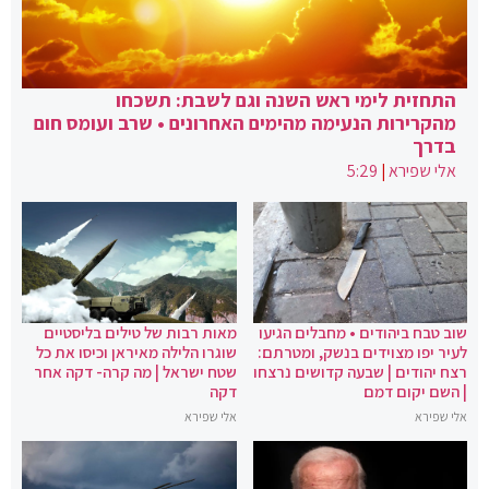
התחזית לימי ראש השנה וגם לשבת: תשכחו
מהקרירות הנעימה מהימים האחרונים • שרב ועומס חום
בדרך
אלי שפירא
|
5:29
שוב טבח ביהודים • מחבלים הגיעו
מאות רבות של טילים בליסטיים
לעיר יפו מצוידים בנשק, ומטרתם:
שוגרו הלילה מאיראן וכיסו את כל
רצח יהודים | שבעה קדושים נרצחו
שטח ישראל | מה קרה- דקה אחר
| השם יקום דמם
דקה
אלי שפירא
אלי שפירא