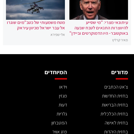
עיתונאי מצרי: "מי שסייע
מטח משמעותי של כטב"מים שוגרו
להיווצרות התנאים לטבח שבעה
אל עבר ישראל מכיוון עיראק
באוקטובר- היו הדמוקרטים וביידן"
אלי שפירא
מאיר קרליץ
מדורים
המיוחדים
צ'אט הכתבים
וידאו
בחזית החדשות
מגזין
בחזית הבריאות
דעות
בחזית הכלכלית
גלריות
בחזית לאישה
המטבחון
בחזית היהדות
מזג אוויר