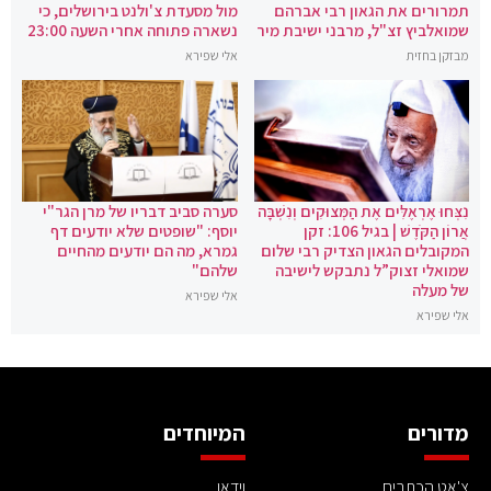
תמרורים את הגאון רבי אברהם
מול מסעדת צ'ולנט בירושלים, כי
שמואלביץ זצ"ל, מרבני ישיבת מיר
נשארה פתוחה אחרי השעה 23:00
מבזקן בחזית
אלי שפירא
נִצְּחוּ אֶרְאֶלִּים אֶת הַמְּצוּקִים וְנִשְׁבָּה
סערה סביב דבריו של מרן הגר"י
אֲרוֹן הַקֹּדֶשׁ | בגיל 106: זקן
יוסף: "שופטים שלא יודעים דף
המקובלים הגאון הצדיק רבי שלום
גמרא, מה הם יודעים מהחיים
שמואלי זצוק”ל נתבקש לישיבה
שלהם"
של מעלה
אלי שפירא
אלי שפירא
מדורים
המיוחדים
צ'אט הכתבים
וידאו