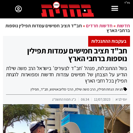
בס"ד
חדשות
»
חדשות חרדים
»
חב"ד תציב חמישים עמדות תפילין נוספות
ברחבי הארץ
בעקבות ההתנכלות
חב"ד תציב חמישים עמדות תפילין
נוספות ברחבי הארץ
בשל ההתנכלות, מנהל 'חב"ד לצעירים' בישראל הרב משה שילת
הודיע על הצבתן של חמישים עמדות חדשות ומפוארות להנחת
תפילין בכל רחבי הארץ
תגיות:
הנחת תפילין
,
הרב משה שילת
,
הרבי מליובאוויטש
,
חב"ד
,
תפילין
יוסי לביא
12/07/2023
06:34
כ"ג תמוז התשפ"ג