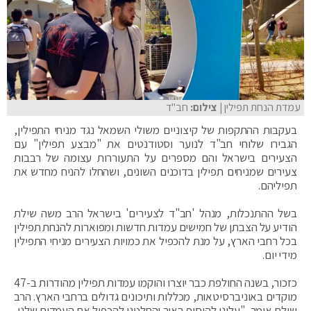
עמדת הנחת תפילין
| צילום:
חב"ד
בעקבות ההתקפות של קיצוניים משולי השמאל נגד מניחי התפילין,
הגבירו שלוחי חב"ד לנוער וסטודנטים את "מבצע תפילין" עם
הצעירים בישראל והם מספרים על התעוררות עצומה של רבבות
צעירים שמניחים תפילין בדוכנים השונים, ושהחלו להניח מחדש את
תפיליהם.
בשל ההתנכלות, מנהל 'חב"ד לצעירים' בישראל הרב משה שילת
הודיע על הצבתן של חמישים עמדות חדשות ומפוארות להנחת תפילין
בכל רחבי הארץ, על מנת להכפיל את כמויות הצעירים מניחי התפילין
מידי יום.
כזכור, בשנה החולפת כבר יוצרו והוקמו עמדות תפילין מהודרות ב-47
מוקדים באוניברסיטאות, מכללות ותיכונים גדולים ברחבי הארץ. הרב
שילת אומר, "עלינו להוסיף באור והחלטנו להכפיל את העמדות שלנו,