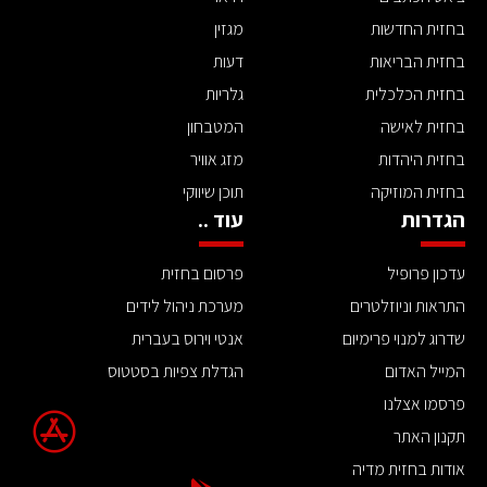
בחזית החדשות
מגזין
בחזית הבריאות
דעות
בחזית הכלכלית
גלריות
בחזית לאישה
המטבחון
בחזית היהדות
מזג אוויר
בחזית המוזיקה
תוכן שיווקי
הגדרות
עוד ..
עדכון פרופיל
פרסום בחזית
התראות וניוזלטרים
מערכת ניהול לידים
שדרוג למנוי פרימיום
אנטי וירוס בעברית
המייל האדום
הגדלת צפיות בסטטוס
פרסמו אצלנו
תקנון האתר
אודות בחזית מדיה