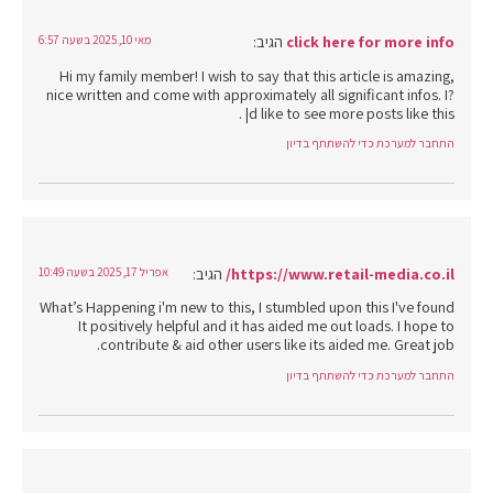
click here for more info
הגיב:
מאי 10, 2025 בשעה 6:57
Hi my family member! I wish to say that this article is amazing,
nice written and come with approximately all significant infos. I?
¦d like to see more posts like this .
התחבר למערכת כדי להשתתף בדיון
https://www.retail-media.co.il/
הגיב:
אפריל 17, 2025 בשעה 10:49
What’s Happening i'm new to this, I stumbled upon this I've found
It positively helpful and it has aided me out loads. I hope to
contribute & aid other users like its aided me. Great job.
התחבר למערכת כדי להשתתף בדיון