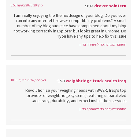
drover sointeru
הגיב:
מרץ 20, 2025 בשעה 0:53
I am really enjoying the theme/design of your blog. Do you ever
run into any internet browser compatibility problems? A small
number of my blog audience have complained about my blog
not working correctly in Explorer but looks great in Chrome. Do
you have any tips to help fix this issue?
התחבר למערכת כדי להשתתף בדיון
weighbridge truck scales Iraq
הגיב:
דצמבר 5, 2024 בשעה 10:51
Revolutionize your weighing needs with BWER, Iraq's top
provider of weighbridge systems, featuring unparalleled
accuracy, durability, and expert installation services.
התחבר למערכת כדי להשתתף בדיון