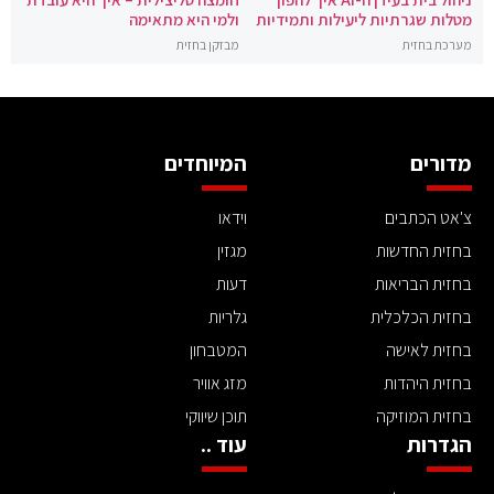
מטלות שגרתיות ליעילות ותמידיות
ולמי היא מתאימה
מערכת בחזית
מבזקן בחזית
מדורים
המיוחדים
צ'אט הכתבים
וידאו
בחזית החדשות
מגזין
בחזית הבריאות
דעות
בחזית הכלכלית
גלריות
בחזית לאישה
המטבחון
בחזית היהדות
מזג אוויר
בחזית המוזיקה
תוכן שיווקי
הגדרות
עוד ..