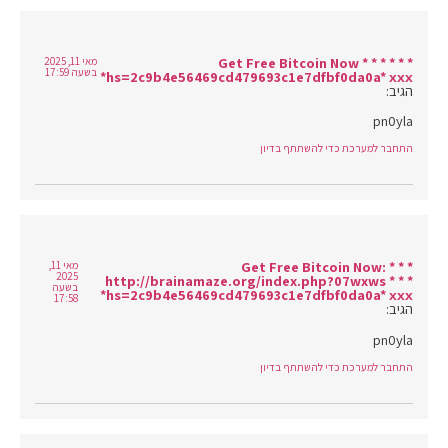
* * * Get Free Bitcoin Now * * *
מאי 11, 2025
בשעה 17:59
hs=2c9b4e56469cd479693c1e7dfbf0da0a* ххх*
הגיב:
pn0yla
התחבר למערכת כדי להשתתף בדיון
* * * Get Free Bitcoin Now:
מאי 11,
2025
http://brainamaze.org/index.php?07wxws * * *
בשעה
hs=2c9b4e56469cd479693c1e7dfbf0da0a* ххх*
17:58
הגיב:
pn0yla
התחבר למערכת כדי להשתתף בדיון