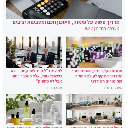
מדריך פשוט על פינטק, חיסכון חכם ומטבעות יציבים
מערכת בחזית
|
9:22
אמנות הקלף ומדע ההסתברות:
למה מנכ"ל חייב ליווי עסקי – לא
המדריך המקיף לעולם הפוקר
כשהכול נופל, אלא כשכבר “טוב
וההימורים המודרני
אבל לא מספיק”
מערכת בחזית
מבזקן בחזית
ניהול בית בעידן ה-AI איך להפוך
חומצה סליצילית – איך היא עובדת