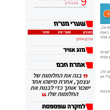
עם ברדק
 וכו',
באופן
מטבע
שער יציג
שינוי
 אלפי
עדכון אחרון:
 קורסי
 עצמו
ע הרב
בנה את החלומות של
! אין
עצמך, אחרת מישהו אחר
ישכור אותך כדי לבנות את
ורבנות
החלומות שלו