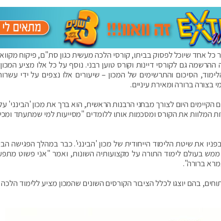
 כל אחד שיוכל לפסוק בביתו, קורסי הלכה מעשית כגון סת"ם, פיקוח מקוואות
הרשמה גם לקורסי דיינות וקורס טוען רבני. נוסף על כל אלו מציע המכון 
הלימוד, הסיכום והתרשימים של המכון – שיעורים אלו נצפים על ידי עשרות
י בצורה ברורה ומאירת עיניים.
הקיימים היום לצורך מבחני הרבנות הראשית, הוא ברך את מכון 'הבינני' על
ת המלוות את הקורס ומסכמות אותו ללומדים "מסייעות למי שמתעתד ומכין
ניו את שיטת הלימוד הייחודית של מכון 'הבינני'. כבר במהלך הפגישה הבי
 בעולם לימוד התורה על מקצועותיה השונות, ואמר "אני פשוט מתפעל
מרא ברורה".
 פתוחים, בהם יוצגו לכלל הציבור הקורסים השונים שהמכון מציע ללימוד הלכה 