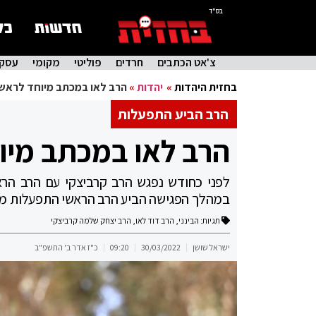
בס"ד
צ'אט הכתבים
חרדים
פוליטי
מקומי
עסקי
בחזית היהדות
»
יהדות
»
הרב לאו במכתב מיוחד לראש מ
הרב הביע התפעלות
הרב לאו במכתב מיוח
לפני כחודש נפגש הרב קרביצקי עם הרב הראשי
במהלך הפגישה הביע הרב הראשי התפעלות מ
תגיות:
הבינני
,
הרב דוד לאו
,
הרב יצחק שלמה קרביצקי
ישראל שושן
30/03/2022
09:20
כ"ז אדר ב' התשפ"ב