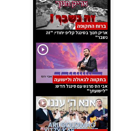
ברוח התקופה
אריק חנוך בסינגל קליפ יחודי: "זה
נשבר"
בתקווה לגאולה ולישועה
אבי הס מרגש עם סינגל חדש:
"לישועתך"