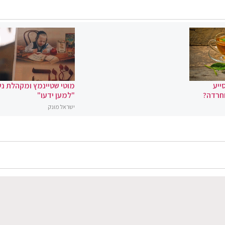
ייע
מוטי שטיינמץ ומקהלת נ
וחרדה?
"למען ידעו"
ישראל מונק