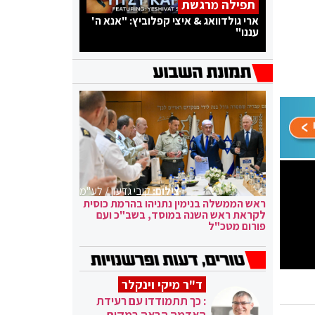
תפילה מרגשת
ארי גולדוואג & איצי קפלוביץ: "אנא ה'
עננו"
צילום:
קובי גדעון / לע"מ
ראש הממשלה בנימין נתניהו בהרמת כוסית
לקראת ראש השנה במוסד, בשב"כ ועם
פורום מטכ"ל
ד"ר מיקי וינקלר
: כך תתמודדו עם רעידת
האדמה הבאה במקום