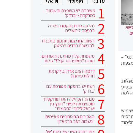
עדכני
ויראלי
פופולרי
משפחת לוי משפצת והשכונה
כמרקחה • 'ברדק'
נהרסה טחנת הקמח הישנה
ישי:
בכניסה לירושלים
ם
רשות החדשנות תתמוך בתכנית
להכשרת חרדים בהייטק
משפחת קליין מחתנת והאורחים
ני" –
תוהים "מאיפה הכסף?!" • צפו
מצעות
דרמה: האם ארה"ב לקראת
חדלות פירעון?
עלות.
רשת יש בהפקה מטורפת עם
הבסיס
'ברדק'
השלמת
מנהיגי הקהילה האורתודוקסית
תוקפים את לפיד: "חוצץ בין
ישראל ליהודי התפוצות"
שימוש
ורסים
האסירים הביטחוניים מאיימים:
"נשבות רעב ברמאדן"
לימוד
צפו בפרק השני של רשת 'יש'