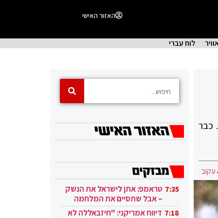
האזור האישי
וויר
לוח עברי
 כבר
עקוב
טראמפ: אתן לישראל את הנשק
7:35
– אבל שתסיים את המלחמה
בעזה
דיווח אמריקני: "חיזבאללה לא
7:18