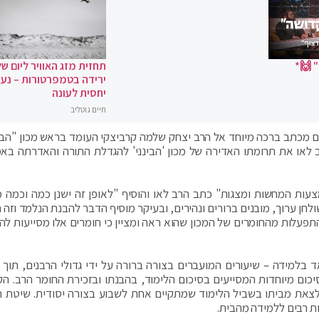
 🙌*
תחזית מזג האוויר ליום של
ירידה בטמפרטורות – נעי
יחסית לעונה
חיים גוטליב
 מכתב ברכה מיוחד אל הרב יצחק שלמה קרביצקי העומד בראש מכון "הבינ
רב לאו את תרומתו האדירה של מכון 'הבינני' להגדלת התורה והאדרתה בא
ות המחשות ומצגות" כתב הרב לאו והוסיף "לאופן זה ישנן כמה וכמה מ
חן ערוך, מובנים ברורים ונהירים, ובעיקר מוסיף הדבר להבנת הנלמד וזה 
פעלות מהחומרים של המכון שהוא ראה ומציין כי חומרים אלו מסייעות ל
ד בלמידה – שיעורים המועברים בצורה ברורה על ידי גדולי הרבנים, תוך 
סיכום מיוחדות המסייעים בסיכום הלימוד, בהבנתו ובזכירת החומר הרב. הק
לצאת מביתו בשביל הלימוד שמתקיים אחת לשבוע בצורה יסודית. שיטת ה
ות רבים ללמידה מהבית.