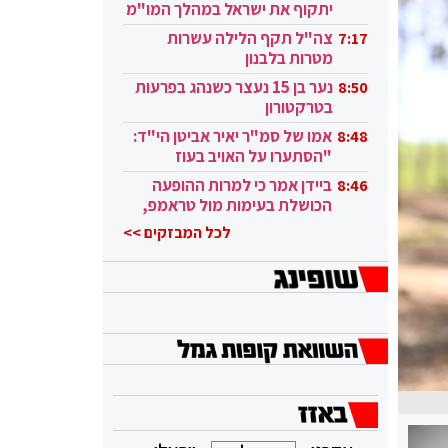
יתקוף את ישראל במהלך המו"מ
בקטאר"
צה"ל תקף הלילה עשרות
7:17
מטרות בלבנון
נער בן 15 נעצר כשנהג בפרעות
8:50
בטרקטורון
אמו של סמ"ר יאיר אביטן הי"ד:
8:48
"הסתערו על האויב בעוז
ובגבורה"
ביידן אמר כי למרות ההופעה
8:46
הכושלת בעימות מול טראמפ,
הוא ממשיך
לכל המבזקים >>