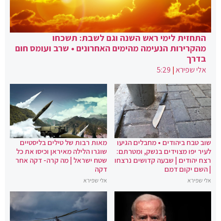
התחזית לימי ראש השנה וגם לשבת: תשכחו
מהקרירות הנעימה מהימים האחרונים • שרב ועומס חום
בדרך
אלי שפירא
|
5:29
שוב טבח ביהודים • מחבלים הגיעו
מאות רבות של טילים בליסטיים
לעיר יפו מצוידים בנשק, ומטרתם:
שוגרו הלילה מאיראן וכיסו את כל
רצח יהודים | שבעה קדושים נרצחו
שטח ישראל | מה קרה- דקה אחר
| השם יקום דמם
דקה
אלי שפירא
אלי שפירא