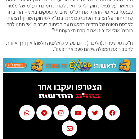
ומאושר על נפילת חוק הגיוס וזאת למרות תמיכת רע״מ של מנסור
עבאס! בנאומי הזהרתי את רע״מ שהם מתעסקים באש – הרי ברור
שזה יחזור על הציבור הערבי כבומרנג בבג״ץ לפי חוק השוויון!! הצעתי
לפרסם תמונה של חרדים בהפגנה עם הכיתוב בערבית 'אל תתנו להם
רובים' אולי אז יבינו את חומרת הצבעתם!!!"
ח"כ קטי שטרית (הליכוד): "הם פשוט קואליציה חלשה! אין דרך אחרת
להסביר את המפלה שלהם פעם אחר פעם".
הצטרפו ועקבו אחר