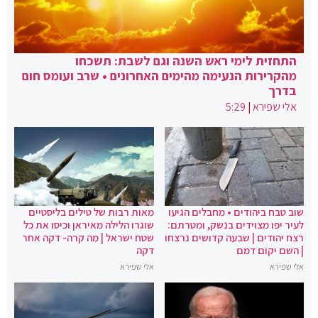
התחזית לימי ראש השנה וגם לשבת: תשכחו
מהקרירות הנעימה מהימים האחרונים • שרב ועומס חום
בדרך
אלי שפירא
|
5:29
שוב טבח ביהודים • מחבלים הגיעו
מאות רבות של טילים בליסטיים
לעיר יפו מצוידים בנשק, ומטרתם:
שוגרו הלילה מאיראן וכיסו את כל
רצח יהודים | שבעה קדושים נרצחו
שטח ישראל | מה קרה- דקה אחר
| השם יקום דמם
דקה
אלי שפירא
אלי שפירא