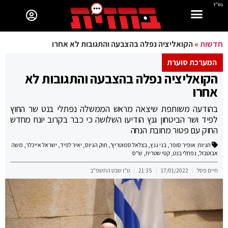
בס"ד
חדשות
»
הקואליציה נפלה בהצבעה והתגובות לא אחרו
המערכת סוערת
הקואליציה נפלה בהצבעה והתגובות לא
אחרו
בהודעה משותפת שיצאה מראש הממשלה נפתלי בנט שר החוץ
לפיד ושר הביטחון גנץ הודיעו השלושה כי כבר בקרוב יונח מחדש
החוק עם פטור מחובת הנחה
תגיות:
אופיר סופר
,
בני גנץ
,
בצלאל סמוטריץ'
,
חוק הגיוס
,
יאיר לפיד
,
ישראל אייכלר
,
משה
אבוטבול
,
נפתלי בנט
,
קטי שטרית
,
ש"ס
חיים פסל
17/01/2022
21:35
ט"ו שבט התשפ"ב