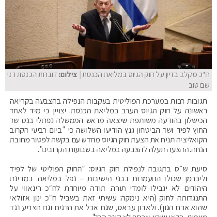
ח"כ מקלב בדיון על חוק הגיוס במליאת הכנסת
| צילום:
דוברות הכנסת דני
שם טוב
תגובות רבות במערכת הפוליטית בעקבות הנפילה בהצבעה בקריאה
ראשונה על חוק הגיוס הערב במליאת הכנסת. יצויין כי מיד לאחר
הכישלון בהודעה משותפת שיצאה מראש הממשלה נפתלי בנט שר
החוץ לפיד ושר הביטחון גנץ הודיעו השלושה כי "ביום רביעי הקרוב
הקואליציה תניח את הצעת חוק הגיוס מחדש עם בקשה לפטור מחובת
הנחה. ההצעה תעלה להצבעה במליאה בשבועות הקרובים".
סיעת ש״ס בתגובה לנפילת חוק הגיוס: ״החוק הפוליטי של לפיד
וליברמן שכולו התעמרות בבני הישיבות – נפל במליאה. במדינת
היהודים לא יגבילו לומדי תורה. תודה מיוחדת לח״כ רינאווי על
התנגדותה לחוק (היא נימקה: עשיתי זאת בשביל ח״כ ינון אזולאי
שהוא אדם הגון). ולאדון עבאס, שגם אכל את הדגים וגם הצביע נגד