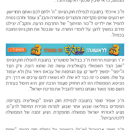
מצפונו, כדאי שיבין שכסף לא קונה הכל".
ח"כ אייכלר בתגובה לנפילת חוק הגיוס: "ה' ילחם לכם ואתם תחרישון.
יש רגעים שהים מקדימה והמצרים מאחורה והבג"צ עומד וחרבו נטויה
להפיל את ילדינו ל"כור ההיתוך" של התרבות הרעה. והקב"ה יצילנו
מידם. נמשיך להגן על לומדי התורה. עד שנבטל את חוק גיוס החובה
בכפיה".
יו״ר הציונות הדתית ח״כ בצלאל סמוטריץ׳ בתגובת להפלת חוק הגיוס:
"שוב הצד השמאלי בקואליציה עושה מה שהוא רוצה. ורק הצד
ה"ימני" ימשיך לישר קו עם הגחמות של עבאס ויאיר גולן ולא יעמוד
על שלו. פשוט כי זה כבר לא שלו. לא נשארו להם ערכים או דרך. רק
הכיסא. ‏הממשלה הזו לא תחזיק מעמד הרבה זמן. היא תיפול בעזרת
השם מהר מאוד ואנחנו נחזור להוביל את מדינת ישראל".
ח״כ אופיר סופר בתגובה לנפילת חוק הגיוס: "קואליציה בקריסה.
הפסדים במליאה שבוע אחר שבוע למרות מכירת החיסול לרע"מ.
מגיע לאזרחי ישראל ממשלה מתפקדת. הגיע זמנה של הממשלה
ללכת הביתה".
ח״כ משה אבוטבול (ש״ס) בטוויטר על נפילת חוק הגיוס: "שמח