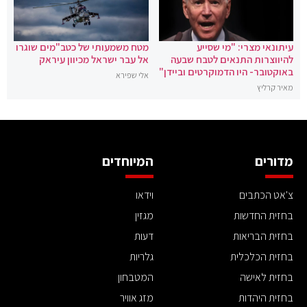
עיתונאי מצרי: "מי שסייע
מטח משמעותי של כטב"מים שוגרו
להיווצרות התנאים לטבח שבעה
אל עבר ישראל מכיוון עיראק
באוקטובר- היו הדמוקרטים וביידן"
אלי שפירא
מאיר קרליץ
מדורים
המיוחדים
צ'אט הכתבים
וידאו
בחזית החדשות
מגזין
בחזית הבריאות
דעות
בחזית הכלכלית
גלריות
בחזית לאישה
המטבחון
בחזית היהדות
מזג אוויר