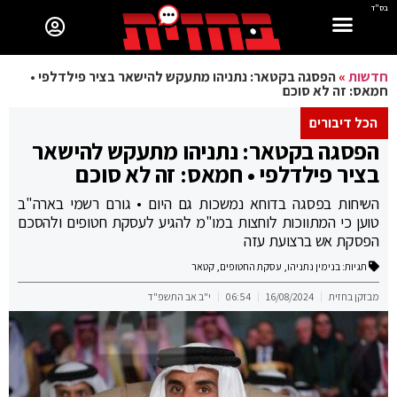
בס"ד
חדשות
»
הפסגה בקטאר: נתניהו מתעקש להישאר בציר פילדלפי •
חמאס: זה לא סוכם
הכל דיבורים
הפסגה בקטאר: נתניהו מתעקש להישאר
בציר פילדלפי • חמאס: זה לא סוכם
השיחות בפסגה בדוחא נמשכות גם היום • גורם רשמי בארה"ב
טוען כי המתווכות לוחצות במו"מ להגיע לעסקת חטופים ולהסכם
הפסקת אש ברצועת עזה
תגיות:
בנימין נתניהו
,
עסקת החטופים
,
קטאר
מבזקן בחזית
16/08/2024
06:54
י"ב אב התשפ"ד