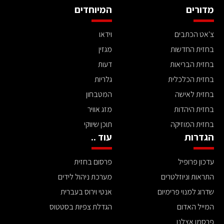
מדורים
המיוחדים
צ'אט הכתבים
וידאו
בחזית החדשות
מגזין
בחזית הבריאות
דעות
בחזית הכלכלית
גלריות
בחזית לאישה
המטבחון
בחזית היהדות
מזג אוויר
בחזית המוזיקה
תוכן שיווקי
הגדרות
עוד ..
עדכון פרופיל
פרסום בחזית
התראות וניוזלטרים
מערכת ניהול לידים
שדרוג למנוי פרימיום
אנטי וירוס בעברית
המייל האדום
הגדלת צפיות בסטטוס
פרסמו אצלנו