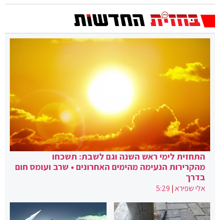
התחזית לימי ראש השנה וגם לשבת: תשכחו
מהקרירות הנעימה מהימים האחרונים • שרב ועומס חום
בדרך
אלי שפירא
|
5:29