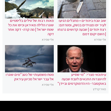
שוב טבח ביהודים • מחבלים הגיעו
מאות רבות של טילים בליסטיים
לעיר יפו מצוידים בנשק, ומטרתם:
שוגרו הלילה מאיראן וכיסו את כל
רצח יהודים | שבעה קדושים נרצחו
שטח ישראל | מה קרה- דקה אחר
| השם יקום דמם
דקה
אלי שפירא
אלי שפירא
עיתונאי מצרי: "מי שסייע
מטח משמעותי של כטב"מים שוגרו
להיווצרות התנאים לטבח שבעה
אל עבר ישראל מכיוון עיראק
באוקטובר- היו הדמוקרטים וביידן"
אלי שפירא
מאיר קרליץ