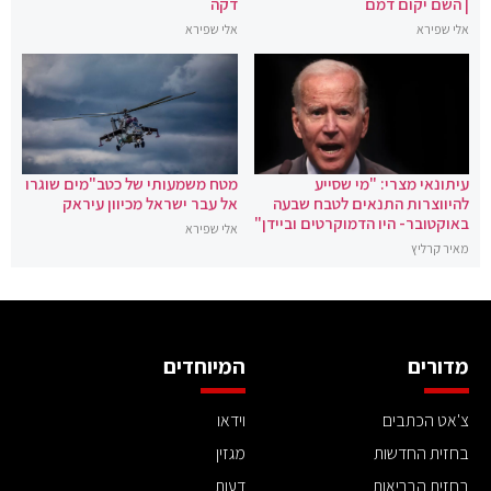
| השם יקום דמם
דקה
אלי שפירא
אלי שפירא
עיתונאי מצרי: "מי שסייע
מטח משמעותי של כטב"מים שוגרו
להיווצרות התנאים לטבח שבעה
אל עבר ישראל מכיוון עיראק
באוקטובר- היו הדמוקרטים וביידן"
אלי שפירא
מאיר קרליץ
מדורים
המיוחדים
צ'אט הכתבים
וידאו
בחזית החדשות
מגזין
בחזית הבריאות
דעות