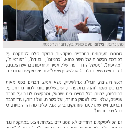
מתן כהנא
| צילום:
נועם מושקוביץ, דוברות הכנסת
כותרות העיתונים החרדיים מוקדשות הבוקר כולם למתקפה על
רפורמת הכשרות של השר כהנא. "כהניזם", "בגידה", "רפורמיות",
"מה יפית", "ממשל הזדון" ועוד שלל אמירות חריפות. בראש המגנים,
ניצב ראש הישיבה הגרי"ג אדלשטיין שליט"א והפוליטיקאים החרדים.
ראש הישיבה, הגרי"ג אדלשטיין, נשא אמש, דברים בפני מאות
אברכים ואמר "והנה בתקופה זו, יש בשלטון כוונה לגזור גזירות, על
הרוחניות, להיות ככל הגויים בית ישראל, ומבקשים לגזור על הרבה
עניינים, שלא יוכלו לעסוק בתורה, ועל כשרות, ועל גירות, ועוד הרבה
דברים, ויש שתדלנים שעוסקים בזה, אבל עלינו מה הן הזכויות, כי
הכל צריך זכויות".
גם הפוליטיקאים החרדים לא טמנו ידם בצלחת ויצאו במתקפה נגד
היוזמה: ח"כ ינון אזולאי אמר הבוקר בראיון ל'קול ברמה': "צריך