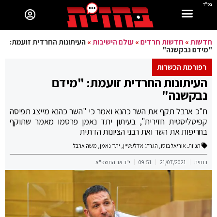
בס"ד
חדשות
»
חדשות חרדים
»
עולם הישיבות
»
העיתונות החרדית זועמת:
"מידם נבקשנה"
רפורמת הכשרות
העיתונות החרדית זועמת: "מידם
נבקשנה"
ח"כ ארבל תקף את השר כהנא ואמר כי "השר כהנא מייצג תפיסה
קפיטליסטית חזירית", בעיתון יתד נאמן פרסמו מאמר שתוקף
בחריפות את השר ואת רבני הציונות הדתית
תגיות:
אוריאל בוסו
,
הגר"ג אדלשטיין
,
יתד נאמן
,
משה ארבל
בחזית
21/07/2021
09:51
י"ב אב התשפ"א