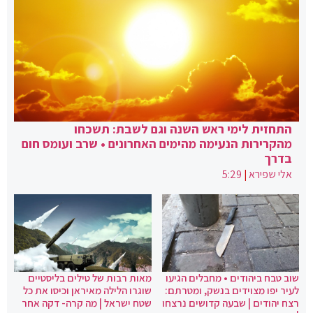
התחזית לימי ראש השנה וגם לשבת: תשכחו
מהקרירות הנעימה מהימים האחרונים • שרב ועומס חום
בדרך
אלי שפירא
|
5:29
שוב טבח ביהודים • מחבלים הגיעו
מאות רבות של טילים בליסטיים
לעיר יפו מצוידים בנשק, ומטרתם:
שוגרו הלילה מאיראן וכיסו את כל
רצח יהודים | שבעה קדושים נרצחו
שטח ישראל | מה קרה- דקה אחר