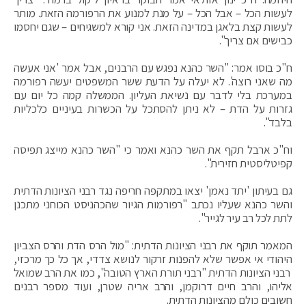
לעשות הכל – אבל הכל – על מנת למנוע את הרפורמה הזאת. מותר
לעשות קצת בלאגן במדינה הזאת. אני קורא למשגיחים – שגם יחסמו
כבישים אם צריך".
ח"כ בוסו אמר: "השר כהנא נפגש עם הרבנים, אבל אמר 'אני אעשה
מה שאני רוצה'. לא יעלה על הדעת ששר המשפטים יעשה רפורמה
במערכת בלי לדבר עם נשיאת העליון. הממשלה קמה כל יום עם
גזרות על הדת – לא ניתן להסתכל על הכשרות בעיניים כלכליות
בלבד".
וח"כ ארבל תקף את השר כהנא ואמר כי "השר כהנא מייצג תפיסה
קפיטליסטית חזירית".
גם בעיתון 'יתד נאמן' יצאו במתקפה חריפה נגד רבני הציונות הדתית
והשר כהנא שעליו נכתב "רפורמות הגיור שהכהניסט הכוחני מתכנן
לתת לכל רב עיר לגייר".
המאמר תוקף את רבני הציונות הדתית: "מול הרס הדת והרס הצביון
היהודי אי אפשר שלא להפנות זרקור לנושא צדדי, אך כל כך מרכזי,
רבני הציונות הדתית "רבני תורת הארץ הטובה", כמו את הרב שמואל
אליהו, והרב חיים דרוקמן, והרב אריה שטרן, ועוד מספר רבנים
חשובים כולם מהציונות הדתית.