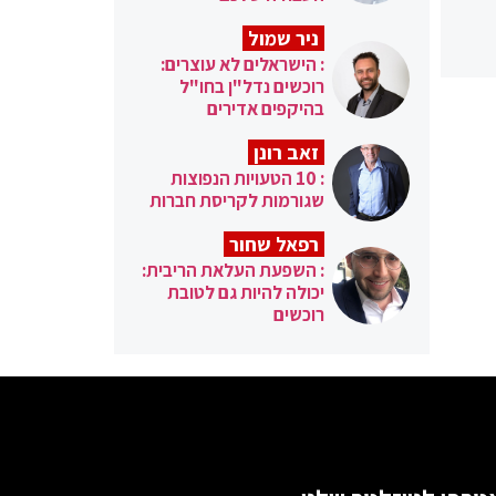
ניר שמול
: הישראלים לא עוצרים:
רוכשים נדל"ן בחו"ל
בהיקפים אדירים
זאב רונן
: 10 הטעויות הנפוצות
שגורמות לקריסת חברות
רפאל שחור
: השפעת העלאת הריבית:
יכולה להיות גם לטובת
רוכשים