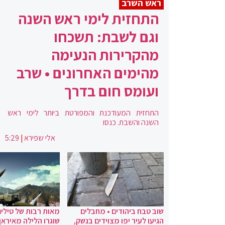
ראש השרב
התחזית לימי ראש השנה
וגם לשבת: תשכחו
מהקרירות הנעימה
מהימים האחרונים • שרב
ועומס חום בדרך
התחזית המעודכנת והמפורטת ביותר לימי ראש
השנה והשבת. כנסו
אלי שפירא
|
5:29
שוב טבח ביהודים • מחבלים
מאות רבות של טילים
הגיעו לעיר יפו מצוידים בנשק,
שוגרו הלילה מאיראן 