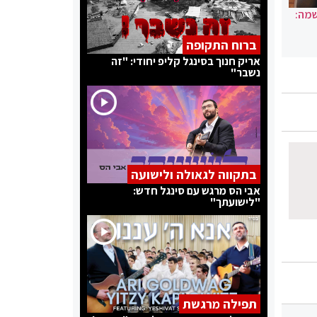
שמה:
ברוח התקופה
אריק חנוך בסינגל קליפ יחודי: "זה
נשבר"
בתקווה לגאולה ולישועה
אבי הס מרגש עם סינגל חדש:
"לישועתך"
תפילה מרגשת