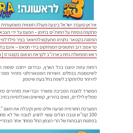
איראן טוענת: ישראל ביצעה פעולה חשאית משמעותית 
מתקפה נוספת על החות'ים בתימן – הפעם על ידי הצבא
הפסגה בקטאר: נתניהו מתעקש להישאר בציר פילדלפי •
טראמפ: רוב החטופים המוחזקים בידי חמאס – אינם בחי
ראש הממשלה נחת בארה"ב לקראת הנאום בקונגרס | נתנ
רוחות עזות ינשבו בכל הארץ, ובדרום ייתכנו סופות 
לשיטפונות בנחלים. השירות המטאורולוגי מזהיר מפני
להיזהר מלהתקרב לשפת נחל בעת שיטפון.
המשרד להגנת הסביבה ומשרד הבריאות מזהירים מזיהו
ממליץ לילדים, נשים בהיריון, קשישים ואוכלוסיות בסיכו
המערכת החורפית מגיעה אלינו מיוון וקיבלה את השם "ב
100 קמ"ש וגובה הגלים עשוי להגיע לגובה של לא 
בפסגות הגבוהות של הרי הצפון החל ממחר אחר הצהריים