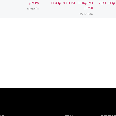
 קרה- דקה
באוקטובר- היו הדמוקרטים
עיראק
וביידן"
אלי שפירא
מאיר קרליץ