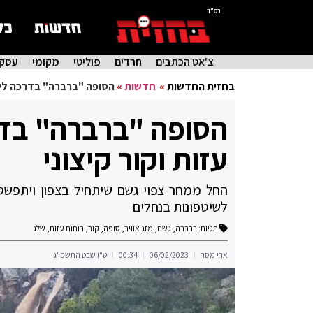
בס"ד
צ'אט הכתבים
חרדים
פוליטי
מקומי
עסקי
בחזית החדשות
»
חדשות
»
הסופה "ברברה" בדרכה לישר
הסופה "ברברה" בדר
עזות וקור קיצוני
החל ממחר צפוי גשם שיתחיל בצפון ויתפשט 
לשיטפונות בנחלים
תגיות:
ברברה
,
גשם
,
מזג אוויר
,
סופה
,
קור
,
רוחות עזות
,
שלג
ארי מסר
06/02/2023
00:34
ט"ו שבט התשפ"ג