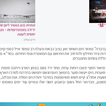
 🙌*
תחזית מזג האוויר ליום של
ירידה בטמפרטורות – נעי
יחסית לעונה
חיים גוטליב
רברה" מאזור הים השחור ויוון. נציב כבאות והצלה רב טפסר אייל כספי קיי
ת ציוד החילוץ ולהרחיב את התיאום עם המשטרה וגופי החירום. במד"א מז
ללת צוותים מתוגברים.
מישור החוף ינשבו רוחות ערות. מחר ירד גשם בצפון הארץ וייתכנו סופות 
ות סוערות. הים ייעשה סוער. בהמשך היום הגשם יתפשט בהדרגה למרכז הארץ ו
ות הגשם צפויות להגיע ל-50 עד 100 מ"מ. משעות אחה"צ קיים חשש משיטפונות במדבר יהודה וים המלח. אנה פבלו
מוצע, פברואר החל גשום ובשבוע השני שלו צפויים עוד ימים גשומים ק