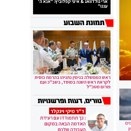
ארי גולדוואג & איצי קפלוביץ: "אנא ה'
עננו"
צילום:
קובי גדעון / לע"מ
ראש הממשלה בנימין נתניהו בהרמת כוסית
לקראת ראש השנה במוסד, בשב"כ ועם
פורום מטכ"ל
ד"ר מיקי וינקלר
: כך תתמודדו עם רעידת
ים
האדמה הבאה במקום
ן
העבודה שלכם