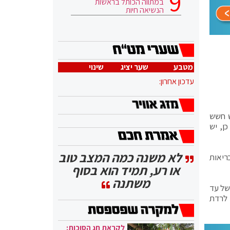
במתווה הכותל בראשות
הנשיאה חיות
מטבע
שער יציג
שינוי
עדכון אחרון:
ש חשש
ן, יש
לא משנה כמה המצב טוב
ריאות
או רע, תמיד הוא בסוף
משתנה
של עד
 לרדת
לקראת חג הסוכות: