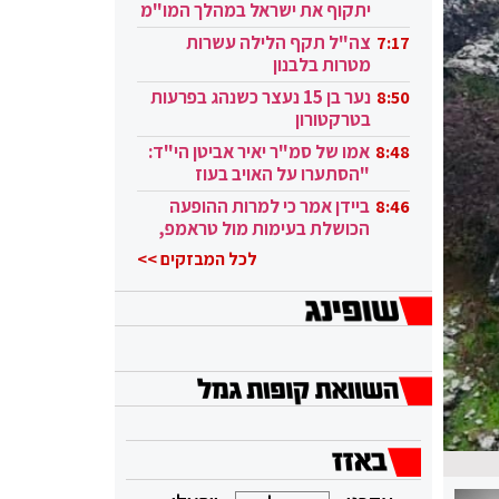
יתקוף את ישראל במהלך המו"מ
בקטאר"
צה"ל תקף הלילה עשרות
7:17
מטרות בלבנון
נער בן 15 נעצר כשנהג בפרעות
8:50
בטרקטורון
אמו של סמ"ר יאיר אביטן הי"ד:
8:48
"הסתערו על האויב בעוז
ובגבורה"
ביידן אמר כי למרות ההופעה
8:46
הכושלת בעימות מול טראמפ,
הוא ממשיך
לכל המבזקים >>