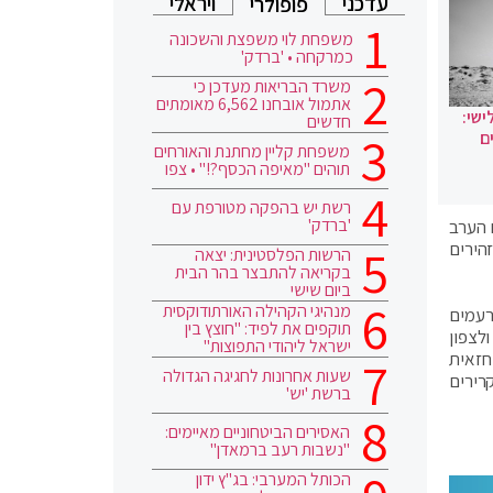
עדכני
ויראלי
פופולרי
משפחת לוי משפצת והשכונה
כמרקחה • 'ברדק'
משרד הבריאות מעדכן כי
אתמול אובחנו 6,562 מאומתים
ישי:
חדשים
ם
משפחת קליין מחתנת והאורחים
תוהים "מאיפה הכסף?!" • צפו
רשת יש בהפקה מטורפת עם
'ברדק'
ם הערב
הירים
הרשות הפלסטינית: יצאה
בקריאה להתבצר בהר הבית
ביום שישי
מנהיגי הקהילה האורתודוקסית
רעמים
תוקפים את לפיד: "חוצץ בין
לצפון
ישראל ליהודי התפוצות"
ב, חזאית
שעות אחרונות לחגיגה הגדולה
רירים
ברשת 'יש'
האסירים הביטחוניים מאיימים:
"נשבות רעב ברמאדן"
הכותל המערבי: בג"ץ ידון