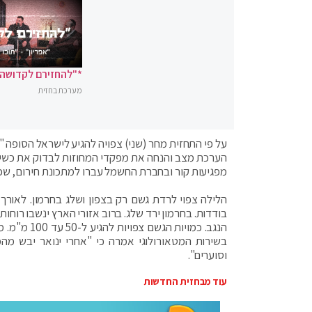
*"להחזירם לקדושה"
מערכת בחזית
על פי התחזית מחר (שני) צפויה להגיע לישראל הסופה "ב
הערכת מצב והנחה את מפקדי המחוזות לבדוק את כשירו
מפגיעות קור ובחברת החשמל עברו למתכונת חירום, שכו
הלילה צפוי לרדת גשם רק בצפון ושלג בחרמון. לאורך 
בודדות. בחרמון ירד שלג. ברוב אזורי הארץ ינשבו רוח
הנגב. כמוי
בשירות המטאורולוגי אמרה כי "אחרי ינואר יבש מהמ
וסוערים".
עוד מבחזית החדשות