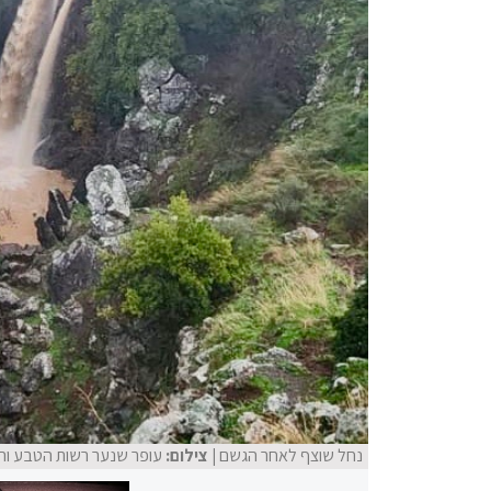
נחל שוצף לאחר הגשם
| צילום:
עופר שנער רשות הטבע וה