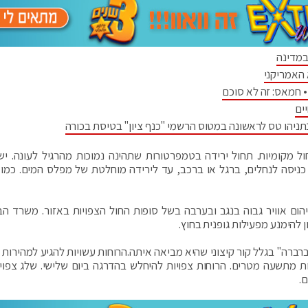
במדינה
 האמריקני
 חמאס: זה לא סוכם
ים
יהו טס לראשונה במטוס הרשמי "כנף ציון" בטיסת בכורה
חול מקומיות. תחול ירידה בטמפרטורות שתהינה נמוכות מהרגיל לעונה. י
 כניסה לנחלים, ברגל או ברכב, עד לירידה מוחלטת של מפלס המים. כמו כ
ם אוויר גבוה בנגב ובערבה בשל סופות החול הצפויות באזור. משרד הב
ן להימנע מפעילות גופנית בחוץ.
רברה" בגלל קור קיצוני שהיא מביאה איתה.הרוחות עשויות להגיע למהירות 
פחות מתשעה מטרים. הרוחות צפויות להיחלש בהדרגה ביום שלישי. שלג צפוי
.