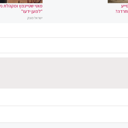
ייע
מוטי שטיינמץ ומקהלת נ
וחרדה?
"למען ידעו"
ישראל מונק