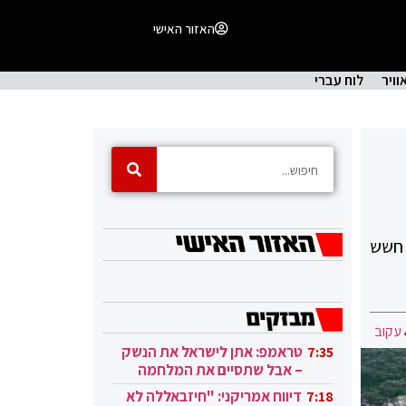
האזור האישי
וויר
לוח עברי
 חשש
עקוב
טראמפ: אתן לישראל את הנשק
7:35
– אבל שתסיים את המלחמה
בעזה
דיווח אמריקני: "חיזבאללה לא
7:18