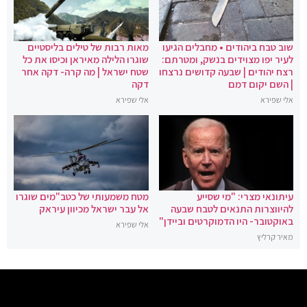
שוב טבח ביהודים • מחבלים הגיעו
מאות רבות של טילים בליסטיים
לעיר יפו מצוידים בנשק, ומטרתם:
שוגרו הלילה מאיראן וכיסו את כל
רצח יהודים | שבעה קדושים נרצחו
שטח ישראל | מה קרה- דקה אחר
| השם יקום דמם
דקה
אלי שפירא
אלי שפירא
עיתונאי מצרי: "מי שסייע
מטח משמעותי של כטב"מים שוגרו
להיווצרות התנאים לטבח שבעה
אל עבר ישראל מכיוון עיראק
באוקטובר- היו הדמוקרטים וביידן"
אלי שפירא
מאיר קרליץ