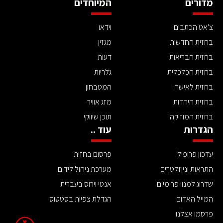
מדורים
המיוחדים
צ'אט הכתבים
וידאו
בחזית החדשות
מגזין
בחזית הבריאות
דעות
בחזית הכלכלית
גלריות
בחזית לאישה
המטבחון
בחזית היהדות
מזג אוויר
בחזית המוזיקה
תוכן שיווקי
הגדרות
עוד ..
עדכון פרופיל
פרסום בחזית
התראות וניוזלטרים
מערכת ניהול לידים
שדרוג למנוי פרימיום
אנטי וירוס בעברית
המייל האדום
הגדלת צפיות בסטטוס
פרסמו אצלנו