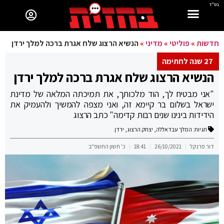
בס"ד
חדשות
»
פוליטי
»
מדיני
»
הנשיא הרצוג שלח אגרת ברכה למלך ירדן
27 שנה לחתימה
הנשיא הרצוג שלח אגרת ברכה למלך ירדן
"אני מבטיח לך, הוד מלכותך, את תמיכתה המלאה של מדינת
ישראל בשלום בר קיימא זה, ואני מצפה להמשיך ולהעמיק את
הידידות בינינו שנים רבות קדימה" כתב הרצוג
תגיות:
המלך עבדאללה
,
יצחק הרצוג
,
ירדן
דור פרנקל
26/10/2021
18:41
כ' חשון התשפ"ב