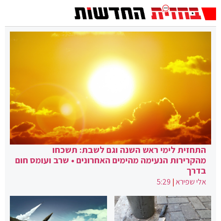
התחזית לימי ראש השנה וגם לשבת: תשכחו
מהקרירות הנעימה מהימים האחרונים • שרב ועומס חום
בדרך
אלי שפירא
|
5:29