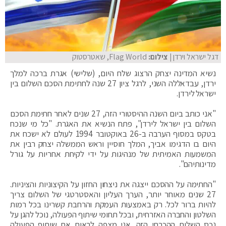
דגל ישראל וירדן
| צילום:
Flag World, שאטרסטוק
נשיא המדינה יצחק הרצוג שלח היום, (שלישי) אגרת ברכה למלך
ירדן, עבדאללה השני, לרגל ציון 27 שנה לחתימת הסכם השלום בין
ישראל לירדן.
"אני כותב ביום השנה ההיסטורי הזה, 27 שנים לאחר חתימת הסכם
השלום בין ישראל לירדן", פתח הנשיא את האגרת. "כל מי שנכח
בטקס במסוף הערבה ב-26 באוקטובר 1994 לעולם לא ישכח את
היום בו הדגימו אביך, המלך חוסיין וראש הממשלה יצחק רבין את
המשמעות האמיתית של מנהיגות על ידי לקיחת אחריות על גורל
מדינותיהם".
"החתימה על ההסכם ייצגה את ניצחון החזון על הקיצוניות והציניות.
27 שנים מאוחר יותר, הערך העליון והאסטרטגי של השלום צריך
להיות ברור לכל. רק באמצעות העמקת והרחבת קשרינו בכל רמות
השלטון והחברה האזרחית, ובכל תחומי שיתוף הפעולה, נוכל להגן על
נכס השלום ההכרחי הזה. אני מצפה לראות את שיתוף הפעולה