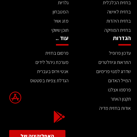
בחזית הכלכלית
גלריות
בחזית לאישה
המטבחון
בחזית היהדות
מזג אוויר
בחזית המוזיקה
תוכן שיווקי
הגדרות
עוד ..
עדכון פרופיל
פרסום בחזית
התראות וניוזלטרים
מערכת ניהול לידים
שדרוג למנוי פרימיום
אנטי וירוס בעברית
המייל האדום
הגדלת צפיות בסטטוס
פרסמו אצלנו
תקנון האתר
אודות בחזית מדיה
האפליקציה של