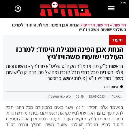
בס"ד
חדשות
»
חדשות חרדים
»
הנחת אבן הפינה ומגילת היסוד: למרכז
העולמי ישועות משה ויז'ניץ
תיעוד
הנחת אבן הפינה ומגילת היסוד: למרכז
העולמי ישועות משה ויז'ניץ
בראשות כ"ק מרן אדמו"ר הקוה"ט שליט"א מויז'ניץ • בהשתתפות
אלפי חסידים מכל רחבי תבל לזכרו נצח של מרן הרה"ק ה"ישועות
משה" מויז'ניץ זי"ע | צילום: יהושע פרוכטר
תגיות:
ויזניץ
יענקי בלוך
15/09/2023
05:49
כ"ט אלול התשפ"ג
במעמד אלפי חסידי ויז'ניץ אשר באים בהמוניהם מכל רחבי תבל
להסתופף בחצר הקודש ויז'ניץ לקראת ראש השנה בית המדרש הגדול
במרכז חסידי ויז'ניץ, יתקיים הערב מעמד הנחת אבן הפינה ומגילת
היסוד לבניין המרכז העולמי ישועות משה, ההולך ונבנה בס"ד