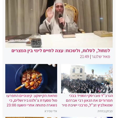
למחול, לסלוח, ולשכוח: עצה לחיים לימי בין המצרים
מאיר שלנגר
|
21:49
הגרב"ד פוברסקי הספיד בבכי
מחאת הקישקע: קיצוניים התפרעו
תמרורים את הגאון רבי אברהם
מול מסעדת צ'ולנט בירושלים, כי
שמואלביץ זצ"ל, מרבני ישיבת מיר
נשארה פתוחה אחרי השעה 23:00
מבזקן בחזית
אלי שפירא