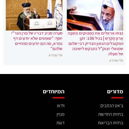
נִצְּחוּ אֶרְאֶלִּים אֶת הַמְּצוּקִים וְנִשְׁבָּה
סערה סביב דבריו של מרן הגר"י
אֲרוֹן הַקֹּדֶשׁ | בגיל 106: זקן
יוסף: "שופטים שלא יודעים דף
המקובלים הגאון הצדיק רבי שלום
גמרא, מה הם יודעים מהחיים
שמואלי זצוק”ל נתבקש לישיבה
שלהם"
של מעלה
אלי שפירא
אלי שפירא
מדורים
המיוחדים
צ'אט הכתבים
וידאו
בחזית החדשות
מגזין
בחזית הבריאות
דעות