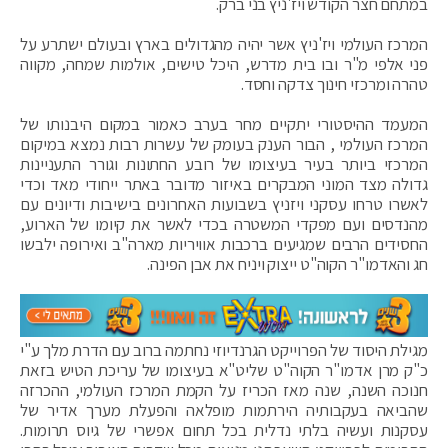
במתחם חצר הקודש ויז'ניץ בני ברק.
המרכז העולמי ויז'ניץ אשר יהיה מהגדולים בארץ ובעולם ישתרע על
פני אלפי מ"ר ובו בית מדרש, היכל טישים, אולמות שמחה, מקווה
טהרה ומרכזי חינוך צדקה וחסד.
המעמד ההיסטורי יתקיים מחר בערב כאמור במקום היבנותו של
המרכז העולמי , הבור הענק בעומק של עשרות רבות נמצא במיקום
המרכזי ביותר בעיר בעיצומו של רובע החתונות וגורר התעניינות
גדולה מצד המוני המבקרים באיזור מדובר באתר ייחודי מאד וכדי
לאשרו טרחו עסקני ויזניץ בשבועות האחרונים בישיבות ודיונים עם
מהנדסים ועם מפקדי המשטרה בכדי לאשר את קיומו של הארוע,
החסידים הרבים שמגיעים ברכבות אוויריות מארה"ב ואירופה ילבשו
חג והאדמו"ר הקוה"ט ייצוק ויניח את אבן הפינה.
מגילת היסוד של הפרוייקט הגרנדיוזי נחתמה ברוב עם הדרת מלך ע"י
כ"ק מרן אדמו"ר הקוה"ט שליט"א בעיצומו של עריכת הטיש בזאת
חנוכה השנה, שנה מאז הכריז על הקמת המרכז העולמי, ההכרזה
שהביאה בעקבותיה הירתמות מופלאה והפעלת מערך אדיר של
עסקנות ועשיה בלתי נדלית בכל תחום אפשרי של גיוס תרומות.