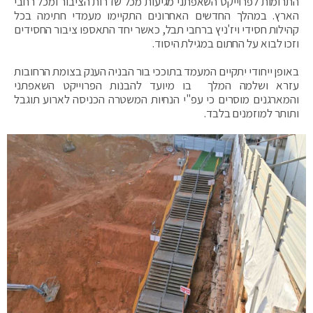
התרומות לפרוייקט השאפתני מגיעות מכל שדרות הציבור ומכל רחבי
הארץ. במהלך החדשים האחרונים התקיימו מעמדי חתימה בכל
קהילות חסידי ויז'ניץ ברחבי תבל, כאשר יחד התאספו ציבור החסידים
וזכו לבוא על החתום במגילת היסוד.
באופן ייחודי יתקיים המעמד בתוככי בור הבניה הענק בצומת הרחובות
עזרא ושלמה המלך בו מיועד להבנות הפרוייקט השאפתני
והמארגנים מוסרים כי עפ"י הנחיות המשטרה הכניסה לארוע תוגבל
ותותר למוזמנים בלבד.