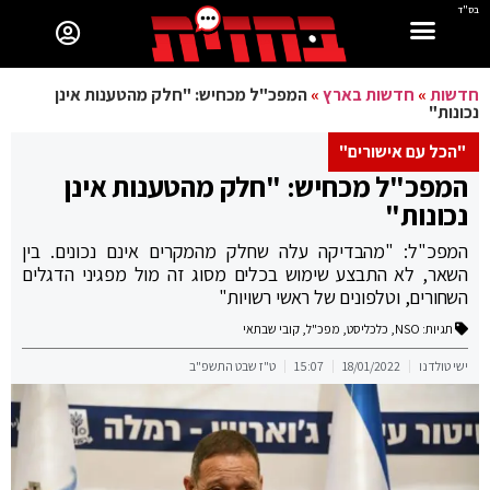
בס"ד
חדשות
»
חדשות בארץ
»
המפכ"ל מכחיש: "חלק מהטענות אינן
נכונות"
"הכל עם אישורים"
המפכ"ל מכחיש: "חלק מהטענות אינן
נכונות"
המפכ"ל: "מהבדיקה עלה שחלק מהמקרים אינם נכונים. בין
השאר, לא התבצע שימוש בכלים מסוג זה מול מפגיני הדגלים
השחורים, וטלפונים של ראשי רשויות"
תגיות:
NSO
,
כלכליסט
,
מפכ"ל
,
קובי שבתאי
ישי טולדנו
18/01/2022
15:07
ט"ז שבט התשפ"ב