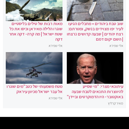
שוב טבח ביהודים • מחבלים הגיעו
מאות רבות של טילים בליסטיים
לעיר יפו מצוידים בנשק, ומטרתם:
שוגרו הלילה מאיראן וכיסו את כל
רצח יהודים | שבעה קדושים נרצחו
שטח ישראל | מה קרה- דקה אחר
| השם יקום דמם
דקה
אלי שפירא
אלי שפירא
עיתונאי מצרי: "מי שסייע
מטח משמעותי של כטב"מים שוגרו
להיווצרות התנאים לטבח שבעה
אל עבר ישראל מכיוון עיראק
באוקטובר- היו הדמוקרטים וביידן"
אלי שפירא
מאיר קרליץ