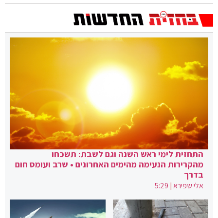
התחזית לימי ראש השנה וגם לשבת: תשכחו
מהקרירות הנעימה מהימים האחרונים • שרב ועומס חום
בדרך
אלי שפירא
|
5:29