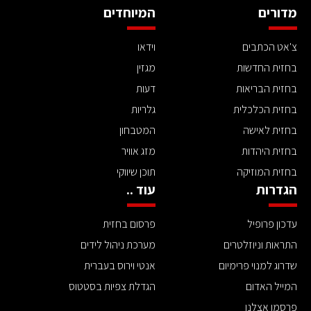
מדורים
המיוחדים
צ'אט הכתבים
וידאו
בחזית החדשות
מגזין
בחזית הבריאות
דעות
בחזית הכלכלית
גלריות
בחזית לאישה
המטבחון
בחזית היהדות
מזג אוויר
בחזית המוזיקה
תוכן שיווקי
הגדרות
עוד ..
עדכון פרופיל
פרסום בחזית
התראות וניוזלטרים
מערכת ניהול לידים
שדרוג למנוי פרימיום
אנטי וירוס בעברית
המייל האדום
הגדלת צפיות בסטטוס
פרסמו אצלנו