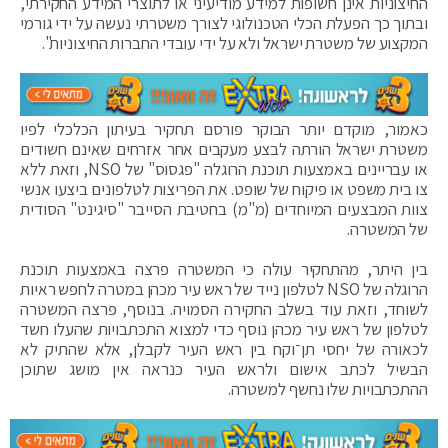
החיצוניות אינן חשופות למידע מודיעיני או לתוצרי המידע החקירתי,
ובתוך כך הפעלת הכלי הטכנולוגי לצורך משטרתי נעשה על ידי גורמי
המקצוע של משטרת ישראל ולא על ידי עובדי החברות החיצוניות".
כאמור, מוקדם יותר הבוקר פורסם תחקיר בעיתון הכלכלי לפיו
משטרת ישראל הורתה לבצע מעקבים אחר אזרחים שאינם חשודים
או עבריינים באמצעות תוכנת הרוגלה "פגסוס" של NSO, וזאת ללא
צו בית משפט או פיקוח של שופט. את הפריצות לטלפונים ביצעו אנשי
צוות המבצעים המיוחדים (מ"מ) בחטיבת הסייבר "סיגינט" הסודית
של המשטרה.
בין היתר, מהתחקיר עולה כי המשטרה פרצה באמצעות תוכנת
הרוגלה של NSO לטלפון נייד של ראש עיר מכהן במטרה לחפש ראיות
לשוחד, וזאת עוד בשלב החקירה הסמויה. בנוסף, פרצה המשטרה
לטלפון של ראש עיר מכהן נוסף כדי למצוא התכתבויות שהעלו חשד
לכאורה של יחסי תן־וקח בין ראש העיר לקבלן, אלא שהתיק לא
הבשיל לכתב אישום ולראש העיר כנראה אין מושג שתוכן
ההתכתבויות שלו נחשף למשטרה.