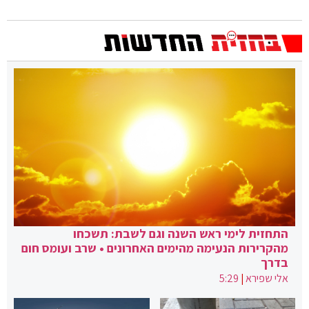
התחזית לימי ראש השנה וגם לשבת: תשכחו
מהקרירות הנעימה מהימים האחרונים • שרב ועומס חום
בדרך
אלי שפירא
|
5:29