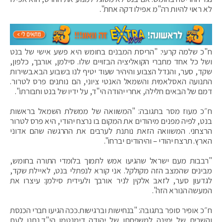
לא ראוי להיות רה"מ אפילו דקה אחת".
ח"כ שלמה קרעי: "הריסת המבנים בחומש היא פשע אישי של בנט
ושל כל אחד מחברי הקואליציה הבזויים שלו. סילמן, אורבך, כלפון,
שקד, סער, והנדל הצבוע והיהיר שעוד יטיף לנו בשבוע הבא.בשירות
התנועה האסלאמית והשמאל האנטי ציוני, הם נותנים פרס לטרור.
דמם של הבאים חלילה, אחרי יהודה הי"ד, על ידיו של בנט וחבורתו".
ח״כ מעוז מסר בתגובה: "המשוואה של ממשלת השמאל בראשות
בנט, לפיה מפנים מיהודים את המקום בו נרצח יהודי, היא פרס לטרור
הרצחני. המשוואה הזאת נותנת לערבים את ההרגשה שהם אדוני
הארץ. תרצח יהודי – והיהודים יברחו".
"רבבות מעם ישראל שהגיעו אמש לתמוך בלומדי התורה בחומש,
מבינים שהמצב הזה מקולקל. אני קורא לנפתלי בנט, לאיילת שקד,
לגדעון סער, לזאב אלקין לניר אורבך ולעידית סילמן: עיצרו את
המעשה הנורא הזה".
ח״כ אופיר סופר בתגובה: "בנחישות וברגישות.‏ככה הגיעו חברי הכנסת
והשרים של ימינה למשפחתו של יהודה דימנטמן הי"ד.‏נתנו לעם