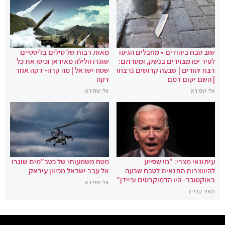
שוב טבח ביהודים • מחבלים הגיעו
מאות רבות של טילים בליסטיים
לעיר יפו מצוידים בנשק, ומטרתם:
שוגרו הלילה מאיראן וכיסו את כל
רצח יהודים | שבעה קדושים נרצחו
שטח ישראל | מה קרה- דקה אחר
| השם יקום דמם
דקה
אלי שפירא
אלי שפירא
עיתונאי מצרי: "מי שסייע
מטח משמעותי של כטב"מים שוגרו
להיווצרות התנאים לטבח שבעה
אל עבר ישראל מכיוון עיראק
באוקטובר- היו הדמוקרטים וביידן"
אלי שפירא
מאיר קרליץ