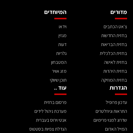
מדורים
המיוחדים
צ'אט הכתבים
וידאו
בחזית החדשות
מגזין
בחזית הבריאות
דעות
בחזית הכלכלית
גלריות
בחזית לאישה
המטבחון
בחזית היהדות
מזג אוויר
בחזית המוזיקה
תוכן שיווקי
הגדרות
עוד ..
עדכון פרופיל
פרסום בחזית
התראות וניוזלטרים
מערכת ניהול לידים
שדרוג למנוי פרימיום
אנטי וירוס בעברית
המייל האדום
הגדלת צפיות בסטטוס