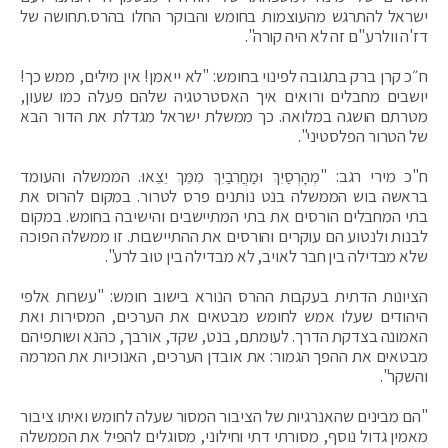
ישראל להתרגש מהעוצמות בחומש והבוקר החלו בהרס.‏תחושה של
דז'ה וו‏לרע"ם זה לא היה קורה".
ח״כ קרן ברק בתגובה לפינוי בחומש: "לא ייאמן! אין מילים, ממש כך!
יושבים מחבלים ורואים איך האסטרטגיה שלהם פעלה כמו שעון,
מטרתם הושגה במלואה. כך ממשלת ישראל מגדלת את הדור הבא
של הטרור הפלסטיני".
ח"כ מירי רגב: "מְהָרְסַיִךְ וּמַחֲרִבַיִךְ מִמֵּךְ יֵצֵאוּ. הממשלה והעומד
בראשה בוש הממשלה בנט נותנים פרס לטרור. במקום להרוס את
בתי המחבלים הורסים את בתי המתיישבים והישיבה בחומש. במקום
לבנות ולנטוע הם עוקרים והורסים את ההתיישבות. זו ממשלה הפוכה
שלא מבדילה בין חבר לאויב, לא מבדילה בין טוב לרע".
הציונות הדתית בעקבות ההרס הנורא בישוב חומש: "עשרות אלפי
היהודים שעלו אמש לחומש מבטאים את הערכים, המסירות ואת
האמונה בצדקת הדרך. לעומתם, בנט, שקד, אורבך, כהנא ושותפיהם
מבטאים את ההפך הגמור: את אובדן הערכים, האנוכיות את המרמה
והשקר".
"הם מבינים שהאנרגיות של הציבור המסור שעלה לחומש ואיתו ציבור
מאמין גדול נוסף, מסורתי דתי וחילוני, מסוגלים להפיל את הממשלה