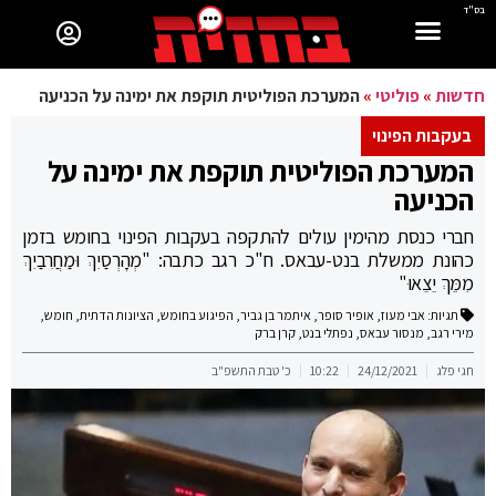
בס"ד
חדשות
»
פוליטי
»
המערכת הפוליטית תוקפת את ימינה על הכניעה
בעקבות הפינוי
המערכת הפוליטית תוקפת את ימינה על
הכניעה
חברי כנסת מהימין עולים להתקפה בעקבות הפינוי בחומש בזמן
כהונת ממשלת בנט-עבאס. ח"כ רגב כתבה: "מְהָרְסַיִךְ וּמַחֲרִבַיִךְ
מִמֵּךְ יֵצֵאוּ"
תגיות:
אבי מעוז
,
אופיר סופר
,
איתמר בן גביר
,
הפיגוע בחומש
,
הציונות הדתית
,
חומש
,
מירי רגב
,
מנסור עבאס
,
נפתלי בנט
,
קרן ברק
חגי פלג
24/12/2021
10:22
כ' טבת התשפ"ב