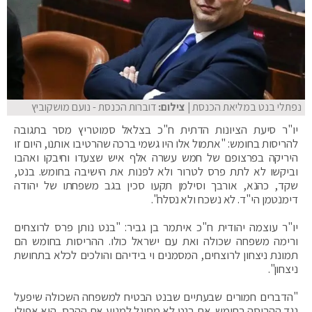
נפתלי בנט במליאת הכנסת
| צילום:
דוברות הכנסת - נועם מושקוביץ
‏יו"ר סיעת הציונות הדתית ח"כ בצלאל סמוטריץ מסר בתגובה
להריסות בחומש: "אתמול אלו היו גשמי ברכה שהרטיבו אותנו, היום זו
היריקה בפרצופם של חמש עשרה אלף איש שצעדו וחיבקו ואהבו
וביקשו לא לתת פרס לטרור ולא לפנות את הישיבה בחומש. בנט,
שקד, כהנא, אורבך וסילמן תקעו סכין בגב משפחתו של יהודה
דימנטמן הי"ד. לא נשכח ולא נסלח".
יו"ר עוצמה יהודית ח"כ איתמר בן גביר: "בנט נותן פרס לרוצחים
ורימה משפחה שכולה ואת עם ישראל כולו. ההריסות בחומש הם
תמונת ניצחון לרוצחים, המסמנים וי בידיהם והולכים לכלא בתחושת
ניצחון".
"הדברים חמורים שבעתיים שבנט הבטיח למשפחה השכולה שיפעל
נגד ההריסה בחומש. אם בנט לא מסוגל למנוע את ההרס, הוא אפילו