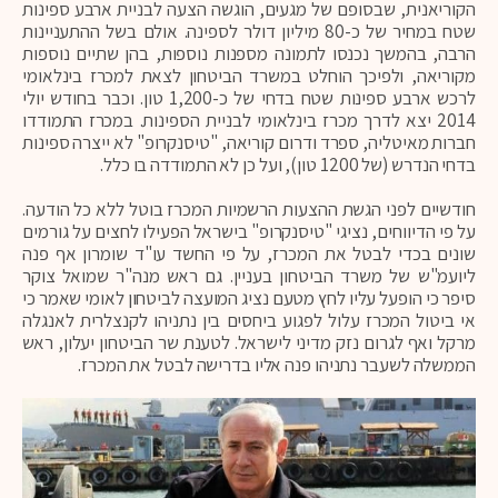
הקוריאנית, שבסופם של מגעים, הוגשה הצעה לבניית ארבע ספינות
שטח במחיר של כ-80 מיליון דולר לספינה. אולם בשל ההתעניינות
הרבה, בהמשך נכנסו לתמונה מספנות נוספות, בהן שתיים נוספות
מקוריאה, ולפיכך הוחלט במשרד הביטחון לצאת למכרז בינלאומי
לרכש ארבע ספינות שטח בדחי של כ-1,200 טון. וכבר בחודש יולי
2014 יצא לדרך מכרז בינלאומי לבניית הספינות. במכרז התמודדו
חברות מאיטליה, ספרד ודרום קוריאה, "טיסנקרופ" לא ייצרה ספינות
בדחי הנדרש (של 1200 טון), ועל כן לא התמודדה בו כלל.
חודשיים לפני הגשת ההצעות הרשמיות המכרז בוטל ללא כל הודעה.
על פי הדיווחים, נציגי "טיסנקרופ" בישראל הפעילו לחצים על גורמים
שונים בכדי לבטל את המכרז, על פי החשד עו"ד שומרון אף פנה
ליועמ"ש של משרד הביטחון בעניין. גם ראש מנה"ר שמואל צוקר
סיפר כי הופעל עליו לחץ מטעם נציג המועצה לביטחון לאומי שאמר כי
אי ביטול המכרז עלול לפגוע ביחסים בין נתניהו לקנצלרית לאנגלה
מרקל ואף לגרום נזק מדיני לישראל. לטענת שר הביטחון יעלון, ראש
הממשלה לשעבר נתניהו פנה אליו בדרישה לבטל את המכרז.