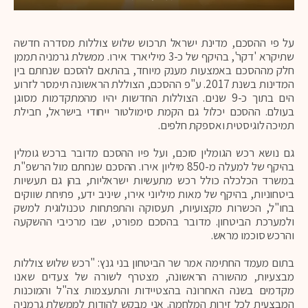
על פי ההסכם, מדינת ישראל תרכוש שלוש צוללות מסדרה חדשה
שתיקרא 'דקר', בהיקף של כ-3 מיליארד אירו. ממשלת גרמניה תממן
חלק מההסכם באמצעות מענק מיוחד, בהתאם להסכם שנחתם בין
המדינות בשנת 2017. ע"פ ההסכם, הצוללת הראשונה תימסר לזרוע
הים בתוך כ-9 שנים. הצוללות החדשות יהיו מהמתקדמות מסוגן
בעולם. ההסכם יכלול גם הקמת סימולטור ייחודי בישראל, חבילת
תמיכה לוגיסטית ואספקת חלפים.
גם נושא רכש הגומלין סוכם, ועל פיו ההסכם מדובר ברכש גומלין
בהיקף של למעלה מ-850 מיליון אירו. ההסכם שנחתם מול הרשפ"ת
במשרד הכלכלה כולל רכש מתעשיות ישראליות, בהן גם תעשיות
ביטחוניות, בהיקף של מאות מיליוני אירו, שיניב ידע, פתיחת שווקים
בחו"ל, הכשרות מקצועיות, תעסוקה והתפתחות טכנולוגית למשק
ולמערכת הביטחון. מדובר בהסכם מפורט, שבו מרכיבי ההשקעה
והרכש סוכמו מראש.
בתום מעמד החתימה אמר שר הביטחון בני גנץ: "רכש שלוש צוללות
מבצעיות, מהשורה הראשונה, מצטרף לשורה של צעדים שאנו
מקדמים בשנה האחרונה בהצטיידות והתעצמות צה"ל והמוכנות
המבצעית לכל זירות המלחמה. אני מבקש להודות לממשלת גרמניה