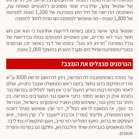
של שמואל צוקר, שלדבריו שמר מסמכים רלוונטיים מאותה עת,
השתנתה הדרישה של חיל הים מספינות של 1,200 טונות לספינות
של 1,800 טונות – מה שאפשר למספנה הגרמנית לחזור לתמונה.
שמואל צוקר אישר בזמנו בשיחה לידיעות אחרונות כי הוא אכן חש
חשד כבד לאי סדרים, שכן השינויים התכופים בנפח ובדרישות של
גודל הספינה "הריחו לא טוב". בסופו של דבר כאמור זכו הגרמנים
במכרז והספינות שחיל הים מקבל היום הן במשקל 2,000 טונות.
הגרמנים מנצלים את המצב?
עד מהרה כשהתפוצצה לה הפרשה, ניתן לה השם פרשת 3000 ע"ש
סדרת התיקים בהם נחשד בזמנו ראש הממשלה שעבר נתניהו, אולם
לאחר חקירות רבות הודיע היועמ"ש כי אין חשד לפלילים בפרשה נגד
נתניהו אולן כן הוגשו מספר כתבי אישום נגד המעורבים בפרשה. בין
היתר נגד מיקי גנור, ששימש סוכן תאגיד טיסנקרופ בישראל, אבריאל
בר יוסף, אז המשנה לראש המל"ל, דוד שרן ששימש מנהל לשכת
ראש הממשלה, אליעזר (מודי) זנדברג לשעבר יו"ר קרן היסוד, איש
העסקים שי ברוש, היועץ הפוליטי רמי טייב, ויועץ התקשורת צחי ליבר.
אלה מואשמים בעבירות שוחד והלבנת הון, וחלקם גם במרמה והפרת
אמונים.