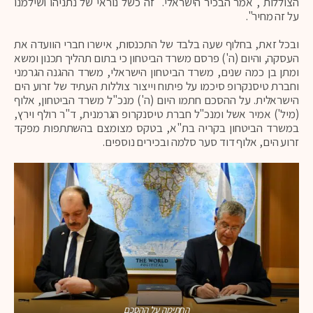
הצוללות", אמר הבכיר הישראלי. "זה כשל נוראי של נתניהו ושילמנו
על זה מחיר".
ובכל זאת, בחלוף שעה בלבד של התכנסות, אישרו חברי הוועדה את
העסקה, והיום (ה') פרסם משרד הביטחון כי בתום תהליך תכנון ומשא
ומתן בן כמה שנים, משרד הביטחון הישראלי, משרד ההגנה הגרמני
וחברת טיסנקרופ סיכמו על פיתוח וייצור צוללות העתיד של זרוע הים
הישראלית. על ההסכם חתמו היום (ה') מנכ"ל משרד הביטחון, אלוף
(מיל') אמיר אשל ומנכ"ל חברת טיסנקרופ הגרמנית, ד"ר רולף וירץ,
במשרד הביטחון בקריה בת"א, בטקס מצומצם בהשתתפות מפקד
זרוע הים, אלוף דוד סער סלמה ובכירים נוספים.
החתימה על ההסכם