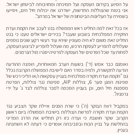
על הסיוע בקידום העסקה ועל תמיכתה ומחויבותה לביטחון ישראל.
אני בטוח שהצוללות החדשות, ישדרגו את יכולות חיל הים, ויסייעו
בשמירה על העליונות הביטחונית של ישראל במרחב".
אז בכל זאת למה החליט ראש הממשלה בנט לעכב את הקמת ועדת
החקירה הממלכתית בשבוע שעבר? בכירים ישראלים טענו כי בנט
החליט זאת משום לא היה מעוניין שיהיו עוד רעשי רקע שונים נוספים
שעלולים להפריע לעסקת הרכש, מה שעלול להפריע לביצוע העסקה,
לפחות עד שכל הפרטים של העסקה לפרטיה יסגרו מול הגרמנים.
ואומנם כבר אמש (ד') בשעות הערב המאוחרות, הופצה ההודעה
הודעה לתקשורת, ולפיה בסדר היום לישיבת הממשלה הקרובה נכלל
גם "הקמת ועדת חקירה ממלכתית בעניין עסקאות ו/או הליכי רכש של
ספינות המגן סער 6, צוללות AIP, ספינות נגד צוללות, הפרטת
מספנות חיל הים, וכן בעניין הסכמה למכר צוללות לצד ג' על ידי
גרמניה".
במקביל דווח הבוקר (ה') כי שרת הפנים איילת שקד תצביע נגד
הקמת ועדת חקירה לפרשת הצוללות בישיבת הממשלה ביום ראשון
הקרוב. שקד חושבת כי ועדה כזו רק תחליש את הדרג המדיני
בהחלטות על בניין הכוח ובסביבתה אומרים כי דעתה לא השתנתה
בעניין.