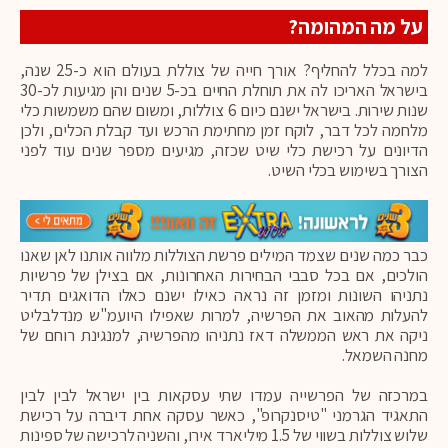
על מה המהומה?
למה בכלל להחליף? אורך חייה של צוללת בעולם הוא כ-25 שנה,
בישראל האריכו לה את תוחלת החיים בכ-5 שנים והן מגיעות לכ-30
שנות שירות. בישראל ישנם כיום 6 צוללות, ומשום שהם משמשות כלי
מלחמה לכל דבר, לוקח זמן מחתימת הרכש ועד קבלת הכלים, ולכן
הדיונים על רכישת כלי שיט שכזה, מגיעים מספר שנים עוד לפני
הצורך בשימוש בכלי השיט.
כבר כמה שנים שצמד המילים פרשת הצוללות מלווה אותנו לאן שאנו
הולכים, אם בכל סבבי הבחירות האחרונות, אם בצילן של פרשיות
נתניהו השונות ומזמן זה נראה כאילו ישנם כאלו הדואגים תדיר
להעלות מהאוב את הפרשיה, למרות שאפילו היועמ"ש מנדלבליט
ניקה את ראש הממשלה דאז נתניהו מהפרשיה, למנגינת רוחם של
מחנה השמאל.
במרכזה של הפרשייה עמדו שתי עסקאות בין ישראל לבין לבין
התאגיד הגרמני "טיסנקרופ", כאשר עסקה אחת דיברה על רכישת
שלוש צוללות בשווי של 1.5 מיליארד אירו, והשניה לרכישה של ספינות