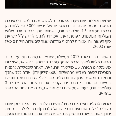
בנימין נתניהו
שלוש הצוללות שהתייקרו מצטרפות לשלוש שכבר נמכרו למערכת
הביטחון מהמספנה הזכורות מהסיפור של פרשת 3000. הצוללות ההן
נרכשו תמורת 1.5 מיליארד יורו, ושתיים מהן כבר סופקו. שלוש
הצוללות הנוספות, לעומת זאת, אמורות להגיע לידי צה"ל לקראת
סוף העשור, והן אמורות להחליף צוללות ישנות שבשירות חיל הים מאז
שנת 2000.
כאמור, כבר בשנת 2017 ממשלות ישראל וגרמניה חתמו על מזכר
הבנות שלפיו לצורך הרכש הנוסף משרד הביטחון ירכוש את הצוללות
מטינסקרופ תמורת 1.8 מיליארד יורו. זאת, לאחר שממשלת גרמניה
הסכימה לשאת בשליש מהתשלום (600 מיליון יורו), אולם ככל שהלך
והתקדם המשא ומתן עם הגרמנים כבר לפני כמה חודשים הודיעו
במשרד הביטחון כי הגרמנים הקפיצו את דרישתם הכספית לכ-3
מיליארד יורו, בעוד שממשלת גרמניה לא עדכנה את אחוז הסבסוד
בהתאם.
מדוע הגרמנים העלו את המחיר? הסיבה אינה ידועה, מאוד יתכן שהם
פשוט מנצלים את העובדה כי ישראל סגרה קניה מבלי לקבוע מחיר.
יתכן מאוד כי ישנם גם שיקולים אסטרטגיים אחרים הנסתרים מהעין,