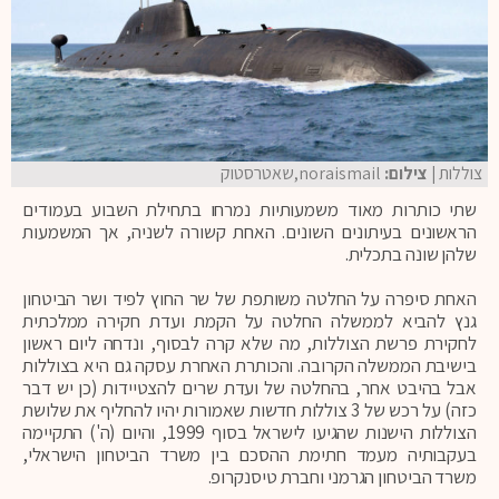
צוללות
| צילום:
noraismail,שאטרסטוק
שתי כותרות מאוד משמעותיות נמרחו בתחילת השבוע בעמודים
הראשונים בעיתונים השונים. האחת קשורה לשניה, אך המשמעות
שלהן שונה בתכלית.
האחת סיפרה על החלטה משותפת של שר החוץ לפיד ושר הביטחון
גנץ להביא לממשלה החלטה על הקמת ועדת חקירה ממלכתית
לחקירת פרשת הצוללות, מה שלא קרה לבסוף, ונדחה ליום ראשון
בישיבת הממשלה הקרובה. והכותרת האחרת עסקה גם היא בצוללות
אבל בהיבט אחר, בהחלטה של ועדת שרים להצטיידות (כן יש דבר
כזה) על רכש של 3 צוללות חדשות שאמורות יהיו להחליף את שלושת
הצוללות הישנות שהגיעו לישראל בסוף 1999, והיום (ה') התקיימה
בעקבותיה מעמד חתימת ההסכם בין משרד הביטחון הישראלי,
משרד הביטחון הגרמני וחברת טיסנקרופ.