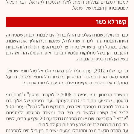
למכור למצרים צוללות דומות לאלה שנמכרו לישראל, דבר העלול
לפגוע ביתרון הצבאי של ישראל.
קשר לא כשר
כבר מתחילת שנות האלפיים החלו בחיל הים לבנות תכנית שמטרתה
הייתה הכנסת סטי"לים חדשות לחיל, שאמורות להחליף את הישנות.
אולם כמו כל דבר בישראל בין הרצוי למצוי הפער הינו גדול והתכניות
התעכבו, הן בשל מחלוקות פנימיות בדבר אופי הספינה הדרושה וכן
בשל העלות הכספית הגבוהה.
כך עד שנת 2012, עת התגלו להן מאגרי הגז אל מול חופי ישראל,
ומהר מאוד הבינו במשרד הביטחון כי יצטרכו להתחיל ולשמור גם על
מתקנים אלו והשמיכה הקיימת אינה מספקת לכסות את הכל.
במשרד הבטחון יזמו פנייה ב-2006 ל"לוקהיד מרטין" ו"נורת'רופ
גראמן", שהציעו מחיר די גבוה לעסקה, עם כניסתו של אלוף רם
רוטברג לתפקידו כמפקד חיל הים, התבקש תא"ל (מיל') עמרי דגול
לנצל את קשריו ולקשר בין חיל הים ומשרד הביטחון למספנות
"יונדאי" בקוריאה, שם ישנה מספנה גדולה עם 20 אלף עובדים, לשם
בדיקת היתכנות לבניית ארבע ספינות מגן לחיל הים.
עד מהרה הקשר נוצר והתנהלו מגעים ישירים בין חיל הים למספנה