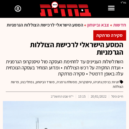
בס"ד
חדשות
»
צבא וביטחון
»
המסע הישראלי לרכישת הצוללות הגרמניות
סקירה מרתקת
המסע הישראלי לרכישת הצוללות
הגרמניות
השתלשלות העניינים עד לחתימת העסקה מול טיסנקרופ הגרמנית
• ועדת החקירה על רכש הצוללות • ומדוע המחיר בעסקה הנוכחית
עלה באופן דרמטי? • סקירה מרתקת
תגיות:
בנימין נתניהו
,
טיסנקרופ
,
ממשלת גרמניה
,
משרד הביטחון
,
נפתלי בנט
,
פרשת
הצוללות
חיים פסל
20/01/2022
13:15
י"ח שבט התשפ"ב