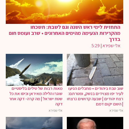
התחזית לימי ראש השנה וגם לשבת: תשכחו
מהקרירות הנעימה מהימים האחרונים • שרב ועומס חום
בדרך
אלי שפירא
|
5:29
שוב טבח ביהודים • מחבלים הגיעו
מאות רבות של טילים בליסטיים
לעיר יפו מצוידים בנשק, ומטרתם:
שוגרו הלילה מאיראן וכיסו את כל
רצח יהודים | שבעה קדושים נרצחו
שטח ישראל | מה קרה- דקה אחר
| השם יקום דמם
דקה
אלי שפירא
אלי שפירא