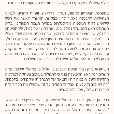
אולם קשה להאמין שערכם יעלה לכדי תוספת משמעותית כזו במחיר.
במערכת הביטחון כאמור, נעתרו לדרישה, וועדת השרים לענייני
הצטיידות התכנסה כאמור לדון בבקשת המשרד לאשר את רכש
שלוש צוללות הנוספות מטיסנקרופ במחיר הגבוה המעודכן, בדיון
השתתפו ראש הממשלה נפתלי בנט, שר החוץ יאיר לפיד, שר הביטחון
בני גנץ, שר האוצר אביגדור ליברמן ושרת הפנים איילת שקד. ואילו
חבר נוסף בוועדה, שר המשפטים גדעון סער, נעדר מהדיון. במהלך
הדיון אנשי משרד הביטחון הציגו את השתלשלות העסקה ואת הצורך
להוציא את העסקה לפועל וזאת למרות הזינוק במחיר. מי שהקשה
עליהם היה דווקא לפיד, שדרש הסברים לפשר הקפיצה במחיר ותהה
מדוע לא היתה לישראל הגמישות לסרב לדרישת תשלום כזו.
העיתונאי ברק רביד פרסם השבוע ב'וואלה' כי במהלך ישיבת ועדת
השרים רמז ראש הממשלה בנט כי התקלות בעיכוב בעסקת הצוללות
החדשה והעלייה במחיר היו תוצאה של התנהלותו של קודמו בתפקיד.
"זה לא טוב ולא נעים אבל זה המחיר על זה שהפילו את הכדור הזה
כבר כמה שנים", אמר בנט לשרים.
רביד אף הוסיף כי בכיר ישראלי שהשתתף בישיבה ציין כי בנט ושאר
השרים הצביעו בעד העסקה מתוך הבנה שאין אלטרנטיבה אחרת.
"זה אחד המחירים של הבלגן שהיה כאן בתקופת נתניהו בנושא