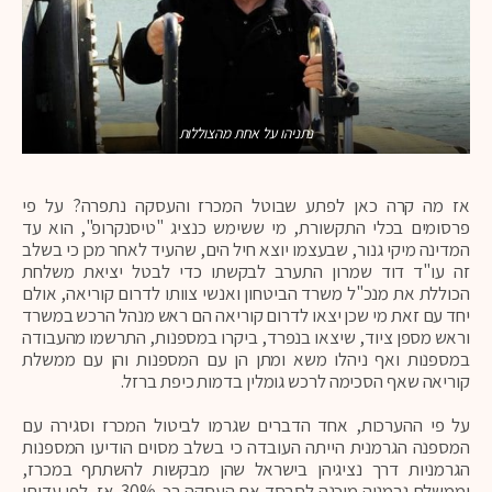
נתניהו על אחת מהצוללות
אז מה קרה כאן לפתע שבוטל המכרז והעסקה נתפרה? על פי
פרסומים בכלי התקשורת, מי ששימש כנציג "טיסנקרופ", הוא עד
המדינה מיקי גנור, שבעצמו יוצא חיל הים, שהעיד לאחר מכן כי בשלב
זה עו"ד דוד שמרון התערב לבקשתו כדי לבטל יציאת משלחת
הכוללת את מנכ"ל משרד הביטחון ואנשי צוותו לדרום קוריאה, אולם
יחד עם זאת מי שכן יצאו לדרום קוריאה הם ראש מנהל הרכש במשרד
וראש מספן ציוד, שיצאו בנפרד, ביקרו במספנות, התרשמו מהעבודה
במספנות ואף ניהלו משא ומתן הן עם המספנות והן עם ממשלת
קוריאה שאף הסכימה לרכש גומלין בדמות כיפת ברזל.
על פי ההערכות, אחד הדברים שגרמו לביטול המכרז וסגירה עם
המספנה הגרמנית הייתה העובדה כי בשלב מסוים הודיעו המספנות
הגרמניות דרך נציגיהן בישראל שהן מבקשות להשתתף במכרז,
וממשלת גרמניה מוכנה לסבסד את העסקה בכ-30%. אז, לפי עדותו