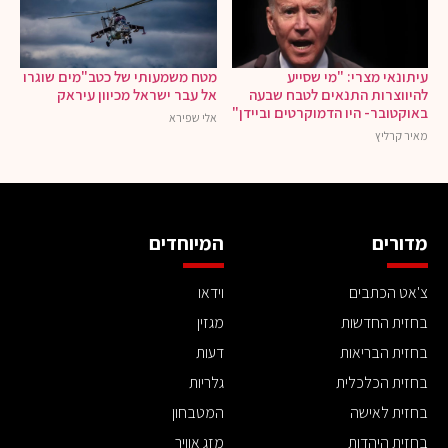
עיתונאי מצרי: "מי שסייע
מטח משמעותי של כטב"מים שוגרו
להיווצרות התנאים לטבח שבעה
אל עבר ישראל מכיוון עיראק
באוקטובר- היו הדמוקרטים וביידן"
אלי שפירא
מאיר קרליץ
מדורים
המיוחדים
צ'אט הכתבים
וידאו
בחזית החדשות
מגזין
בחזית הבריאות
דעות
בחזית הכלכלית
גלריות
בחזית לאישה
המטבחון
בחזית היהדות
מזג אוויר