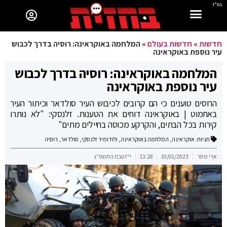
בס"ד
חדשות
»
חדשות בעולם
»
המלחמה באוקראינה: רוסיה בדרך לכבוש
עיר נוספת באוקראינה
המלחמה באוקראינה: רוסיה בדרך לכבוש
עיר נוספת באוקראינה
הרוסים טוענים כי הם קרובים לכיבוש העיר סולדאר וכיתור העיר
באחמוט | באוקראינה דוחים את הטענות. זלנסקי: "לא נותרו
קירות בכל הבתים, והקרקע מכוסה בחיילים מתים"
תגיות:
אוקראינה
,
המלחמה באוקראינה
,
ולודומיר זלנסקי
,
סולדאר
,
רוסיה
ארי מסר
10/01/2023
13:28
י"ז טבת התשפ"ג