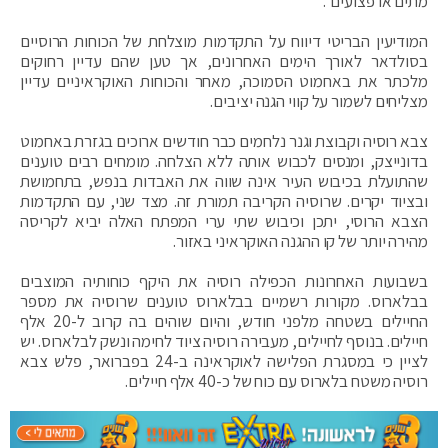
מתים או פצועים".
המודיעין הבריטי דיווח על התקדמות מוצלחת של הכוחות הרוסיים
בסולדאר לאורך הימים האחרונים, אך טען שהם עדיין רחוקים
מלכתר את באחמוט הסמוכה, מאחר והכוחות האוקראיניים עדיין
מצליחים לשמור על קווי הגנה יציבים.
צבא רוסיה וקבוצת וגנר נלחמים כבר חודשים ארוכים בגזרת באחמוט
בדונייצק, ומנסים לכבוש אותה ללא הצלחה. מומחים רבים טוענים
שהתועלת בכיבוש העיר אינה שווה את האבדות בנפש, בתחמושת
ובציוד יקרים. שרוסיה הקריבה תמורת זה. מצד שני, עם התקדמות
הצבא הרוסי, יתכן וכיבוש שתי ערי המפתח האלה יביא לקריסה
מהירה יותר של קו ההגנה האוקראיני באזור.
בשבועות האחרונות הכפילה רוסיה את היקף כוחותיה המוצבים
בבלארוס. מקורות רשמיים בבלארוס טוענים שרוסיה את מספר
החיילים בשטחה מלפני חודש, והיום שוהים בה קרוב ל-20 אלף
חיילים. בנוסף לחיילים, מעבירה רוסיה ציוד לחימה ונשק לבלארוס. יש
לציין כי במסגרת הפלישה לאוקראינה ב-24 בפברואר, פלש צבא
רוסיה משטח בלארוס עם כוח של כ-40 אלף חיילים.