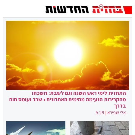
התחזית לימי ראש השנה וגם לשבת: תשכחו
מהקרירות הנעימה מהימים האחרונים • שרב ועומס חום
בדרך
אלי שפירא
|
5:29