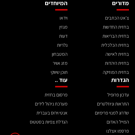
מדורים
המיוחדים
צ'אט הכתבים
וידאו
בחזית החדשות
מגזין
בחזית הבריאות
דעות
בחזית הכלכלית
גלריות
בחזית לאישה
המטבחון
בחזית היהדות
מזג אוויר
בחזית המוזיקה
תוכן שיווקי
הגדרות
עוד ..
עדכון פרופיל
פרסום בחזית
התראות וניוזלטרים
מערכת ניהול לידים
שדרוג למנוי פרימיום
אנטי וירוס בעברית
המייל האדום
הגדלת צפיות בסטטוס
פרסמו אצלנו