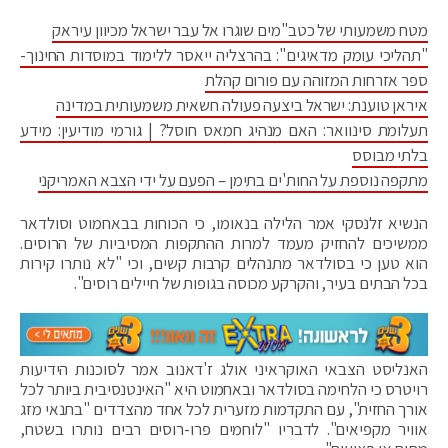
מטח משמעותי של כטב"מים שוגרו אל עבר ישראל מכיוון עיראק
"תהליכי עומק מדאיגים": בהרצליה ייאסר ללימוד במוסדות החינוך-
ספר אזרחות המזוהה עם פורום קהלת
איראן טוענת: ישראל ביצעה פעולה חשאית משמעותית במדינה
תעלומת סינוואר: האם מנהיג חמאס חוסל? | גורמי מודיעין: מידע
בלתי מבוסס
מתקפה נוספת על החות'ים בתימן – הפעם על ידי הצבא האמריקני
הנשיא זלנסקי אמר הלילה בנאומו, כי הכוחות בבאחמוט וסולדאר
ממשיכים להחזיק מעמד למרות ההתקפות המסיביות של הרוסים.
הוא טען כי בסולדאר מתנהלים קרבות קשים, וכי "לא נותרו קירות
בכל הבתים בעיר, והקרקע מכוסה בגופות של חיילים רוסים".
האנליסט הצבאי האוקראיני אולג ז'דאנוב אמר לסוכנות הידיעות
רויטרס כי הלחימה בסולדאר ובאחמוט היא "האינטנסיבית ביותר לכל
אורך החזית", עם התקדמות מזערית לכל אחד מהצדדים "בתנאי מזג
אוויר מקפיאים". לדבריו "לוחמים פרו-רוסים רבים נותרו בשטח,