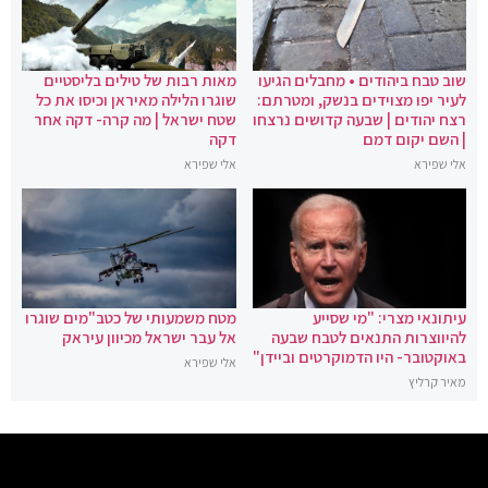
שוב טבח ביהודים • מחבלים הגיעו
מאות רבות של טילים בליסטיים
לעיר יפו מצוידים בנשק, ומטרתם:
שוגרו הלילה מאיראן וכיסו את כל
רצח יהודים | שבעה קדושים נרצחו
שטח ישראל | מה קרה- דקה אחר
| השם יקום דמם
דקה
אלי שפירא
אלי שפירא
עיתונאי מצרי: "מי שסייע
מטח משמעותי של כטב"מים שוגרו
להיווצרות התנאים לטבח שבעה
אל עבר ישראל מכיוון עיראק
באוקטובר- היו הדמוקרטים וביידן"
אלי שפירא
מאיר קרליץ