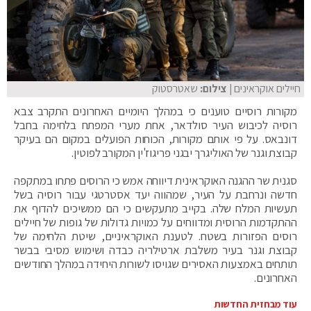
חיילים אוקראינים
| צילום:
שאטרסטוק
מקורות רוסיים טוענים כי במהלך היומיים האחרונים התקרב צבא
רוסיה לכיבוש העיר סולדאר, אחת מערי המפתח בלחימה בחבל
דונבאס. על פי אותם מקורות, הכוחות הפועלים במקום הם בעיקר
קבוצת וגנר של האוליגרך יבגני פריגוז'ין המקורב לפוטין.
סגנית שר ההגנה האוקראינית דיווחה אמש כי הרוסים פתחו במתקפה
חדשה ונרחבת על העיר, שמהווה יעד אסטרטגי עבור רוסיה בשל
תעשיות המלח שלה. בקייב מתעקשים כי הם ממשיכים להדוף את
ההתקדמות הרוסית ומדווחים על כמויות גדולות של גופות של חיילים
רוסים הפזורות בשטח. לטענת האוקראיניים, שיטת הלחימה של
קבוצת וגנר בעיר משלבת ארטילריה כבדה ושימוש מסיבי בבשר
תותחים באמצעות האסירים שגויסו לשורות היחידה במהלך החודשים
האחרונים.
עוד מבחזית החדשות