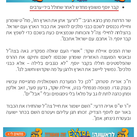
קבר יוסף משופץ מחדש לאחר שחולל בידי ערבים
שר הדתות מתן כהנא הגיב: "'לזרעך אתן את הארץ הזו', מח"ט שומרון
וחייליו נכנסים לשכם כבני מלכים להשיב את כבוד הארץ ועם ישראל.
בהצלחה לחיילי צה"ל והכוחות שנמצאים כעת בשכם כדי לשפץ את
קבר יוסף. ה' אתכם. עם ישראל אתכם".
שרת הפנים איילת שקד: "אשרי העם שאלה מפקדיו. גאה בצה"ל
ובאנשי המועצה האזורית שומרון שנכנסו לשכם ותיקנו את ההרס
שהפלסטינים חוללו בקבר יוסף. "לא כגנבים בלילה – אלא כבני
מלכים". נמשיך ליישב את הארץ ולהגן על מה שקדוש וחשוב לנו".
ח"כ אורית סטרוק: "לכן כל המערכת השמאלנית מתגייסת עכשיו
בענק נגדו. מצופה מנפתלי ‎בנט, איילת שקד,‎ גדעון ‎סער, זאב ‎אלקין
ומתן ‎כהנה לתת לו גב על מלא! בלי גימגומים ובלי "אבל"ים".
יו"ר ש"ס אריה דרעי: "השם ישמור את חייל צה"ל שהחזירו את הכבוד
באור יום ליוסף הצדיק. זכותו תגן עליהם ויעטרם השם בכתר ישועה
ובעטרת ניצחון. אמן".