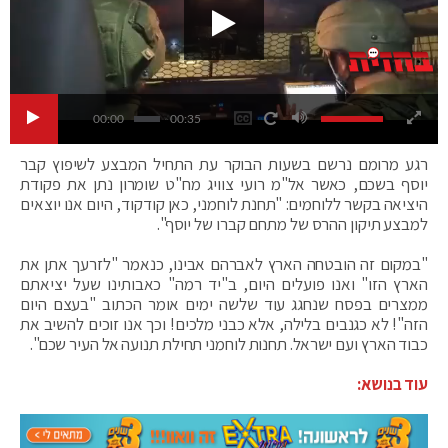
00:00
00:35
רגע מרומם נרשם בשעות הבוקר עת התחיל המבצע לשיפוץ קבר
יוסף בשכם, כאשר אל"מ רועי צוויג מח"ט שומרון נתן את פקודת
היציאה בקשר ללוחמים: "תחנת לוחמני, כאן קודקוד, היום אנו יוצאים
למבצע תיקון ההרס של מתחם קברו של יוסף".
"במקום זה הובטחה הארץ לאברהם אבינו, כנאמר "לזרעך אתן את
הארץ הזו" ואנו פועלים היום, ב"יד רמה" כאבותינו שעל יציאתם
ממצרים בפסח שנחגג עוד שלשה ימים אומר הכתוב "בעצם היום
הזה"! לא כגנבים בלילה, אלא כבני מלכים! וכך אנו זוכים להשיב את
כבוד הארץ ועם ישראל. תחנות לוחמני תחילת תנועה אל העיר שכם".
עוד בנושא: