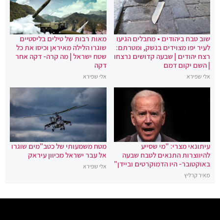
שוב טבח ביהודים • מחבלים הגיעו
מאות רבות של טילים בליסטיים
לעיר יפו מצוידים בנשק, ומטרתם:
שוגרו הלילה מאיראן וכיסו את כל
רצח יהודים | שבעה קדושים נרצחו
שטח ישראל | מה קרה- דקה אחר
| השם יקום דמם
דקה
אלי שפירא
אלי שפירא
עיתונאי מצרי: "מי שסייע
מטח משמעותי של כטב"מים שוגרו
להיווצרות התנאים לטבח שבעה
אל עבר ישראל מכיוון עיראק
באוקטובר- היו הדמוקרטים וביידן"
אלי שפירא
מאיר קרליץ