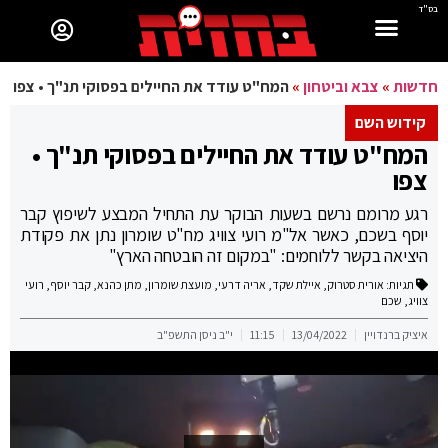
בס"ד
חדשות
»
צבא וביטחון
»
המח"ט עודד את החיילים בפסוקי תנ"ך • צפו
קידוש השם
המח"ט עודד את החיילים בפסוקי תנ"ך •
צפו
רגע מרומם נרשם בשעות הבוקר עת התחיל המבצע לשיפוץ קבר
יוסף בשכם, כאשר אל"מ רועי צוויג מח"ט שומרון נתן את פקודת
היציאה בקשר ללוחמים: "במקום זה הובטחה הארץ"
תגיות:
אורית סטרוק
,
איילת שקד
,
אריה דרעי
,
מועצת שומרון
,
מתן כהנא
,
קבר יוסף
,
רועי
צוויג
,
שכם
איציק ברנדויין
13/04/2022
11:15
י"ב ניסן התשפ"ב