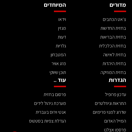
מדורים
המיוחדים
צ'אט הכתבים
וידאו
בחזית החדשות
מגזין
בחזית הבריאות
דעות
בחזית הכלכלית
גלריות
בחזית לאישה
המטבחון
בחזית היהדות
מזג אוויר
בחזית המוזיקה
תוכן שיווקי
הגדרות
עוד ..
עדכון פרופיל
פרסום בחזית
התראות וניוזלטרים
מערכת ניהול לידים
שדרוג למנוי פרימיום
אנטי וירוס בעברית
המייל האדום
הגדלת צפיות בסטטוס
פרסמו אצלנו