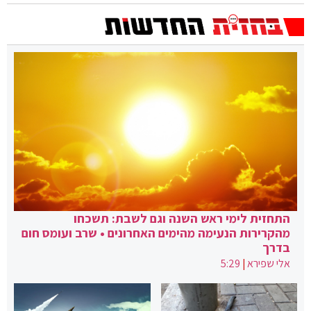
התחזית לימי ראש השנה וגם לשבת: תשכחו
מהקרירות הנעימה מהימים האחרונים • שרב ועומס חום
בדרך
אלי שפירא
|
5:29