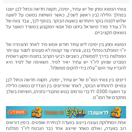
צוותי המשא ומתן של יש עתיד, ימינה, תקווה חדשה וכחול לבן ישבו
במהלך הלילה (בין ראשון לשני), כאשר השיחות נמשכו על לשעה
שלוש לפנות בוקר ויתחדשו בשעות הבוקר. בנוסף לכך, עבד צוות של
ח"כ עודד פורר מישראל ביתנו מול אנשי המקצוע במשרד האוצר על
נושאים תקציביים.
המשא ומתן בין ימינה ליש עתיד חודש אמש מיד לאחר ההצהרה של
יו"ר המפלגה נפתלי בנט, ונותרו עוד קצוות לא מעטים לסגור עם יתר
המפלגות בדרך לממשלה, כשביום רביעי הקרוב בחצות יפקע רשמית
המנדט שניתן ליו"ר יש עתיד יאיר לפיד. השאיפה של לפיד היא
להכריז עוד היום "עלה בידי להקים ממשלה".
דיונים בין צוותי המו"מ של יש עתיד, ימינה, תקווה חדשה וכחול לבן
צפויים להתחדש הבוקר, לאחר שהדיונים בין הצדדים נמשכו הלילה
עד השעה 03:00. לדברי גורמים בגוש מתנגדי נתניהו, השיחות בשלב
מתקדם של המו"מ.
אחת המחלוקת נעוצה בייצוג בוועדה לבחירת שופטים. בימין דורשים
רוב בוועדה, ואולם מאחר שייצוג אחד כבר הובטח ליו"ר מפלגת