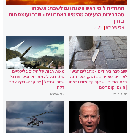
התחזית לימי ראש השנה וגם לשבת: תשכחו
מהקרירות הנעימה מהימים האחרונים • שרב ועומס חום
בדרך
אלי שפירא
|
5:29
שוב טבח ביהודים • מחבלים הגיעו
מאות רבות של טילים בליסטיים
לעיר יפו מצוידים בנשק, ומטרתם:
שוגרו הלילה מאיראן וכיסו את כל
רצח יהודים | שבעה קדושים נרצחו
שטח ישראל | מה קרה- דקה אחר
| השם יקום דמם
דקה
אלי שפירא
אלי שפירא