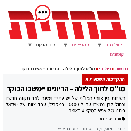
ניהול מנוי
קמפיינים
ליד מרקט
קופונים
חדשות
»
פוליטי
»
מו"מ לתוך הלילה – הדיונים יימשכו הבוקר
התקדמות משמעותית
מו"מ לתוך הלילה – הדיונים יימשכו הבוקר
השיחות בין צוותי המו"מ של יש עתיד וימינה לצד תקווה חדשה
וכחול לבן נמשכו עד ל-03:00. במקביל, עבד צוות של ישראל
ביתנו מול אנשי המקצוע באוצר
תגיות:
נפתלי בנט
בחזית
31/05/2021
09:04
כ' סיון התשפ"א