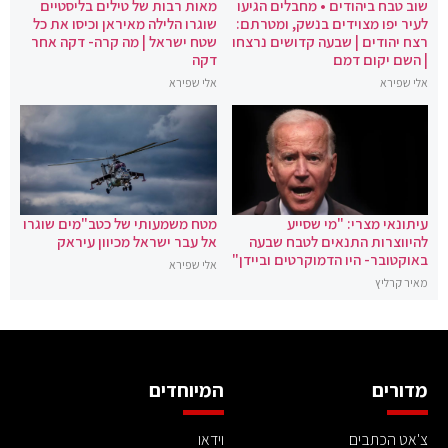
שוב טבח ביהודים • מחבלים הגיעו
מאות רבות של טילים בליסטיים
לעיר יפו מצוידים בנשק, ומטרתם:
שוגרו הלילה מאיראן וכיסו את כל
רצח יהודים | שבעה קדושים נרצחו
שטח ישראל | מה קרה- דקה אחר
| השם יקום דמם
דקה
אלי שפירא
אלי שפירא
עיתונאי מצרי: "מי שסייע
מטח משמעותי של כטב"מים שוגרו
להיווצרות התנאים לטבח שבעה
אל עבר ישראל מכיוון עיראק
באוקטובר- היו הדמוקרטים וביידן"
אלי שפירא
מאיר קרליץ
מדורים
המיוחדים
צ'אט הכתבים
וידאו