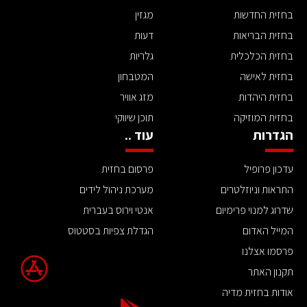
בחזית החדשות
מגזין
בחזית הבריאות
דעות
בחזית הכלכלית
גלריות
בחזית לאישה
המטבחון
בחזית היהדות
מזג אוויר
בחזית המוזיקה
תוכן שיווקי
הגדרות
עוד ..
עדכון פרופיל
פרסום בחזית
התראות וניוזלטרים
מערכת ניהול לידים
שדרוג למנוי פרימיום
אנטי וירוס בעברית
המייל האדום
הגדלת צפיות בסטטוס
פרסמו אצלנו
תקנון האתר
אודות בחזית מדיה