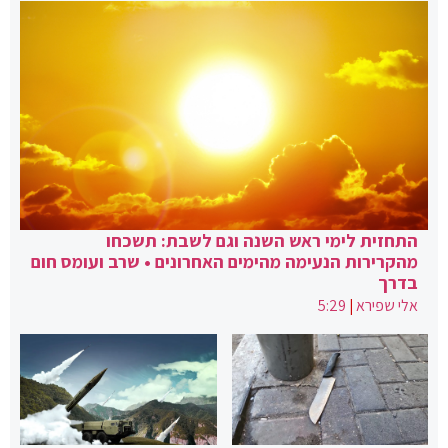
התחזית לימי ראש השנה וגם לשבת: תשכחו
מהקרירות הנעימה מהימים האחרונים • שרב ועומס חום
בדרך
אלי שפירא
|
5:29