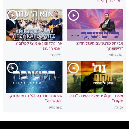
אבי כהן
|
0:31
אבי הס מרגש עם סינגל חדש:
ארי גולדוואג & איצי קפלוביץ:
"לישועתך"
"אנא ה' עננו"
ישראל מונק
יואל פרבר
אלעזר חן & יחיאל ליכטיגר: "בכל
שלמה ברונר בסינגל חדש ומחזק:
מקום"
"הקשיבה"
אבי כהן
משה קליין