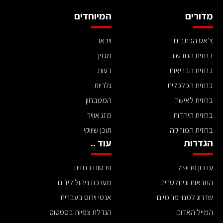
מדורים
המיוחדים
צ'אט הכתבים
וידאו
בחזית החדשות
מגזין
בחזית הבריאות
דעות
בחזית הכלכלית
גלריות
בחזית לאישה
המטבחון
בחזית היהדות
מזג אוויר
בחזית המוזיקה
תוכן שיווקי
הגדרות
עוד ..
עדכון פרופיל
פרסום בחזית
התראות וניוזלטרים
מערכת ניהול לידים
שדרוג למנוי פרימיום
אנטי וירוס בעברית
המייל האדום
הגדלת צפיות בסטטוס