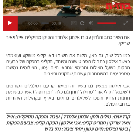
00:00
03:48
את השיר כתב והלחין עבורו אלחנן אלחדד והפיקו מוזיקלית אייל ויאיר
שריקי.
כמו בכל שיר, גם כאן, מלווה את השיר וידאו קליפ מושקע ועוצמתי
כאשר אילסון כתב לו תסריט שונה ומיוחד, הקליפ בהפקה של צבעים
הפקות כשעל הצילום והבימוי אחראי חיים עטון, הצילומים נמשכו
מספר ימים בהשתתפות עשרות שחקנים וניצבים.
אבי אילסון ממשיך גם בשיר זה ומיישר קו עם הסינגלים הקודמים
(׳שיבוא׳ ׳תן לי אור׳ ׳מחילה׳ ׳חתן וגם כלה׳ ׳זמן חופה׳) אשר כבשו את
תחנות הרדיו והפכו לשלאגרים גדולים בארץ ובקהילות היהודיות
ברחבי העולם.
קרדיטים: מילים ולחן: אלחנן אלחדד | עיבוד והפקה מוזיקלית: אייל
ויאיר שריקי | תסריט קליפ: אבי אילסון | הפקת קליפ: צבעים הפקות
| בימוי וצילום: חיים עטון | יחסי ציבור: נתי בדש