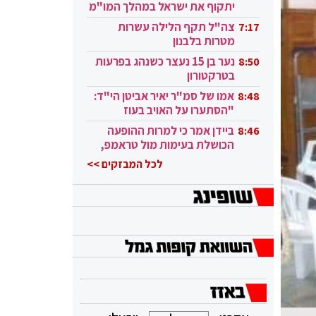
יתקוף את ישראל במהלך המו"מ
בקטאר"
צה"ל תקף הלילה עשרות
7:17
מטרות בלבנון
נער בן 15 נעצר כשנהג בפרעות
8:50
בטרקטורון
אמו של סמ"ר יאיר אביטן הי"ד:
8:48
"הסתערו על האויב בעוז
ובגבורה"
ביידן אמר כי למרות ההופעה
8:46
הכושלת בעימות מול טראמפ,
הוא ממשיך
לכל המבזקים >>