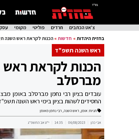
בס"ד
צ'אט הכתבים
חרדים
פוליטי
מקומי
עסקי
בחזית היהדות
»
חדשות
»
הכנות לקראת ראש השנה תשפ
ראש השנה תשפ"ד
הכנות לקראת ראש ה
מברסלב
עובדים בציון רבי נחמן מברסלב באומן מבצ
החסידים לשהות בציון בימי ראש השנה תשפ"ד
תגיות:
אומן
,
ראש השנה
,
רבי נחמן מאומן
אבי כהן
06/08/2023
14:35
י"ט אב התשפ"ג