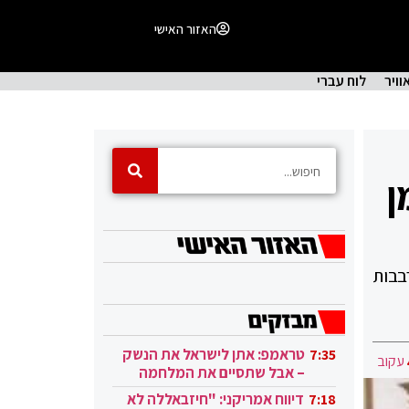
האזור האישי
וויר
לוח עברי
ן
בבות
טראמפ: אתן לישראל את הנשק
7:35
עקוב
– אבל שתסיים את המלחמה
בעזה
דיווח אמריקני: "חיזבאללה לא
7:18