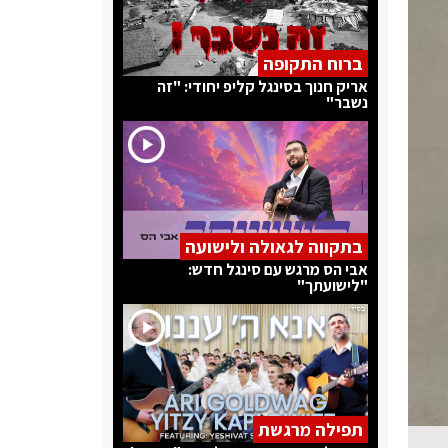
ברוח התקופה
אריק חנוך בסינגל קליפ יחודי: "זה
נשבר"
בתקווה לגאולה ולישועה
אבי הס מרגש עם סינגל חדש:
"לישועתך"
תפילה מרגשת