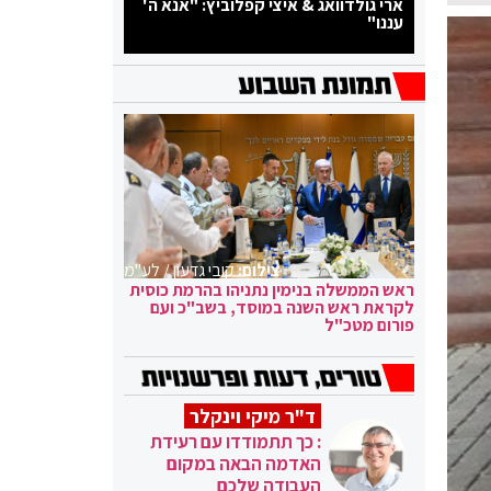
ארי גולדוואג & איצי קפלוביץ: "אנא ה'
עננו"
צילום:
קובי גדעון / לע"מ
ראש הממשלה בנימין נתניהו בהרמת כוסית
לקראת ראש השנה במוסד, בשב"כ ועם
פורום מטכ"ל
ד"ר מיקי וינקלר
: כך תתמודדו עם רעידת
האדמה הבאה במקום
העבודה שלכם