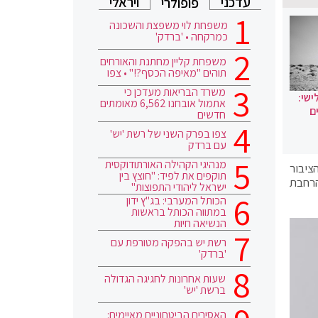
עדכני
ויראלי
פופולרי
משפחת לוי משפצת והשכונה
כמרקחה • 'ברדק'
משפחת קליין מחתנת והאורחים
תוהים "מאיפה הכסף?!" • צפו
משרד הבריאות מעדכן כי
ישי:
אתמול אובחנו 6,562 מאומתים
ם
חדשים
צפו בפרק השני של רשת 'יש'
עם ברדק
מנהיגי הקהילה האורתודוקסית
ציבור
תוקפים את לפיד: "חוצץ בין
הרחבת
ישראל ליהודי התפוצות"
הכותל המערבי: בג"ץ ידון
במתווה הכותל בראשות
הנשיאה חיות
רשת יש בהפקה מטורפת עם
'ברדק'
שעות אחרונות לחגיגה הגדולה
ברשת 'יש'
האסירים הביטחוניים מאיימים: