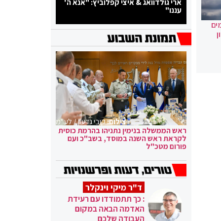
ארי גולדוואג & איצי קפלוביץ: "אנא ה'
עננו"
ים
ן
צילום:
קובי גדעון / לע"מ
ראש הממשלה בנימין נתניהו בהרמת כוסית
לקראת ראש השנה במוסד, בשב"כ ועם
פורום מטכ"ל
ד"ר מיקי וינקלר
: כך תתמודדו עם רעידת
האדמה הבאה במקום
העבודה שלכם