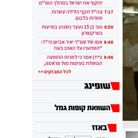
יתקוף את ישראל במהלך המו"מ
בקטאר"
צה"ל תקף הלילה עשרות
7:17
מטרות בלבנון
נער בן 15 נעצר כשנהג בפרעות
8:50
בטרקטורון
אמו של סמ"ר יאיר אביטן הי"ד:
8:48
"הסתערו על האויב בעוז
ובגבורה"
ביידן אמר כי למרות ההופעה
8:46
הכושלת בעימות מול טראמפ,
הוא ממשיך
לכל המבזקים >>