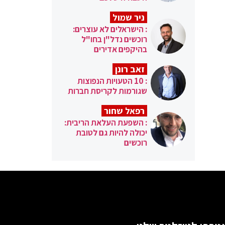
ניר שמול
: הישראלים לא עוצרים:
רוכשים נדל"ן בחו"ל
בהיקפים אדירים
זאב רונן
: 10 הטעויות הנפוצות
שגורמות לקריסת חברות
רפאל שחור
: השפעת העלאת הריבית:
יכולה להיות גם לטובת
רוכשים