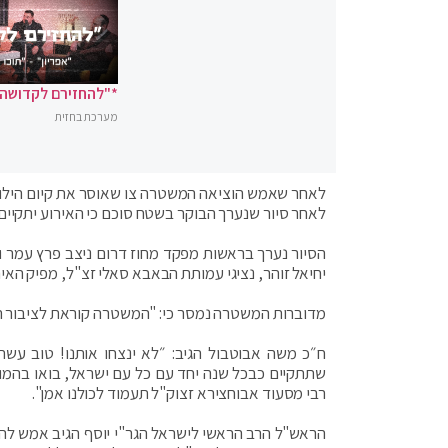
*"להחזירם לקדושה"
מערכת בחזית
לאחר שאמש הוציאה המשטרה צו שאוסר את קיום הילולת
לאחר סיור שנערך הבוקר בשטח סוכם כי האירוע יתקיים
הסיור נערך בראשות מפקד מחוז דרום ניצב פרץ עמר ו
יחיאל זוהר, נציגי עמותת הבאבא סאלי זצ"ל, מפיק האירו
מדוברות המשטרה נמסר כי: "המשטרה קוראת לציבור הר
ח״כ משה אבוטבול הגיב: ״לא ינצחו אותנו! טוב ע
שתתקיים כבכל שנה יחד עם כל עם ישראל, בואו בהמוניכ
רבי מסעוד אבוחצירא זצוק"ל תעמוד לכולנו אמן".
הראש"ל הרב הראשי לישראל הגר"י יוסף הגיב אמש ל