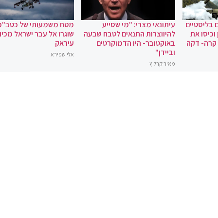
 בליסטיים
עיתונאי מצרי: "מי שסייע
מטח משמעותי של כטב"מ
וכיסו את
להיווצרות התנאים לטבח שבעה
שוגרו אל עבר ישראל מכיוו
 קרה- דקה
באוקטובר- היו הדמוקרטים
עיראק
וביידן"
אלי שפירא
מאיר קרליץ