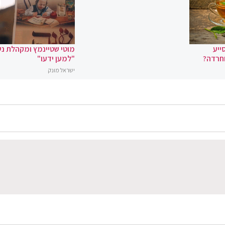
ייע
מוטי שטיינמץ ומקהלת נ
וחרדה?
"למען ידעו"
ישראל מונק