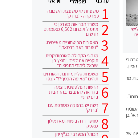
עדכני
ויראלי
פופולרי
משפחת לוי משפצת והשכונה
כמרקחה • 'ברדק'
משרד הבריאות מעדכן כי
ישי:
אתמול אובחנו 6,562 מאומתים
חדשים
ם
האסירים הביטחוניים מאיימים:
"נשבות רעב ברמאדן"
מנהיגי הקהילה האורתודוקסית
רה כי
תוקפים את לפיד: "חוצץ בין
ישראל ליהודי התפוצות"
ציון.
משפחת קליין מחתנת והאורחים
ות מר
תוהים "מאיפה הכסף?!" • צפו
הרשות הפלסטינית: יצאה
בקריאה להתבצר בהר הבית
תו".
ביום שישי
רשת יש בהפקה מטורפת עם
מונית
'ברדק'
אל בן
טוויטר ירדה בשוויה מאז אילון
מאסק
נו של
הכותל המערבי: בג"ץ ידון