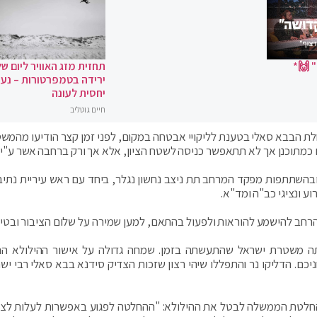
 🙌*
תחזית מזג האוויר ליום של
ירידה בטמפרטורות – נעי
יחסית לעונה
חיים גוטליב
 הבבא סאלי בטענת לליקויי אבטחה במקום, לפני זמן קצר הודיעו מהמשט
 כמתוכנן אך לא תתאפשר כניסה לשטח הציון, אלא אך ורק ברחבה אשר ע"י ה
בהשתתפות מפקד המרחב תת ניצב נחשון נגלר, ביחד עם ראש עיריית נתיב
ע ונציגי כב"ה ומד"א.
חב להישמע להוראות ולפעול בהתאם, למען שמירה על שלום הציבור ובטיחו
שתה משטרת ישראל שהתעשתה בזמן. שמחה גדולה על אישור ההילולא הה
ם. ‏הדליקו נר והתפללו שיהי רצון שזכות הצדיק סידנא בבא סאלי רבי ישר
החלטת הממשלה לבטל את ההילולא: "ההחלטה לפגוע באפשרות לעלות לציו