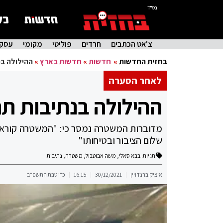
בס"ד
צ'אט הכתבים
חרדים
פוליטי
מקומי
עסקי
בחזית החדשות
»
חדשות
»
חדשות בארץ
»
ההילולה בנ
לאחר הסערה
ההילולה בנתיבות תתק
מדוברות המשטרה נמסר כי: "המשטרה קוראת
שלום הציבור ובטיחותו"
תגיות:
בבא סאלי
,
משה אבוטבול
,
משטרה
,
נתיבות
איציק ברנדויין
30/12/2021
16:15
כ"ו טבת התשפ"ב