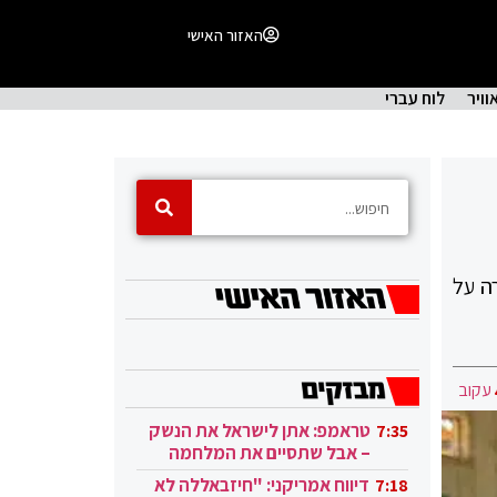
האזור האישי
וויר
לוח עברי
ה על
עקוב
טראמפ: אתן לישראל את הנשק
7:35
– אבל שתסיים את המלחמה
בעזה
דיווח אמריקני: "חיזבאללה לא
7:18