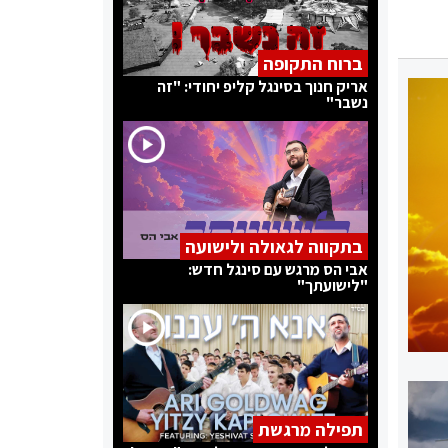
ברוח התקופה
אריק חנוך בסינגל קליפ יחודי: "זה
נשבר"
בתקווה לגאולה ולישועה
אבי הס מרגש עם סינגל חדש:
"לישועתך"
תפילה מרגשת